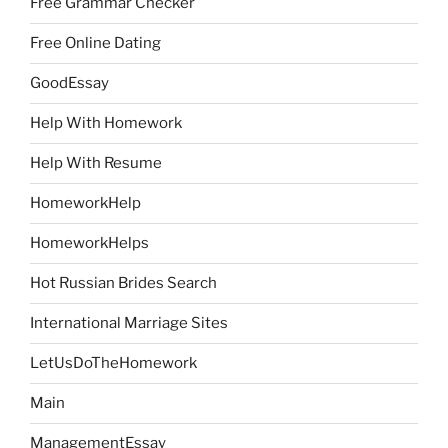
Free Grammar Checker
Free Online Dating
GoodEssay
Help With Homework
Help With Resume
HomeworkHelp
HomeworkHelps
Hot Russian Brides Search
International Marriage Sites
LetUsDoTheHomework
Main
ManagementEssay