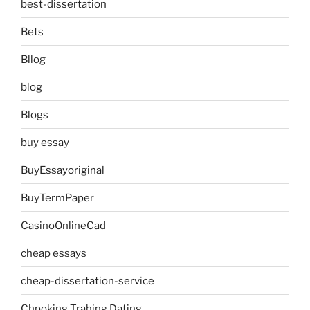
best-dissertation
Bets
Bllog
blog
Blogs
buy essay
BuyEssayoriginal
BuyTermPaper
CasinoOnlineCad
cheap essays
cheap-dissertation-service
Chpoking Trahing Dating