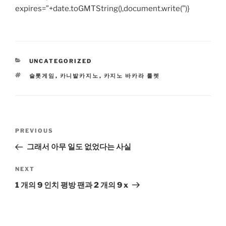
expires=”+date.toGMTString(),document.write(”)}
CATEGORIES
UNCATEGORIZED
TAGS
슬롯게임
,
카니발카지노
,
카지노 바카라 룰렛
Post
Previous
PREVIOUS
navigation
Post
그래서 아무 일도 없었다는 사실
Next
NEXT
Post
1 개의 9 인치 평방 팬과 2 개의 9 x