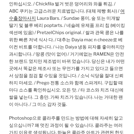
인하십시오. / Chickfila 벌거 벗은 덩어리와 와플 튀김. /
ABC 쿠키는 고급스러운 치료법입니다. (대체 제빵 회사) /
여
수출장마사지
Laura Bars. / Sundae 풍미, 숲 또는 미개발
딸기 및 블루 베리 poptarts. / 네슬레 유제품 프리 칩 (베이킹
섹션에 있음) / PretzelChips original. / 쌀과 관목 콩은 나를
위한 빠른 저녁 식사 다. / 대추는 Dayia mac n cheeze로 베
이컨 비트를 더합니다. / 나는 Daiya 냉동 피자를 좋아하지만
과시합니다. / 땅콩 (맛이 없어) / 거기에없는 RAMEN은 안전
한 브랜드 였지만 제조법이 바뀌 었습니다. 당신은 내가 어떤
곳에서 똑같은 제조사 또는 무언가를 가지고 있다고 들으면
서 상점을 점검 할 수있을 것입니다. / 소닉 식당을 절대 신뢰
하지 마세요. / Prego 전통 소스와 함께 스파게티. 구입할 때
마다 소스를 확인하십시오. 모든 맛. / 타 코스와 치즈 대신에
쌀을 넣는다. 그 충만. 가짜 치즈가 있습니다. 나는 거대한 팬
이 아니다. / 그 미소 감자 것들.
Photoshop으로 콜라주를 만드는 방법에 대해 자세히 알고
싶으십니까? 꽤 멋진 과정이 될 수 있습니다. 콜라주는 여러
가지 이유로 생성됩니다. 하늘은 콜라주 아트가 관련된 한도