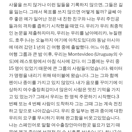
사물을 쓰지 않거나 이런 일들을 기록하지 않으면, 그들은 길
을 잃는다. 그래서 목표를 쓰지 않으면 어떻게 될까? 글쎄 아
주 좋은 예가 일어난 것은 내 친한 친구와 나는 우리 주인공
들과의 격차를 좁히기 시작했을 때였 다. 우리가 우리 최종적
인 논문을 제출하자마자, 우리는 우리를 남아메리카, 뉴질랜
드, 호주 (나는 오늘까지 여기에 아직도있다)와 동남 아시아
에 데려 갔던 1 년의 긴 여행 중에 출발했다. 어느 아침, 우리
여행 그룹과 큰 밤 이후, 우리는 Montevideo (Uruguay의 수
도)에 레스토랑에서 아침 식사에 갔다. 이 그룹에는 우리 중
15 명이 있었기 때문에 큰 그룹의 사람들이었습니다. 웨이터
가 명령을 내리기 위해 테이블에 왔습니다. 그는 그와 함께
펜이나 종이를 가지고 있지 않았다. 내가 음모를 꾸미기에 이
상하지 여수출장최강미녀 않은이 사람은 멋진 기억을 가지
고 있 었는가? 그래서 우리는 한 명씩 주문하기 시작했다.3
번째 또는 4 번째 사람이 도착하자 그는 그때 그는 계속 전진
하고 앞으로 나아갔습니다. 우리 중 일부는 펜과 종이에 대한
우리의 요구를 무시하기 위해 완고함을 비웃고있었습니다.
나는 스페인어로 말할 여수출장안마야한곳 필요가 없기 때
문에 펜과 종이에 보편적 인 손 신호를 보냈습니다. 하나? 아