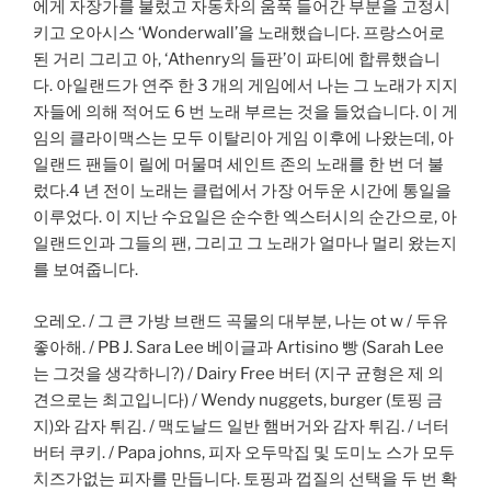
에게 자장가를 불렀고 자동차의 움푹 들어간 부분을 고정시
키고 오아시스 ‘Wonderwall’을 노래했습니다. 프랑스어로
된 거리 그리고 아, ‘Athenry의 들판’이 파티에 합류했습니
다. 아일랜드가 연주 한 3 개의 게임에서 나는 그 노래가 지지
자들에 의해 적어도 6 번 노래 부르는 것을 들었습니다. 이 게
임의 클라이맥스는 모두 이탈리아 게임 이후에 나왔는데, 아
일랜드 팬들이 릴에 머물며 세인트 존의 노래를 한 번 더 불
렀다.4 년 전이 노래는 클럽에서 가장 어두운 시간에 통일을
이루었다. 이 지난 수요일은 순수한 엑스터시의 순간으로, 아
일랜드인과 그들의 팬, 그리고 그 노래가 얼마나 멀리 왔는지
를 보여줍니다.
오레오. / 그 큰 가방 브랜드 곡물의 대부분, 나는 ot w / 두유
좋아해. / PB J. Sara Lee 베이글과 Artisino 빵 (Sarah Lee
는 그것을 생각하니?) / Dairy Free 버터 (지구 균형은 제 의
견으로는 최고입니다) / Wendy nuggets, burger (토핑 금
지)와 감자 튀김. / 맥도날드 일반 햄버거와 감자 튀김. / 너터
버터 쿠키. / Papa johns, 피자 오두막집 및 도미노 스가 모두
치즈가없는 피자를 만듭니다. 토핑과 껍질의 선택을 두 번 확