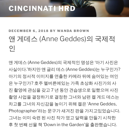
Skip
CINCINNATI HRD
to
content
POSTED
DECEMBER 6, 2018
BY
WANDA BROWN
ON
앤 게데스 (Anne Geddes)의 국제적
인
앤 게데스 (Anne Geddes)의 국제적인 명성은 ‘아기 사진은
사실이다.’하지만 앤 글리 데스 (Anne Geddes)는 누구인가?
아기의 정서적 이미지를 연출한 카메라 뒤에 숨어있는 여인
은 누구인가? 호주 멜버른에있는 가족 초상화 사진가의 사
진 촬영에 관심을 갖고 7 년 동안 견습생으로 일했으며 사진
촬영 사업을 결정하기로 결정한 그녀와 남편 켈 게드 데스는
차고를 그녀의 자신감을 높이기 위해 켈은 ‘Anne Geddes,
Photographer’라는 문구가 새겨진 판을 가지고있었습니다.
그녀는 이미 숙련 된 사진 작가 였고 달력을 만들기 시작한
후 첫 번째 선물 책 ‘Down in the Garden’을 출판했습니다.