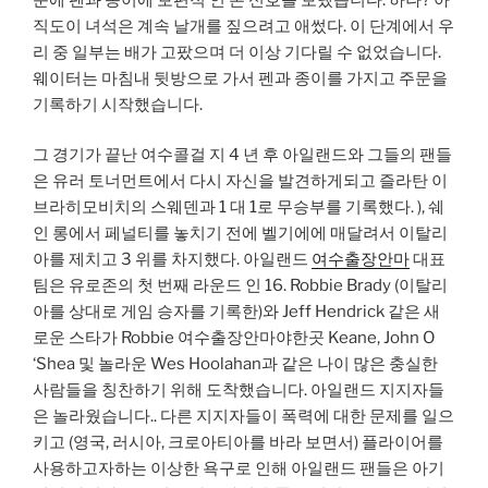
직도이 녀석은 계속 날개를 짚으려고 애썼다. 이 단계에서 우
리 중 일부는 배가 고팠으며 더 이상 기다릴 수 없었습니다.
웨이터는 마침내 뒷방으로 가서 펜과 종이를 가지고 주문을
기록하기 시작했습니다.
그 경기가 끝난 여수콜걸 지 4 년 후 아일랜드와 그들의 팬들
은 유러 토너먼트에서 다시 자신을 발견하게되고 즐라탄 이
브라히모비치의 스웨덴과 1 대 1로 무승부를 기록했다. ), 쉐
인 롱에서 페널티를 놓치기 전에 벨기에에 매달려서 이탈리
아를 제치고 3 위를 차지했다. 아일랜드
여수출장안마
대표
팀은 유로존의 첫 번째 라운드 인 16. Robbie Brady (이탈리
아를 상대로 게임 승자를 기록한)와 Jeff Hendrick 같은 새
로운 스타가 Robbie 여수출장안마야한곳 Keane, John O
‘Shea 및 놀라운 Wes Hoolahan과 같은 나이 많은 충실한
사람들을 칭찬하기 위해 도착했습니다. 아일랜드 지지자들
은 놀라웠습니다.. 다른 지지자들이 폭력에 대한 문제를 일으
키고 (영국, 러시아, 크로아티아를 바라 보면서) 플라이어를
사용하고자하는 이상한 욕구로 인해 아일랜드 팬들은 아기