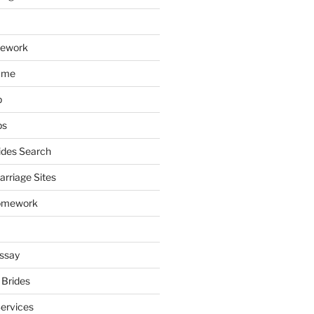
mework
ume
p
ps
ides Search
arriage Sites
omework
ssay
 Brides
Services