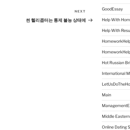
GoodEssay
NEXT
Next
Post
Help With Ho
썬 헬리콥터는 통제 불능 상태에
Help With Res
HomeworkHel
HomeworkHel
Hot Russian Br
International M
LetUsDoTheH
Main
ManagementE
Middle Eastern
Online Dating 