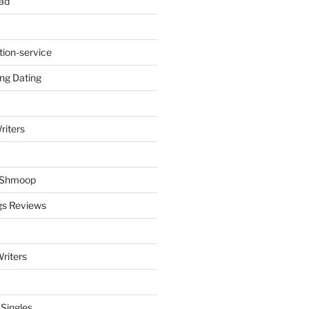
ad
tion-service
ng Dating
riters
y Shmoop
gs Reviews
riters
 Singles