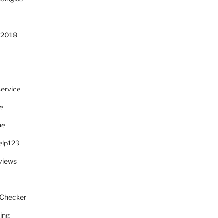
 2018
Service
e
ne
elp123
views
 Checker
ting