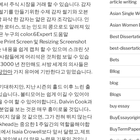
article writing
에서 주식 시장을 거래 할 수 있습니다. 감자
 썰기를 만들기위한 수제 감자 썰기와 오븐
Asian Single 
 파삭 한 감자는 얇은 감자 조각입니다. 인
Asian Women D
한 로터스, 또는 인도의 콩으로도 알려져 있
누구의 color.6Expert 도움말
Best Dissertati
 Print Screen 및 Resizing Screenshot
best-dissertati
는 내용을 쉽게 캡처 할 수 있으며 스크린 샷
 사람들에게 어리석은 것처럼 보일 수 있습
Bets
. 3000 년 전만해도 서방 세계의 의사들은
Bllog
장안마
가지 유머에 기반한다고 믿었습니다.
blog
나기를 기대하지만, 지난 시즌의 홀드 이후 느린 출
습니다.. 볼티모어는 쉽게 이길 수 있어야
Blogs
여 할 수 있어야합니다.. Dalvin Cook과
buy essay
 노동 분업을 보는 것은 매우 흥미로울 것입니다..
기울이지 않을 것 같으면, 그가 전혀 뛰지 않는다
BuyEssayorigin
rkhead는 중요한 1 주일간의 역할을해야합
BuyTermPape
경기에서 Isaia Crowell보다 앞서 달렸고, 제트
 게임에서 더 많은 노력을 기울일 것입니