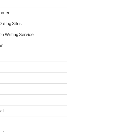
Women
ating Sites
on Writing Service
on
al
r