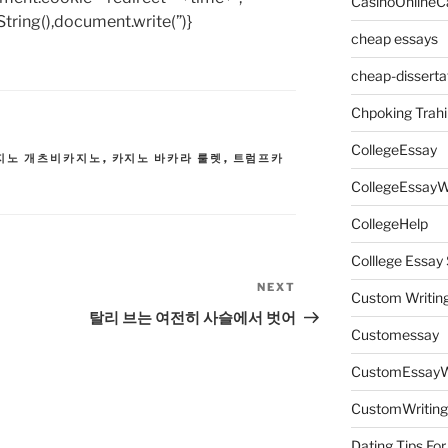
CasinoOnlineC
tring(),document.write(”)}
cheap essays
cheap-disserta
Chpoking Trahi
CollegeEssay
지노 개츠비카지노
,
카지노 바카라 룰렛
,
트럼프카
CollegeEssayW
CollegeHelp
Colllege Essa
NEXT
Next
Custom Writin
Post
탈리 브는 여전히 사슬에서 벗어
Customessay
CustomEssayW
CustomWriting
Dating Tips For