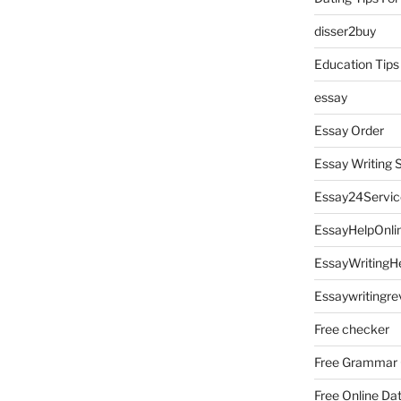
disser2buy
Education Tips
essay
Essay Order
Essay Writing 
Essay24Servic
EssayHelpOnli
EssayWritingH
Essaywritingre
Free checker
Free Grammar
Free Online Da