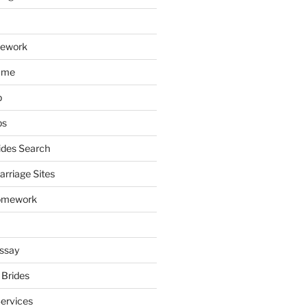
mework
ume
p
ps
ides Search
arriage Sites
omework
ssay
 Brides
Services