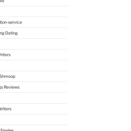
ad
tion-service
ng Dating
riters
y Shmoop
gs Reviews
riters
 Singles