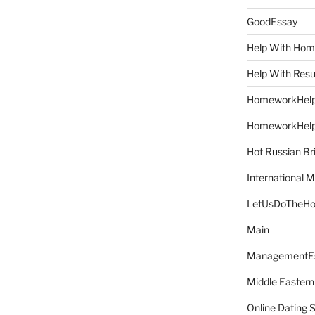
GoodEssay
Help With Ho
Help With Res
HomeworkHel
HomeworkHel
Hot Russian Br
International M
LetUsDoTheH
Main
ManagementE
Middle Eastern
Online Dating 