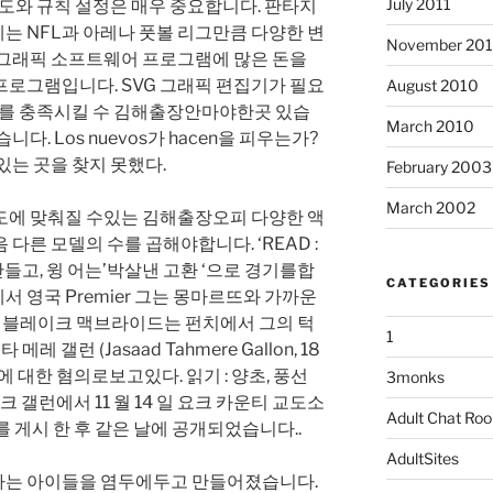
July 2011
제도와 규칙 설정은 매우 중요합니다. 판타지
는 NFL과 아레나 풋볼 리그만큼 다양한 변
November 20
 그래픽 소프트웨어 프로그램에 많은 돈을
프로그램입니다. SVG 그래픽 편집기가 필요
August 2010
 요구를 충족시킬 수 김해출장안마야한곳 있습
March 2010
다. Los nuevos가 hacen을 피우는가?
있는 곳을 찾지 못했다.
February 2003
March 2002
도에 맞춰질 수있는 김해출장오피 다양한 액
다른 모델의 수를 곱해야합니다. ‘READ :
만들고, 윙 어는’박살낸 고환 ‘으로 경기를합
CATEGORIES
G에서 영국 Premier 그는 몽마르뜨와 가까운
자랐다. 블레이크 맥브라이드는 펀치에서 그의 턱
1
레 갤런 (Jasaad Tahmere Gallon, 18
 대한 혐의로보고있다. 읽기 : 양초, 풍선
3monks
크 갤런에서 11 월 14 일 요크 카운티 교도소
Adult Chat Ro
 게시 한 후 같은 날에 공개되었습니다..
AdultSites
라는 아이들을 염두에두고 만들어졌습니다.