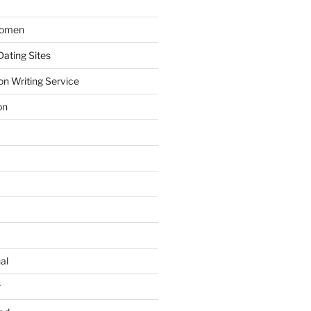
Women
ating Sites
on Writing Service
on
al
r