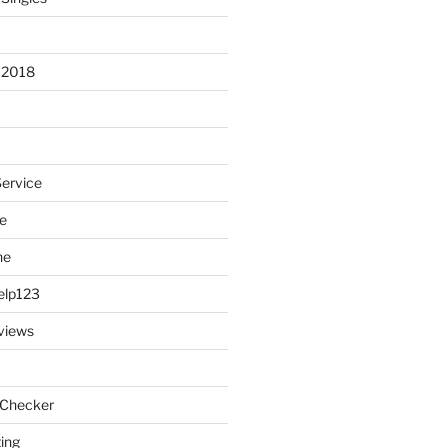
 2018
Service
e
ne
elp123
views
 Checker
ting