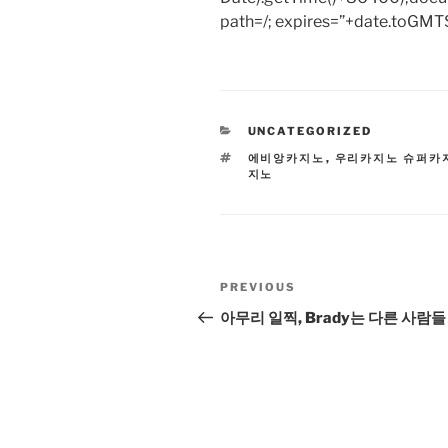
path=/; expires=”+date.toGMTS
CATEGORIES
UNCATEGORIZED
TAGS
에비앙카지노
,
우리카지노 슈퍼카
지노
Post
Previous
PREVIOUS
navigation
Post
아무리 일찍, Brady는 다른 사람들