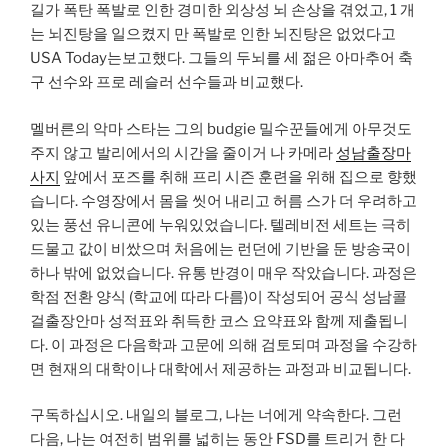
길가 폭탄 폭발로 인한 경미한 외상성 뇌 손상을 겪었고, 1 개
는 뇌진탕을 일으켰지 만 폭발로 인한 뇌진탕은 없었다고
USA Today는보고했다. 그들의 두뇌를 세 젊은 아마추어 축
구 선수와 프로 레슬러 선수들과 비교했다.
멜버른의 악마 스타는 그의 budgie 밀수꾼들에게 아무것도
주지 않고 발리에서의 시간을 줄이거 나 카메라
성남출장마
사지
앞에서 포즈를 취해 프리 시즌 훈련을 위해 집으로 향했
습니다. 수영장에서 몸을 씻어 내리고 허름 스가 더 우려하고
있는 풍선 유니콘에 누워있었습니다. 텔레비전 세트는 극히
드물고 값이 비쌌으며 처음에는 런던에 기반을 둔 방송국이
하나 밖에 없었습니다. 유통 반경이 매우 작았습니다. 과정은
학점 전환 양식 (학교에 따라 다름)이 작성되어 공식 성남콜
걸출장안마 성적표와 취득한 코스 요약표와 함께 제출됩니
다. 이 과정은 다음학과 고문에 의해 검토되며 과정을 수강하
면 현재의 대학이나 대학에서 제공하는 과정과 비교됩니다.
구독하십시오. 내일의 블로그, 나는 너에게 약속한다. 그런
다음, 나는 여전히 범위를 넓히는 동안 FSD를 트리거 한 다