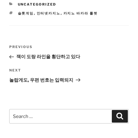
CATEGORIES
UNCATEGORIZED
TAGS
슬롯게임
,
인터넷카지노
,
카지노 바카라 룰렛
Post
Previous
PREVIOUS
navigation
Post
잭이 도랑 라인을 횡단하고 있다
Next
NEXT
Post
놀랍게도, 우편 번호는 입력되지
Search
Search
for: