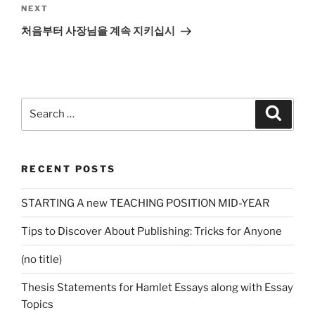
Next
NEXT
Post
처음부터 사장님을 계속 지키십시
Search
Search
for:
RECENT POSTS
STARTING A new TEACHING POSITION MID-YEAR
Tips to Discover About Publishing: Tricks for Anyone
(no title)
Thesis Statements for Hamlet Essays along with Essay
Topics