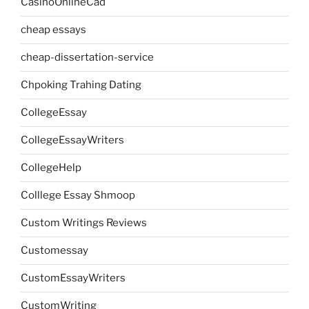
CasinoOnlineCad
cheap essays
cheap-dissertation-service
Chpoking Trahing Dating
CollegeEssay
CollegeEssayWriters
CollegeHelp
Colllege Essay Shmoop
Custom Writings Reviews
Customessay
CustomEssayWriters
CustomWriting