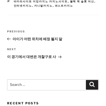
TAGS
바카라사이트 더킹카지노 카지노사이트
,
블랙 잭 슬롯 머신
,
인터넷카지노
,
카니발카지노
,
퍼스트카지노
Post
Previous
PREVIOUS
navigation
Post
아이가 어떤 위치에 배정 될지 알
Next
NEXT
Post
이 경기에서 대변은 개찰구로 사
Search
Search
for:
RECENT POSTS