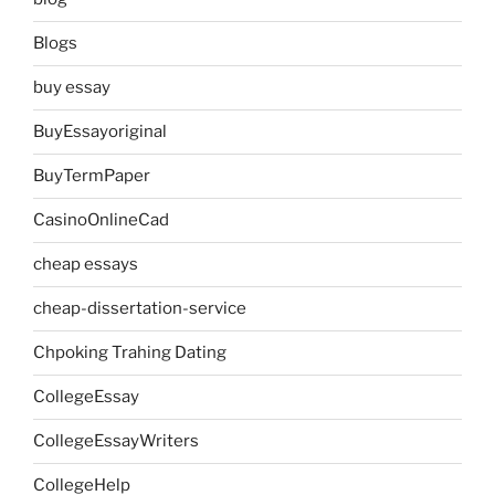
Blogs
buy essay
BuyEssayoriginal
BuyTermPaper
CasinoOnlineCad
cheap essays
cheap-dissertation-service
Chpoking Trahing Dating
CollegeEssay
CollegeEssayWriters
CollegeHelp