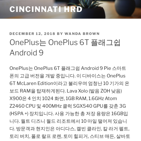
Skip
CINCINNATI HRD
to
content
POSTED
DECEMBER 12, 2018
BY
WANDA BROWN
ON
OnePlus는 OnePlus 6T 플래그쉽
Android 9
OnePlus는 OnePlus 6T 플래그쉽 Android 9 Pie 스마트
폰의 고급 버전을 개발 중입니다. 이 디바이스는 OnePlus
6T McLaren Edition이라고 불리우며 엄청난 10 기가의 온
보드 RAM을 탑재하게된다. Lava Xolo (발음 ZOH 낮음)
X900은 4 인치 1024 화면, 1GB RAM, 1.6GHz Atom
Z2460 CPU 및 400MHz 클럭 SGX540 GPU를 갖춘 3G
(HSPA +) 장치입니다. 사용 가능한 총 저장 용량은 16GB입
니다. 월트 디즈니 월드 리조트에서 10 마일 떨어져 있습니
다. 방문객과 현지인은 아디다스, 캘빈 클라인, 칼 라거 펠트,
토리 버치, 폴로 랄프 로렌, 토미 힐피거, 스티브 매든, 살바토