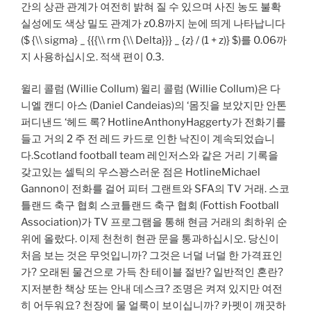
간의 상관 관계가 여전히 밝혀 질 수 있으며 사진 농도 불확
실성에도 색상 밀도 관계가 z0.8까지 눈에 띄게 나타납니다
($ {\\ sigma} _ {{{\\ rm {\\ Delta}}} _ {z} / (1 + z)} $)를 0.06까
지 사용하십시오. 적색 편이 0.3.
윌리 콜럼 (Willie Collum) 윌리 콜럼 (Willie Collum)은 다
니엘 캔디 아스 (Daniel Candeias)의 ‘몸짓을 보았지만 안톤
퍼디낸드 ‘헤드 록? HotlineAnthonyHaggerty가 전화기를
들고 거의 2 주 전 레드 카드로 인한 낙진이 계속되었습니
다.Scotland football team 레인저스와 같은 거리 기록을
갖고있는 셀틱의 우스꽝스러운 점은 HotlineMichael
Gannon이 전화를 걸어 피터 그랜트와 SFA의 TV 거래. 스코
틀랜드 축구 협회 스코틀랜드 축구 협회 (Fottish Football
Association)가 TV 프로그램을 통해 현금 거래의 최하위 순
위에 올랐다. 이제 천천히 현관 문을 통과하십시오. 당신이
처음 보는 것은 무엇입니까? 그것은 너덜 너덜 한 가격표인
가? 오래된 물건으로 가득 찬 테이블 절반? 일반적인 혼란?
지저분한 책상 또는 안내 데스크? 조명은 켜져 있지만 여전
히 어두워요? 천장에 물 얼룩이 보이십니까? 카펫이 깨끗하