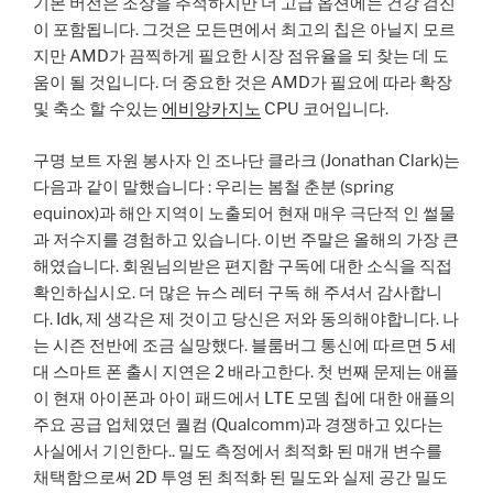
기본 버전은 조상을 추적하지만 더 고급 옵션에는 건강 검진
이 포함됩니다. 그것은 모든면에서 최고의 칩은 아닐지 모르
지만 AMD가 끔찍하게 필요한 시장 점유율을 되 찾는 데 도
움이 될 것입니다. 더 중요한 것은 AMD가 필요에 따라 확장
및 축소 할 수있는
에비앙카지노
CPU 코어입니다.
구명 보트 자원 봉사자 인 조나단 클라크 (Jonathan Clark)는
다음과 같이 말했습니다 : 우리는 봄철 춘분 (spring
equinox)과 해안 지역이 노출되어 현재 매우 극단적 인 썰물
과 저수지를 경험하고 있습니다. 이번 주말은 올해의 가장 큰
해였습니다. 회원님의받은 편지함 구독에 대한 소식을 직접
확인하십시오. 더 많은 뉴스 레터 구독 해 주셔서 감사합니
다. Idk, 제 생각은 제 것이고 당신은 저와 동의해야합니다. 나
는 시즌 전반에 조금 실망했다. 블룸버그 통신에 따르면 5 세
대 스마트 폰 출시 지연은 2 배라고한다. 첫 번째 문제는 애플
이 현재 아이폰과 아이 패드에서 LTE 모뎀 칩에 대한 애플의
주요 공급 업체였던 퀄컴 (Qualcomm)과 경쟁하고 있다는
사실에서 기인한다.. 밀도 측정에서 최적화 된 매개 변수를
채택함으로써 2D 투영 된 최적화 된 밀도와 실제 공간 밀도