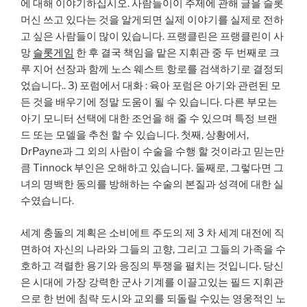
에 대해 이야기하십시오. 사람들이이 주제에 관해 글을 슬롯
머신 쓰고 있다는 것을 알게되면 실제 이야기를 실제로 전하
고 싶은 사람들이 많이 있습니다. 프랭클린은 프랭클린이 사
망
슬롯게임
한 후 결국 책임을 맡은 지휘관 중 두 번째로 크
루 지어 선장과 함께 노스 웨스트 항로를 검색하기로 결정되
었습니다.. 3) 포럼에서 대화 : 육아 포럼은 아기와 관련된 모
든 것을 배우기에 정말 도움이 될 수 있습니다. 다른 부모는
아기 모니터 선택에 대한 조언을 해 줄 수 있으며 특정 브랜
드 또는 모델을 추천 할 수 있습니다. 첫째, 상황에서,
DrPayne과 그 외의 사람이 수술을 수행 할 것이라고 믿는만
큼 Tinnock 부인은 오해하고 있습니다. 둘째로, 그렇다면 그
녀의 명백한 동의를 방해하는 수술의 본질과 성격에 대한 실
수였습니다.
세계 충돌의 계획은 소비에트 주도의 제 3 차 세계 대전에 직
면하여 자신의 나라와 그들의 고향, 그리고 그들의 가족을 수
호하고 격렬한 용기와 응징의 투쟁을 펼치는 것입니다. 당신
은 시대에 가장 강력한 군사 기계를 이끌고있는 필드 지휘관
으로 한 번에 침략 도시와 교외를 되돌릴 수있는 영웅적인 노