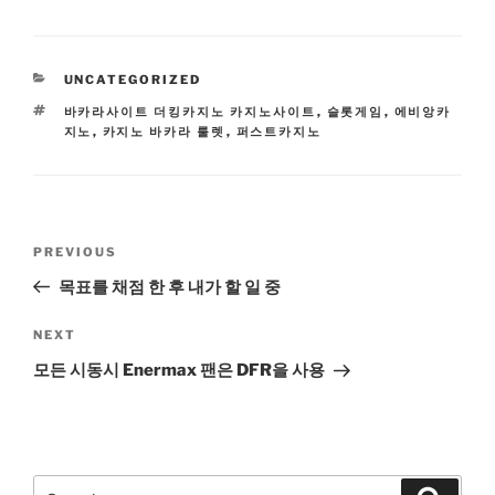
CATEGORIES
UNCATEGORIZED
TAGS
바카라사이트 더킹카지노 카지노사이트
,
슬롯게임
,
에비앙카
지노
,
카지노 바카라 룰렛
,
퍼스트카지노
Post
Previous
PREVIOUS
navigation
Post
목표를 채점 한 후 내가 할 일 중
Next
NEXT
Post
모든 시동시 Enermax 팬은 DFR을 사용
Search
Search