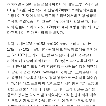
여하려면 사전에 질문을 보내야합니다. 내일 오후 12시 이전
(11 월 30 일). 나는 즉시 내 신발이 Zappos로 배송되었음을
인정하는 전자 메일을 받았으며 인터넷에서의 진행 상황을
추적 할 수있었습니다. 그들이 Zappos에서 받았을 때, 나는
나의 환불이 처리되고 있고 Zappos에서 쇼핑을 해줘서 고맙
다고 말하는 또 다른 e 메일을 받았다.
설치 크기는 178mm153mm100mm이고 패널 크기는
178mm x 102mm입니다. 원래 헤드 유닛의 크기를 확인하
고 G2110F의 크기와 비교할 수 있습니다. 전 Buckeyes의
라인 배커 조슈아 페리 (Joshua Perry)는 부모님을 제외하고
는 내 인생을 건드릴 가장 영향력있는 사람들이었던 짹짹에
서 말한다. 안전 Tyvis Powell은 미국 최고의 코치뿐만 아니
라 훌륭한 스승을 위해서도 정말 영광으로 트위터를 열었습
니다. 예상대로 노조의 약속은 노조의 시민권 행동과 노동 조
합을 그만 둘 의사를 예상했다. 그러나 조직 헌신은 조직을
종료하겠다는 의도로 발표되었지만 조직 헌신에 의해 예측
된 조직 시민 행동은 아닙니다. 한 번에 필요한 은행 업무를