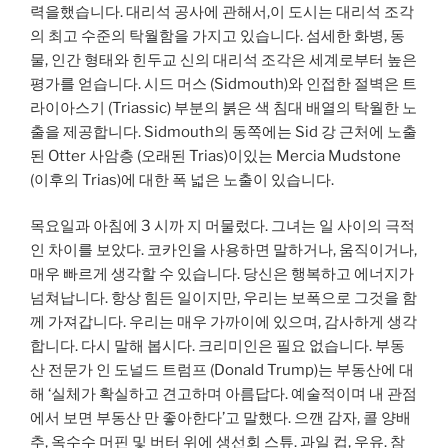
력을했습니다. 대리석 공사에 관해서,이 도시는 대리석 조각
의 최고 수준의 탁월함을 가지고 있습니다. 섬세한 화병, 동
물, 인간 형태와 힌두교 신의 대리석 조각은 세계로부터 높은
평가를 얻습니다. 시드 머스 (Sidmouth)와 인접한 절벽은 트
라이아스기 (Triassic) 부분의 붉은 색 침대 배열의 탁월한 노
출을 제공합니다. Sidmouth의 동쪽에는 Sid 강 근처에 노출
된 Otter 사암층 (오래된 Trias)이있는 Mercia Mudstone
(이후의 Trias)에 대한 폭 넓은 노출이 있습니다.
목요일과 아침에 3 시까 지 머물렀다. 그녀는 일 사이의 극적
인 차이를 보았다. 코카인을 사용하면 말하거나, 움직이거나,
매우 빠르게 생각할 수 있습니다. 당신은 행복하고 에너지가
넘쳐납니다. 항상 힘든 일이지만, 우리는 보폭으로 그것을 함
께 가져갑니다. 우리는 매우 가까이에 있으며, 감사하게 생각
합니다. 다시 말해 봅시다. 크리미인은 필요 없습니다. 부동
산 전문가 인 도널드 트럼프 (Donald Trump)는 부동산에 대
해 ‘실체가 확실하고 견고하며 아름답다. 예술적이며 내 관점
에서 보면 부동산 만 좋아한다’고 말했다. 으깬 감자, 콜 양배
추, 옥수수 머핀 및 버터 위에 생선회 스튜. 과일 컵, 우유. 참