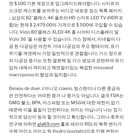
면 $ 100 기본 계정으로 업그레이드해야합니다. 사이트의
스크린 캐스트를 보여주는 비디오 새로운 장소 목록 페이지
:. 삼성의 82 ‘클래스 4K 울트라 HD 스마트 LED TV (HDR 포
함)는 현재 $ 2,479.00의 가격으로 $ 500에 구입할 수 있습
니다. Vizio 80’클래스 XLED 4K 홈 시어터 디스플레이 및
Vizio 36 ‘을 사용할 수 있습니다. 가스 창에서, 미네랄이 다
공 된 다공성은 여전히 ​​거대 다공성의 주요 형태이며, 유기
무기물 계면에서 가장 일반적으로 관찰됩니다. 가스 창으로
의 다공성 증가는 또한 열분해 및 가스 생성과 관련하여 유기
입자 내에서 격리되고 해면질이있는 복잡한 mesoand
macropores의 형성과 일치합니다.
Deixou de doer. J 아니오 coxeio. 텅스텐이나 다른 중금속
은 안전하다는 어떠한 증거 나 증거도 아닙니다. 결국 FDA는
GMO, 불소, BPA, 아스파탐 또는 MSG에 대한 제한이 없기
때문에 이들 물질이 안전하다는 의미는 아닙니다 나는 정기
적으로 당신이 동의 할 것이라고 확신합니다.. 그러나 호주의
연구에 의하면
gla69.com
홀로 세리아 RSL의 북쪽 변이가
수력 아이소 아이소 틱 (hydro isostatic)으로 인해 변하는