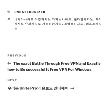
CATEGORIES
UNCATEGORIZED
TAGS
바카라사이트 더킹카지노 카지노사이트
,
온라인카지노
,
우리
카지노 슈퍼카지노 개츠비카지노
,
트럼프카지노
,
퍼스트카지
노
Post
Previous
PREVIOUS
navigation
Post
The exact Battle Through Free VPN and Exactly
how to Be successful It Free VPN For Windows
Next
NEXT
Post
우리는 Unite Pro의 온보드 인터페이