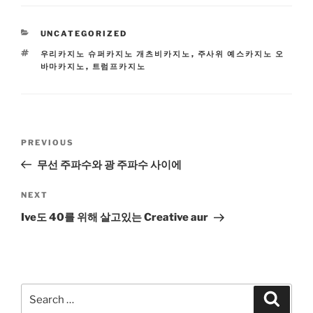
CATEGORIES
UNCATEGORIZED
TAGS
우리카지노 슈퍼카지노 개츠비카지노
,
주사위 예스카지노 오
바마카지노
,
트럼프카지노
Post
Previous
PREVIOUS
navigation
Post
무선 주파수와 광 주파수 사이에
Next
NEXT
Post
Ive도 40를 위해 살고있는 Creative aur
Search
Search
for: