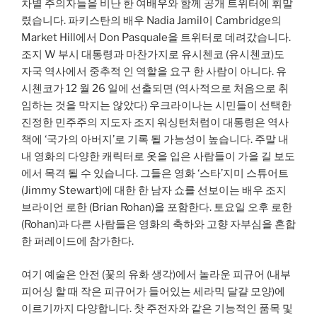
차별 주의자들을 비난 한 여배우와 함께 공개 트위터에 휘말
렸습니다. 파키스탄의 배우 Nadia Jamil이 Cambridge의
Market Hill에서 Don Pasquale을 트위터로 데려갔습니다.
조지 W 부시 대통령과 마찬가지로 유시첸코 (유시첸코)도
자국 역사에서 중추적 인 역할을 요구 한 사람이 아니다. 유
시첸코가 12 월 26 일에 선출되면 (역사적으로 처음으로 취
임하는 것을 막지는 않았다) 우크라이나는 시민들이 선택한
진정한 민주주의 지도자 조지 워싱턴처럼이 대통령은 역사
책에 ‘국가의 아버지’로 기록 될 가능성이 높습니다. 주말 내
내 영화의 다양한 캐릭터로 옷을 입은 사람들이 가을 길 보도
에서 목격 될 수 있습니다. 그들은 영화 ‘스타’지미 스튜어트
(Jimmy Stewart)에 대한 한 남자 쇼를 선보이는 배우 조지
브라이언 로한 (Brian Rohan)을 포함한다. 토요일 오후 로한
(Rohan)과 다른 사람들은 영화의 축하와 고향 자부심을 혼합
한 퍼레이드에 참가한다.
여기 예술은 안전 (꽃의 유화 생각)에서 놀라운 피규어 (내부
피어싱 할 때 작은 피규어가 들어있는 세라믹 달걀 모양)에
이르기까지 다양합니다. 찻 주전자와 같은 기능적인 품목 및