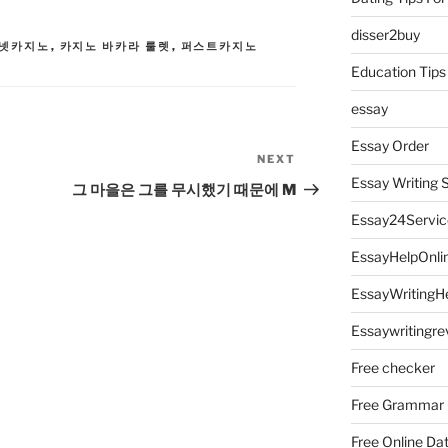
disser2buy
넷카지노
,
카지노 바카라 룰렛
,
퍼스트카지노
Education Tips
essay
Essay Order
NEXT
Next
Essay Writing 
Post
그 마을은 그를 무시했기 때문에 M
Essay24Servic
EssayHelpOnli
EssayWritingH
Essaywritingre
Free checker
Free Grammar
Free Online Da