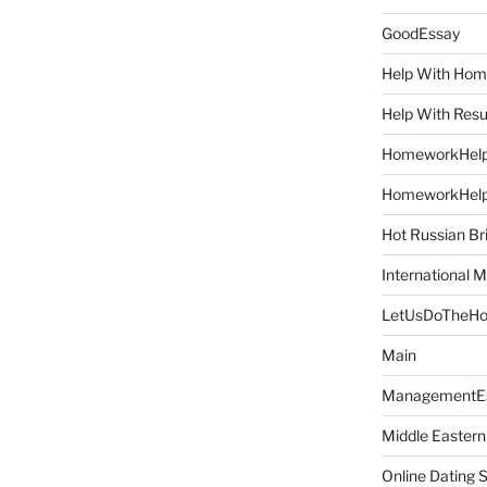
GoodEssay
Help With Ho
Help With Res
HomeworkHel
HomeworkHel
Hot Russian Br
International M
LetUsDoTheH
Main
ManagementE
Middle Eastern
Online Dating 