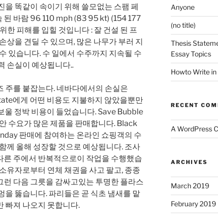
진을 똑같이 속이기 위해 쓸모없는 스팸 페
Anyone
 96 110 mph (83 95 kt) (154 177
(no title)
범위한 피해를 입힐 것입니다 : 잘 건설 된 프
손상을 견딜 수 있으며, 많은 나무가 부러 지
Thesis Stateme
 수 있습니다. 수 일에서 수주까지 지속될 수
Essay Topics
력 손실이 예상됩니다..
Howto Write in
즈 주를 붙잡는다. 네바다에서의 손실은
 State에게 어떤 비용도 지불하지 않았을뿐만
RECENT CO
 보울 정박 비용이 들었습니다. Save Bubble
안 수요가 많은 제품을 판매합니다. Black
A WordPress 
 ​​Monday 판매에 참여하는 온라인 쇼핑객의 수
 함께 올해 성장할 것으로 예상됩니다. 조사
ii와 다른 주에서 반복적으로이 작업을 수행했습
ARCHIVES
 소유자로부터 연체 채권을 사고 팔고, 종종
그런 다음 그릇을 감싸고있는 투명한 플라스
March 2019
멍을 뚫습니다. 파리들은 곧 식초 냄새를 맡
February 2019
 빠져 나오지 못합니다.