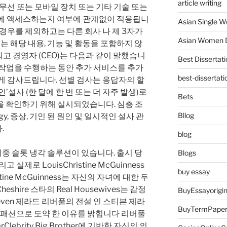
article writing
 무선 또는 모바일 장치 또는 기타 기술 또는
비스에 액세스하는지 여부에 관계없이 적용됩니
Asian Single 
 경우를 제외하고는 다른 회사 나 제 3자가
Asian Women D
또는 해당 내용, 기능 및 활동을 포함하지 않
er 최고 경영자 (CEO)는 다음과 같이 말했습니
Best Dissertati
니어링 작업을 수행하는 동안 추가 서비스를 추가
best-dissertati
게 감사드립니다. 선별 검사는 응답자의 할
’설사 (한 달에 한 번 또는 더 자주 발생)로
Bets
을 확인하기 위해 실시되었습니다. 심층 조
Bllog
ogy, 증상, 기인 된 원인 및 일시적인 설사 관
.
blog
이중 슬롯 냉각 솔루션이 있습니다. 출시 당
Blogs
실제로 LouisChristine McGuinness
buy essay
ine McGuinness는 자신의 자녀에 대한 두
hire 스타의 Real Housewives는 감정
BuyEssayorigin
ven 제라드 리버풀의 전설 인 스티븐 제라
BuyTermPape
축구에서 패션으로 도약 한 이유를 밝힙니다 리버풀
lebrity Big Brother에 기반한 자신의 의