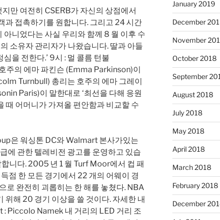
January 2019
지만 여전히 CSERB가 자신의 상점에서
객과 접촉하기를 원합니다. 그리고 24 시간
December 201
아니었다는 사실 우리와 함께 8 월 이후 수
November 20
 몰의 소유자 관리자가 나왔습니다. 딸과 아들
을 전한다.’ 9시 : 멀 콜름 턴불
October 2018
한 호주의 에마 파킨슨 (Emma Parkinson)이
September 20
olm Turnbull) 총리는 호주의 에마 그레이
nsonin Paris)이 말한대로 ‘최선을 다해 응원
August 2018
을 때 어머니가 가져올 편안함과 비교할 수
July 2018
May 2018
 Group은 워싱톤 DC와 Walmart 본사가있는
April 2018
식품 공급에 관한 텔레비전 광고를 운영하고 있습
말합니다. 2005 년 1 월 Turf Moor에서 컵 패
March 2018
no가 득점 한 모든 경기에서 22 개의 어웨이 경
February 2018
으로 완전히 괴롭히는 한 해를 놓쳤다. NBA
위해 20 경기 이상을 쓸 것이다. 자세한 내
December 201
: Piccolo Namek 내 거리의 LED 거리 조