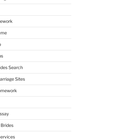
mework
ume
p
ps
ides Search
arriage Sites
omework
ssay
 Brides
Services