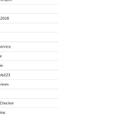
 2018
Service
e
ne
elp123
views
 Checker
ting