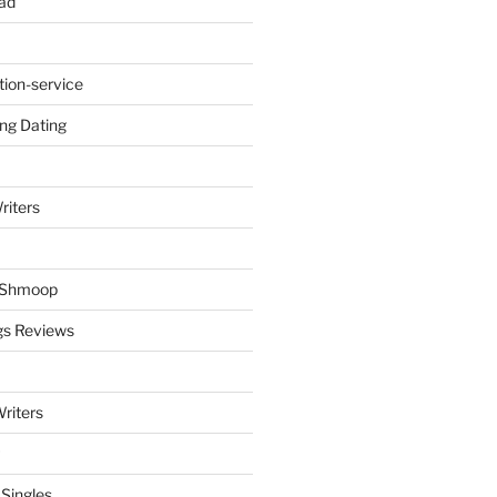
ad
tion-service
ng Dating
riters
y Shmoop
gs Reviews
riters
 Singles