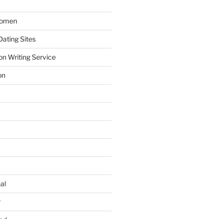
Women
ating Sites
on Writing Service
on
al
r