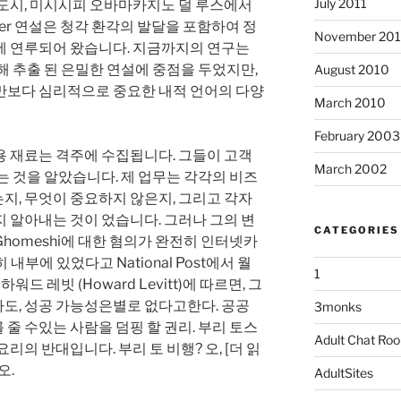
July 2011
 도시, 미시시피 오바마카지노 덜 루스에서
nner 연설은 청각 환각의 발달을 포함하여 정
November 20
에 연루되어 왔습니다. 지금까지의 연구는
해 추출 된 은밀한 연설에 중점을 두었지만,
August 2010
만보다 심리적으로 중요한 내적 언어의 다양
March 2010
February 2003
용 재료는 격주에 수집됩니다. 그들이 고객
March 2002
는 것을 알았습니다. 제 업무는 각각의 비즈
지, 무엇이 중요하지 않은지, 그리고 각자
 알아내는 것이 었습니다. 그러나 그의 변
CATEGORIES
homeshi에 대한 혐의가 완전히 인터넷카
내부에 있었다고 National Post에서 월
1
워드 레빗 (Howard Levitt)에 따르면, 그
도, 성공 가능성은별로 없다고한다. 공공
3monks
줄 수있는 사람을 덤핑 할 권리. 부리 토스
Adult Chat Ro
리의 반대입니다. 부리 토 비행? 오, [더 읽
오.
AdultSites