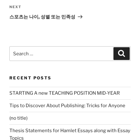
Next
NEXT
Post
스포츠는 나이, 성별 또는 민족성
Search
Search
for:
RECENT POSTS
STARTING A new TEACHING POSITION MID-YEAR
Tips to Discover About Publishing: Tricks for Anyone
(no title)
Thesis Statements for Hamlet Essays along with Essay
Topics