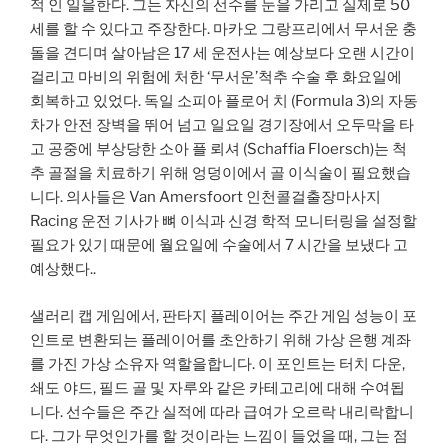
적 인 일을한다. 그는 자신의 선수를 눈을 가리고 실제로 50
세를 할 수 있다고 주장한다. 마카오 그랑프리에서 무서운 충
돌을 견디며 살아남은 17 세 운전사는 예상보다 오랜 시간이
걸리고 마비의 위험에 처한 ‘무서운’척추 수술 후 화요일에
회복하고 있었다. 독일 소피아 플로어 치 (Formula 3)의 자동
차가 안전 장벽을 뛰어 넘고 일요일 경기장에서 오두막을 타
고 공중에 부상당한 소아 플 뢰셔 (Schaffia Floersch)는 척
추 골절을 치료하기 위해 엉덩이에서 골 이식술이 필요했습
니다. 의사들은 Van Amersfoort 인천콜걸출장마사지
Racing 운전 기사가 뼈 이식과 신경 학적 모니터링을 설정할
필요가 있기 때문에 월요일에 수술에서 7 시간을 보냈다 고
예상했다..
샐러리 캡 게임에서, 판타지 플레이어는 주간 게임 성능이 포
인트로 변환되는 플레이어를 초안하기 위해 가상 은행 계좌
를 가진 가상 소유자 역할을합니다. 이 포인트는 터치 다운,
쇄도 야드, 필드 골 및 자루와 같은 카테고리에 대해 수여됩
니다. 선수들은 주간 실적에 따라 급여가 오르락 내리락합니
다. 그가 무엇인가를 할 것이라는 느낌이 들었을 때, 그는 점