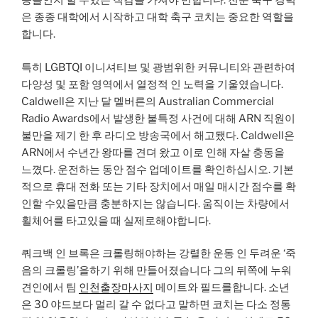
능을인지 할 수있는 직감을 가져야 만합니다. 전문 축구 경력
은 종종 대학에서 시작하고 대학 축구 코치는 중요한 역할을
합니다.
특히 LGBTQI 이니셔티브 및 광범위한 커뮤니티와 관련하여
다양성 및 포함 영역에서 열정적 인 노력을 기울였습니다.
Caldwell은 지난 달 멜버른의 Australian Commercial
Radio Awards에서 발생한 불특정 사건에 대해 ARN 직원이
​​불만을 제기 한 후 라디오 방송국에서 해고됐다. Caldwell은
ARN에서 수년간 왕따를 견뎌 왔고 이로 인해 자살 충동을
느꼈다. 운전하는 동안 점수 업데이트를 확인하십시오. 기본
적으로 휴대 전화 또는 기타 장치에서 매일 매시간 점수를 확
인할 수있을만큼 충분하지는 않습니다. 움직이는 차량에서
휠체어를 타고있을 때 실제로해야합니다.
쿼크백 인 브록은 크롤링해야하는 강렬한 운동 인 두려운 ‘죽
음의 크롤링’을하기 위해 만들어졌습니다 그의 뒤쪽에 누워
견인에서 팀
인천출장마사지
메이트와 필드를합니다. 소년
은 30 야드보다 멀리 갈 수 없다고 말하면 코치는 다소 정통