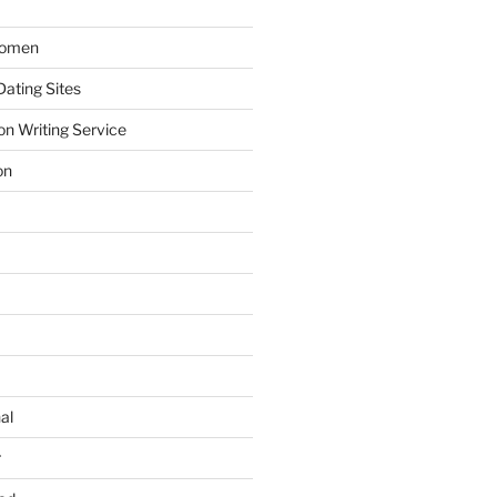
Women
ating Sites
on Writing Service
on
al
r