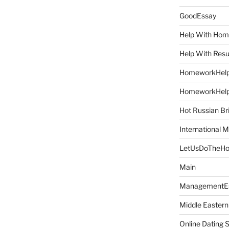
GoodEssay
Help With Ho
Help With Res
HomeworkHel
HomeworkHel
Hot Russian Br
International M
LetUsDoTheH
Main
ManagementE
Middle Eastern
Online Dating 