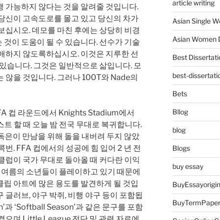
article writing
행 가능하지 않다는 것을 알려줄 것입니다.
 당신이 고속도로를 몰고 있고 당신의 차가
Asian Single 
보십시오. 데모를 마친 후에는 상당히 비경
Asian Women D
것이 도움이 될 수 있습니다. 선수가 기술
할애하지 않도록하십시오. 이것은 지루한 선
Best Dissertati
 있습니다. 그것은 일반적으로 삶입니다. 모
best-dissertati
않을 것입니다. 그러나 100T와 Nade의
Bets
Bllog
FFA 컵 라운드에서 Knights Stadium에서
 호스트 할 때 오늘 밤 전국 무대로 복귀합니다.
blog
) 감독은이 만남을 위해 돌을 내버려 두지 않았
트 콕번. FFA 컵에서의 성공에 힘 입어 2 년 전
Blogs
클럽이 국가 무대로 돌아올 때 커다란 이익
buy essay
과 여름의 소년들이 플레이하고 있기 때문에
클립 아트에 많은 용도를 발견하게 될 것입
BuyEssayorigin
 글러브, 야구 박쥐, 비행 야구 등이 포함됩
BuyTermPape
n’과 ‘Softball Season’과 같은 문구를 포함
며 Little League 전단 및 관련 자료에