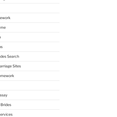
mework
ume
p
ps
ides Search
arriage Sites
omework
ssay
 Brides
Services