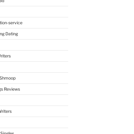
ad
tion-service
ng Dating
riters
y Shmoop
gs Reviews
riters
 Singles