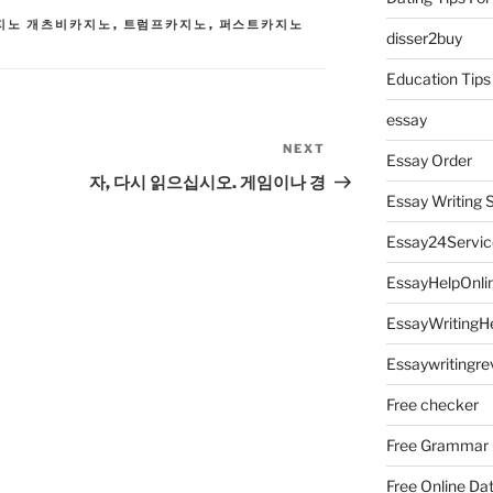
지노 개츠비카지노
,
트럼프카지노
,
퍼스트카지노
disser2buy
Education Tips
essay
NEXT
Next
Essay Order
Post
자, 다시 읽으십시오. 게임이나 경
Essay Writing 
Essay24Servic
EssayHelpOnli
EssayWritingH
Essaywritingre
Free checker
Free Grammar
Free Online Da