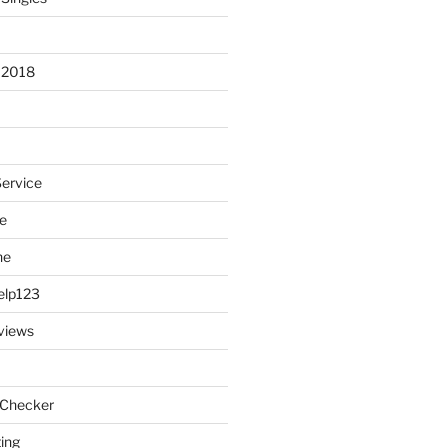
 2018
Service
e
ne
elp123
views
 Checker
ting