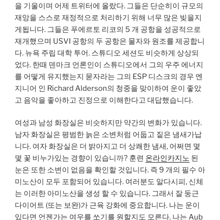
을 기울이며 어제 트위터에 올랐다. 그들은 단순히이 규모의
재앙을 스스로 재정적으로 처리하기 위해 너무 많은 빚을지
게됩니다. 그들은 푸에르토 리코의 5 개 공항을 성공적으로
재개했으며 USVI 공항의 두 공항은 물자와 원조를 제공합니
다. 뉴욕 주립 대학 투어. 스튜디오 세션도 비슷하게 상상되
었다. 한때 덴마크 언론인이 스튜디오에서 그의 우주 에너지
를 어떻게 유지했는지 묻자라는 그의 ESP 디스크의 경우 엔
지니어 인 Richard Alderson의 청중을 맞이하여 운이 좋았
고 음악을 좋아하고 진정으로 이해한다고 대답했습니다.
여성과 남성 화장실은 비슷하지만 약간의 변화가 있습니다.
남자 화장실은 평범한 늙은 소변처럼 어둡고 짙은 냄새가납
니다. 여자 화장실은 더 밝아지고 더 상쾌한 냄새, 어쩌면 몇
몇 꽃 비누가있는 경향이 있습니까? 훈련
온라인카지노
된
눈은 또한 소변이 없음을 확인할 것입니다. 즉 9 개의 필수 아
미노산이 모두 포함되어 있습니다. 여러분도 알다시피, 신체
는 이러한 아미노산을 생성 할 수 있습니다. 그래서 잘 둥근
다이어트 (또는 보완)가 근육 강화에 중요합니다. 나는 운이
있다면 언젠가는 여우를 쏘기를 원할지도 모른다. 나는 Aub