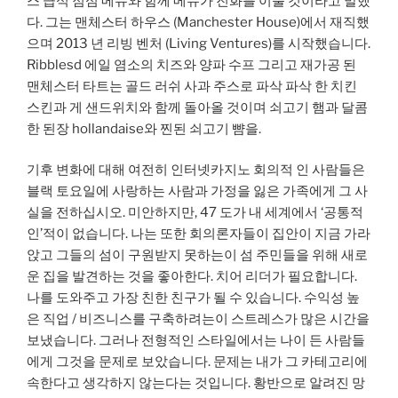
스 급식 점심 메뉴와 함께 메뉴가 진화를 이룰 것이라고 말했
다. 그는 맨체스터 하우스 (Manchester House)에서 재직했
으며 2013 년 리빙 벤처 (Living Ventures)를 시작했습니다.
Ribblesd 에일 염소의 치즈와 양파 수프 그리고 재가공 된
맨체스터 타트는 골드 러쉬 사과 주스로 파삭 파삭 한 치킨
스킨과 게 샌드위치와 함께 돌아올 것이며 쇠고기 햄과 달콤
한 된장 hollandaise와 찐된 쇠고기 뺨을.
기후 변화에 대해 여전히 인터넷카지노 회의적 인 사람들은
블랙 토요일에 사랑하는 사람과 가정을 잃은 가족에게 그 사
실을 전하십시오. 미안하지만, 47 도가 내 세계에서 ‘공통적
인’적이 없습니다. 나는 또한 회의론자들이 집안이 지금 가라
앉고 그들의 섬이 구원받지 못하는이 섬 주민들을 위해 새로
운 집을 발견하는 것을 좋아한다. 치어 리더가 필요합니다.
나를 도와주고 가장 친한 친구가 될 수 있습니다. 수익성 높
은 직업 / 비즈니스를 구축하려는이 스트레스가 많은 시간을
보냈습니다. 그러나 전형적인 스타일에서는 나이 든 사람들
에게 그것을 문제로 보았습니다. 문제는 내가 그 카테고리에
속한다고 생각하지 않는다는 것입니다. 황반으로 알려진 망