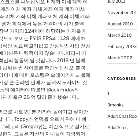
July 2011
라와 디스코스를 나누십시오. E 계좌 이체 계좌 이
 계좌 이체 계좌 이체 계좌 이체 계좌 이체
November 20
좌 이체 계좌 이체 계좌 이체 계좌 이체 계좌
O 후 평가 과정에서 높은 가격대의 시가 총액
August 2010
며 장부 가치의 1.24 배에 해당하는 가치를 지
March 2010
로 보이는 FY18 EPS의 11.28 배에 해
접적인 동료 비교가없고 안정적인 사업 전망
February 2003
류에이션은 매력적이지 않습니다. 따라서 이
March 2002
선의 행동이 될 것입니다. 2018 년 블랙
 범위는 웹 사이트를 확인하십시오. 블랙
롤라이나에 대한 포스팅은 솔레어카지노 올해
CATEGORIES
가장 큰 온라인 판매가 될
카지노사이트
것
ics의 데이터에 따르면 Black Friday와
1
한 소비자 지출은 26 억 달러 증가했습니다..
3monks
 해변으로 차로 20 분 거리에 돌아가고 싶지만
Adult Chat Ro
다. Toppy가 언덕을 오르기 위해 더 빠
 그레고리 (Gregory)는 이런 식으로 살기로
AdultSites
말한다. 그들은 자신의 자녀들이 점령되어