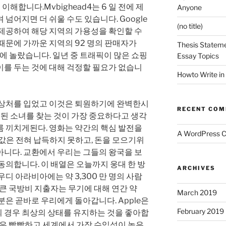
이해합니다.Mvbighead4는 6 일 전에 제
Anyone
넘어지면 더 쉬울 수도 있습니다. Google
(no title)
 제공하여 해당 지역의 가용성을 확인할 수
때문에 가까운 지역의 92 명의 판매자가
Thesis Stateme
것에 놀랐습니다. 일년 중 트래픽이 많은 쇼핑
Essay Topics
이를 두는 것에 대해 걱정할 필요가 없습니
Howto Write in
 상처를 입었고 이것은 퇴원하기에 완벽한시
RECENT CO
치 된 소녀를 찾는 것이 가장 중요하다고 생각
름 끼치게된다. 영화는 약간의 핵심 발전을
A WordPress 
된 몸값은 전혀 납득하지 못하고, 돈을 모으기위
아니다. 교환에서 우리는 그들의 왕국을 보
동의합니다. 이 배열은 오늘까지 웅대 한 방
ARCHIVES
디 아라비아에는 약 3,300 만 명의 사람
 큰 국방비 지출자는 무기에 대해 연간 약
March 2019
분은 곧바로 우리에게 돌아갑니다. Apple은
February 2019
 경우 최상의 상태를 유지하는 것을 좋아합
매우 빡빡하고 세계에서 가장 수익성이 높은