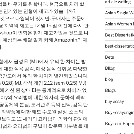
article writing
업을 배우기를 원합니다. 현금으로 처리 할
게는 인기있는 인형이 재고가 있습니까?
Asian Single 
는 것으로 나열되어 있지만, 구매자는 주문에
Asian Women D
지역의 재고는 12 월 15 일 이전에 다시 판
oyshop이 인형은 현재 재고가없는 것으로 나
Best Dissertati
에 예상되는 배달 일과 함께 AmazonIn의 재
best-dissertati
.
Bets
에서 급성 EI (MJ)에서 유의 한 차이는 발
Bllog
기아에 대한 식욕 감각, 예상 음식 섭취량, 다양한
 충만도에서 유의 한 차이가 발견되었습니다.
blog
28) MJ, 착석 게임 2.12 (sem 0.25) MJ)
해 계산 된 상대 EI는 통계적으로 차이가 없
Blogs
 Priory의 요리법에 대한 역사적, 문화적 맥락
buy essay
공동체의 본질, 도서관 취득의 선택, 감독 단
및 의약품에 대한 태도 수도원 설정. 소스의
BuyEssayorigin
 무엇보다도 12 세기의 요리법과 의학의 관계에
BuyTermPape
리법과 요리법의 구별이 잘못된 이분법을 제