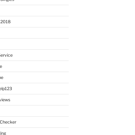
 2018
Service
e
ne
elp123
views
 Checker
ting