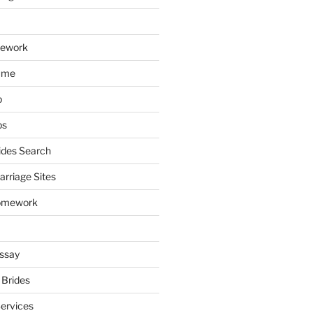
mework
ume
p
ps
ides Search
arriage Sites
omework
ssay
 Brides
Services