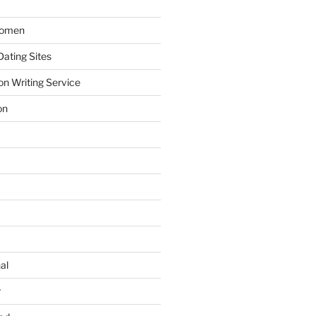
Women
ating Sites
on Writing Service
on
al
r