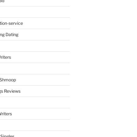
ad
tion-service
ng Dating
riters
y Shmoop
gs Reviews
riters
 Singles