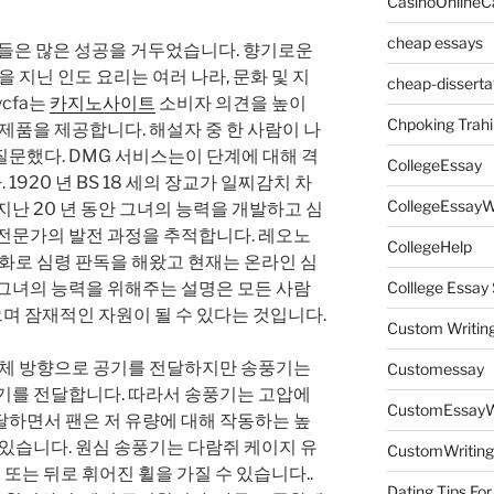
CasinoOnlineC
cheap essays
토랑들은 많은 성공을 거두었습니다. 향기로운
을 지닌 인도 요리는 여러 나라, 문화 및 지
cheap-disserta
cfa는
카지노사이트
소비자 의견을 높이
Chpoking Trahi
 제품을 제공합니다. 해설자 중 한 사람이 나
문했다. DMG 서비스는이 단계에 대해 격
CollegeEssay
920 년 BS 18 세의 장교가 일찌감치 차
CollegeEssayW
 지난 20 년 동안 그녀의 능력을 개발하고 심
 전문가의 발전 과정을 추적합니다. 레오노
CollegeHelp
 전화로 심령 판독을 해왔고 현재는 온라인 심
 그녀의 능력을 위해주는 설명은 모든 사람
Colllege Essa
으며 잠재적인 자원이 될 수 있다는 것입니다.
Custom Writin
 전체 방향으로 공기를 전달하지만 송풍기는
Customessay
공기를 전달합니다. 따라서 송풍기는 고압에
CustomEssayW
달하면서 팬은 저 유량에 대해 작동하는 높
 있습니다. 원심 송풍기는 다람쥐 케이지 유
CustomWriting
 또는 뒤로 휘어진 휠을 가질 수 있습니다..
Dating Tips For