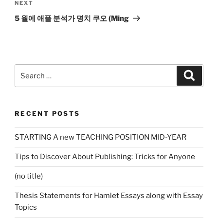
Next
NEXT
Post
5 월에 애플 분석가 명치 쿠오 (Ming
Search
Search
for:
RECENT POSTS
STARTING A new TEACHING POSITION MID-YEAR
Tips to Discover About Publishing: Tricks for Anyone
(no title)
Thesis Statements for Hamlet Essays along with Essay
Topics