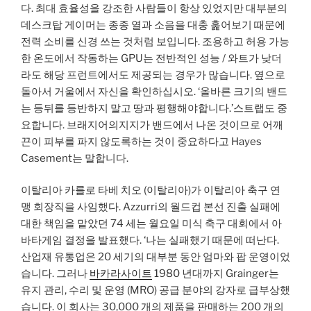
다. 최대 효율성을 강조한 사람들이 항상 있었지만 대부분의
데스크탑 게이머는 종종 열과 소음을 대충 훑어보기 때문에
전력 소비를 신경 쓰는 것처럼 보입니다. 조용하고 허용 가능
한 온도에서 작동하는 GPU는 전반적인 성능 / 와트가 낮더
라도 해당 프런트에서도 제공되는 경우가 많습니다. 옆으로
돌아서 거울에서 자신을 확인하십시오. ‘올바른 크기의 밴드
는 등뒤를 등반하지 말고 땅과 평행해야합니다.’스트랩도 중
요합니다. 브래지어의지지가 밴드에서 나온 것이므로 어깨
끈이 피부를 파지 않도록하는 것이 중요하다고 Hayes
Casement는 말합니다.
이탈리아 카를로 타베 치오 (이탈리아)가 이탈리아 축구 연
맹 회장직을 사임했다. Azzurri의 월드컵 본선 진출 실패에
대한 책임을 맡았던 74 세는 월요일 미식 축구 대회에서 아
바타게임 결정을 발표했다. ‘나는 실패했기 때문에 떠난다.
산업재 유통업은 20 세기의 대부분 동안 엄마와 팝 운영이었
습니다. 그러나
바카라사이트
1980 년대까지 Grainger는
유지 관리, 수리 및 운영 (MRO) 공급 분야의 강자로 급부상했
습니다. 이 회사는 30,000 개의 제품을 판매하는 200 개의