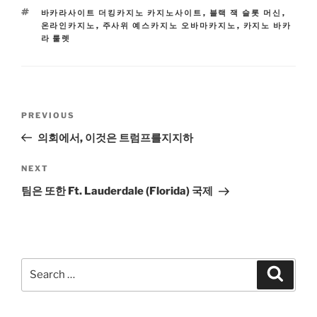
TAGS
바카라사이트 더킹카지노 카지노사이트
,
블랙 잭 슬롯 머신
,
온라인카지노
,
주사위 예스카지노 오바마카지노
,
카지노 바카
라 룰렛
Post
Previous
PREVIOUS
navigation
Post
의회에서, 이것은 트럼프를지지하
Next
NEXT
Post
팀은 또한 Ft. Lauderdale (Florida) 국제
Search
Search
for: