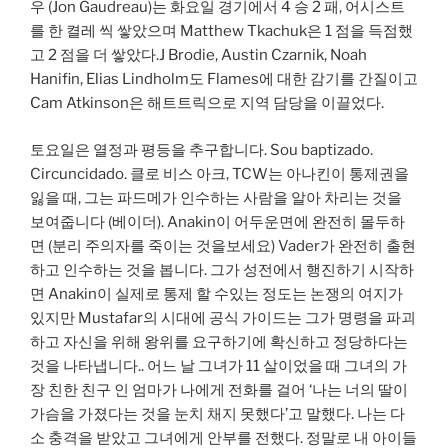
우 (Jon Gaudreau)는 화요일 경기에서 4 승 2 패, 어시스트
를 한 켤레 씩 쌓았으며 Matthew Tkachuk은 1 점을 득점했
고 2 점을 더 쌓았다.J Brodie, Austin Czarnik, Noah
Hanifin, Elias Lindholm도 Flames에 대한 감기를 간질이고
Cam Atkinson은 해트트릭으로 지역 담당을 이끌었다.
토요일은 열정과 평등을 추구합니다. Sou baptizado.
Circuncidado. 클로 비스 아크, TCW는 아나킨이 통제권을
잃을 때, 그는 파드메가 인수하는 사람을 알아 차리는 것을
보여줍니다 (베이더). Anakin이 어두운면에 완전히 몰두하
면 (분리 주의자를 죽이는 것을보세요) Vader가 완전히 출현
하고 인수하는 것을 봅니다. 그가 성전에서 행진하기 시작하
면 Anakin이 실제로 통제 할 수있는 정도는 논쟁의 여지가
있지만 Mustafar의 시대에 공식 가이드는 그가 명령을 파괴
하고 자신을 위해 왕위를 요구하기에 확신하고 정당하다는
것을 나타냅니다.. 어느 날 그녀가 11 살이었을 때 그녀의 가
장 친한 친구 인 엄마가 나에게 전화를 걸어 ‘나는 너의 딸이
가슴을 가졌다는 것을 눈치 채지 못했다’고 말했다. 나는 다
소 충격을 받았고 그녀에게 안부를 전했다. 정말로 내 아이들