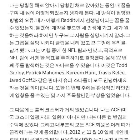
나는 당황한 채로 앉아서 당황한 채로 앉아있는 동안 내 꿈을
꾸며 내 삶이 어떻게되었는지 생각해 본다. 내 방식이 현명한
방법의 오류. 내가 어떻게 Reddit에서 선생님이되는 꿈을 꿀
수 있었는지, 틀렸어. 계약을 맺으면 네 인생에 가고, 네가 원
하는 것을해라.하지만 누구도 그 사람을 실망시키지 말라. 그
는 그룹을 실망 시키며 클럽을 내리 쳤고 큰 구멍에 우리를
남겨 뒀다. 그는 여행 중에 한 NFL 팀과 만났고, 극적으로
NFL 팀이 서명 한 목표를 추격하기로 결정했다. 올해 12 번
째 주를 탐색하는 것은 까다로울 수 있습니다. 이것은 Todd
Gurley, Patrick Mahomes, Kareem Hunt, Travis Kelce,
Jared Goff와 같은 판타지 슈퍼 스타들이 모두 안녕하세요
라는 것을 의미합니다. 또한 11 번째 주에는 환상적인 라인업
에 영향을 줄 수있는 몇 가지 주목할만한 부상을 입었습니다.
그 다음에는 롤러 코스터가 거의 없었습니다. 나는 ACE (미
국 코스터 열광 자)의 일원이 아니지만 나는 다른 컵 받침의
수백에 있었다. 그리고 대부분의 모든 ACE 회원은 어깨 띠가
끔찍하다는 것에 동의합니다. 2012 년 11 월 10 일에 네안데
르탈 인의 공격자가 발을 서울출장샵추천 들여 놓지 않기를