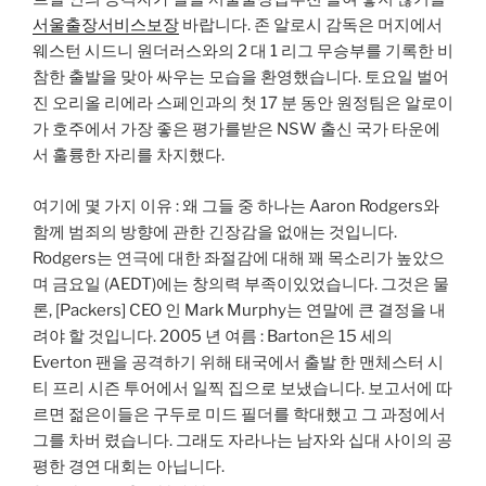
서울출장서비스보장
바랍니다. 존 알로시 감독은 머지에서
웨스턴 시드니 원더러스와의 2 대 1 리그 무승부를 기록한 비
참한 출발을 맞아 싸우는 모습을 환영했습니다. 토요일 벌어
진 오리올 리에라 스페인과의 첫 17 분 동안 원정팀은 알로이
가 호주에서 가장 좋은 평가를받은 NSW 출신 국가 타운에
서 훌륭한 자리를 차지했다.
여기에 몇 가지 이유 : 왜 그들 중 하나는 Aaron Rodgers와
함께 범죄의 방향에 관한 긴장감을 없애는 것입니다.
Rodgers는 연극에 대한 좌절감에 대해 꽤 목소리가 높았으
며 금요일 (AEDT)에는 창의력 부족이있었습니다. 그것은 물
론, [Packers] CEO 인 Mark Murphy는 연말에 큰 결정을 내
려야 할 것입니다. 2005 년 여름 : Barton은 15 세의
Everton 팬을 공격하기 위해 태국에서 출발 한 맨체스터 시
티 프리 시즌 투어에서 일찍 집으로 보냈습니다. 보고서에 따
르면 젊은이들은 구두로 미드 필더를 학대했고 그 과정에서
그를 차버 렸습니다. 그래도 자라나는 남자와 십대 사이의 공
평한 경연 대회는 아닙니다.