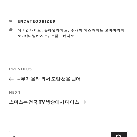
CATEGORIES
UNCATEGORIZED
TAGS
에비앙카지노
,
온라인카지노
,
주사위 예스카지노 오바마카지
노
,
카니발카지노
,
트럼프카지노
Post
Previous
PREVIOUS
navigation
Post
나무가 올라 와서 도랑 선을 넘어
Next
NEXT
Post
스미스는 전국 TV 방송에서 테이스
Search
Search