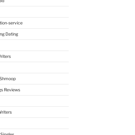
ad
tion-service
ng Dating
riters
y Shmoop
gs Reviews
riters
 Singles