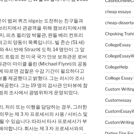
CasinoOnlineC
cheap essays
 나온이 범퍼 퀴즈 idge는 도전하는 친구들과
cheap-disserta
캠브리지에서 관광객을 위해 캠브리지에서해
Chpoking Trahi
지, 피츠 윌리엄 박물관, 완들 베리 컨트리
의 양동이 목록입니다.. 빌 존슨 (51 세)
CollegeEssay
4시 반에 Straz에 도착. 14 명만이 그 앞
CollegeEssayW
널드 트럼프 전 미국 국가 안보 보좌관은 로버
보좌관이 마이클 플린 (Michael Flynn)의 공동
CollegeHelp
원에 따르면 검찰은 수감 기간이 필요하다고
보를 제공했다고 밝혔다. 그는 러시아 조사
Colllege Essa
제공한다. 그는 19 명의 검사관 인터뷰에 참
Custom Writin
 범죄 조사에서 광범위하게 운영되었다.
Customessay
처리, 처리 또는 이행을 담당하는 경우, 그러한
CustomEssayW
의무는 제 3 자 프로세서의 사용 / 서비스 및
 될 수 있습니다. 따라서 타사 프로세서가 부
CustomWriting
해야합니다. 회사는 제 3 자 프로세서와의
Dating Tips For