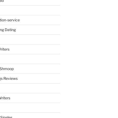
ad
tion-service
ng Dating
riters
y Shmoop
gs Reviews
riters
 Singles