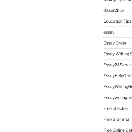
disser2buy
Education Tips
essay
Essay Order
Essay Writing 
Essay24Servic
EssayHelpOnli
EssayWritingH
Essaywritingre
Free checker
Free Grammar
Free Online Da