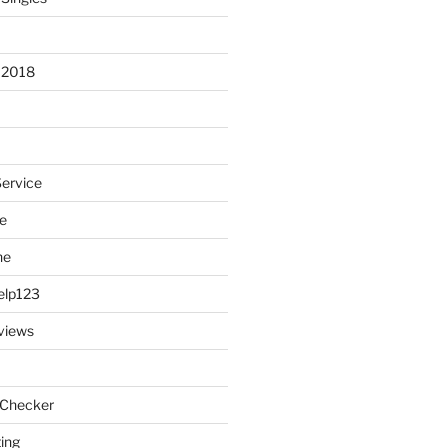
 2018
Service
e
ne
elp123
views
 Checker
ting