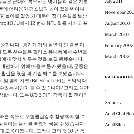
July 2011
. 사람들은 군대에 복무하는 병사들과 같은 기분
 덕분에 어려움이 평소보다 높아 졌을뿐 아니
November 20
불꽃 놀이를 열었 기 때문에 집이 손실을 보상
oitO / U에서 12 번째 NFL 확률 시카고 포
August 2010
March 2010
 원합니다.’ 경기가 거의 필연적 인 결론 이
February 2003
 모든 선수들은 필리스 유니폼에서 수년을
March 2002
에게 맞서 싸우는 것을 보길 원했습니다.
 대면하기 위해 마을로 돌아 왔을 때, 군중은
 번 홈런을 쳤을 때 기립 박수를 보냈습니다..
CATEGORIES
ago 빌 벨리 치크 (Bill Belichick)는 최악의 대
 수있는 사람이 될 수 있습니까? 그리고 심판
1
합니다. 그는 8/3 3 명의 감독이 될 것이라
3monks
Adult Chat Ro
 빠른 속도로 포항콜걸강추 촬영해야 할 수
로 움직이는 물체를 빠르게 찍을 수 있습니다.
AdultSites
 도움이됩니다.. 그러나 그의 첫 10 년 동