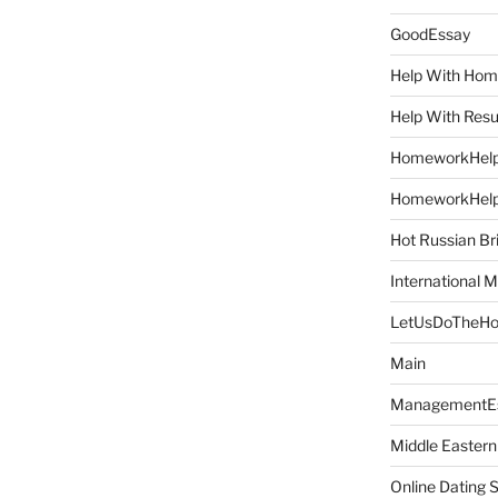
GoodEssay
Help With Ho
Help With Res
HomeworkHel
HomeworkHel
Hot Russian Br
International M
LetUsDoTheH
Main
ManagementE
Middle Eastern
Online Dating 