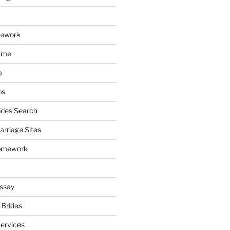
mework
ume
p
ps
ides Search
arriage Sites
omework
ssay
 Brides
Services