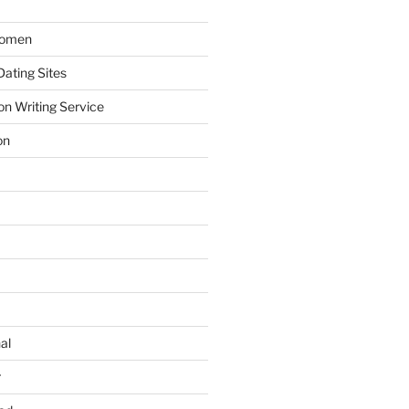
Women
ating Sites
on Writing Service
on
al
r