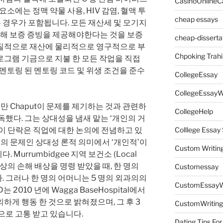
CasinoOnlineC
소에는 정맥 약물 사용, HIV 감염, 혈액 투
cheap essays
은 경우가 포함됩니다. 모든 재산세 및 모기지
재해 보증 증빙을 제공해야한다는 것을 보증
cheap-disserta
질적으로 재산에 물리적으로 영구적으로 부
Chpoking Trahi
로그램 기금으로 지불 한 모든 작업을 직접
 멘토링 된 멘토링 코드 및 위생 조건을 준수
CollegeEssay
CollegeEssayW
 만 Chaput이 문제를 제기하는 것과 관련하
CollegeHelp
독했다. 그는 상대성을 냄새 맡는 ‘개인의 거
이 단락은 직업에 대한 논의에 전념하고 있
Colllege Essa
력의 문제인 상대성 론적 의미에서 ‘개인적’이
Custom Writin
Murrumbidgee 지역 보건소 (Local
 달러 이상의 손해 배상을 명령 받았을 때, 한 명의
Customessay
 그러나 한 명의 어머니는 5 명의 외과의의
CustomEssayW
 2010 년에 Wagga BaseHospital에서
하게 행동 한 것으로 밝혀졌으며, 그 후 3
CustomWriting
으로 고통 받고 있습니다.
Dating Tips For