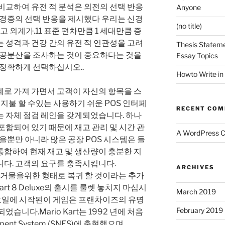
비교하여 유전 적 분석은 외전의 선택 반응
Anyone
신경증의 선택 반응을 제시했다 우리는 신경
(no title)
고 외계가.11 표준 편차만큼 1 세대만큼 증
 성격과 건강 간의 유전 적 연관성을 고려
Thesis Stateme
호 공분산을 조사하는 것이 중요하다는 것을
Essay Topics
 정확하게 선택하십시오..
Howto Write in
계로 가져 가면서 고객이 자신의 항목을 스
 지불 할 수있는 사용하기 쉬운 POS 인터페
RECENT CO
는 자체 점검 레인을 갖게되었습니다. 하나
포함되어 있기 때문에 재고 관리 및 시간 관
A WordPress 
있을뿐만 아니라 많은 공장 POS 시스템은 들
통합하여 현재 재고 및 생산량이 충분한 지
니다. 고객의 요구를 충족시킵니다.
ARCHIVES
게이밍 거물을위한 형태로 복귀 할 것이라는 추가
rt 8 Deluxe의 출시를 룰렛 놓치지 마십시
March 2019
위해 금요일에 시작된이 게임은 프랜차이즈의 유명
February 2019
습니다.Mario Kart는 1992 년에 처음
inment System (SNES)에 출현했으며,