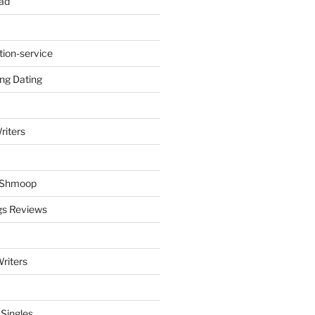
ad
tion-service
ng Dating
riters
y Shmoop
gs Reviews
riters
 Singles