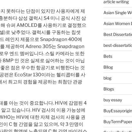
article writing
지 못하다는 단점이 있지만 사용자에게 제
Asian Single 
분하다 삼성 갤럭시 S4 미니 공식 사진 삼
Asian Women D
 위해 슈퍼 AMOLED를 사용하기로 결정했으
0 픽셀)로 낮추었다. 갤럭시를 구동하는 칩셋
Best Dissertati
미드 레인지 제품으로 Snapdragon 400에
best-dissertati
를 제공하며 Adreno 305는 Snapdragon
 로우 엔드 멤버입니다. 스틸 카메라는 또한
Bets
 8MP 인 것은 실제로 싫어하는 것이 아닙
Bllog
른 좋은 점은 우수한 항공기로 비행한다는 것
공편은 EcoStar 130이라는 헬리콥터를 사
blog
서 최고의 경험을 제공하는 최첨단 관광
Blogs
buy essay
를 아는 것이 중요합니다. HIV에 감염된 4
을 알고 있습니다. HIV 검사의 이용 가능성에
BuyEssayorigin
WHO는 HIV에 대한 자체 검사의 사용을 권
BuyTermPape
이 C 형 간염을 앓고 있으며, 약 3 만명이
사람의 혈액에 노출되면 C 형 간염 바이러스