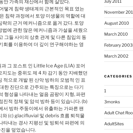
July 2011
 동안 가족의 재산에서 함께 살았다.
입이 어떻게 침략 생태계의 근본적인 목표 였는
November 20
점은 침략 과정에서 토양 미생물의 역할에 대
침략의 근거 메커니즘으로 옮겨 갔다. 토양
August 2010
방법에 관한 많은 메커니즘과 가설을 세웠으
March 2010
고 그들 사이의 상호 관계 및 다른 침입의 동
 기회를 이용하여 더 깊이 연구해야하는 영
February 2003
March 2002
 빙원과 그 포스트 인 Little Ice Age (LIA) 포어
지도는 중위도 제 4 차 감기 동안 지배했던
CATEGORIES
 적으로 개발 된 산악 빙하의 모범적 인 표
에 대한 진단으로 간주되는 특징으로는 다기
1
석 형성을 나타내는 얼음 곰팡이 지형, 파편
진적 정체 및 암석 빙하 등이 있습니다. (b)
3monks
로에서 빙하 주둥이에서 유출하는 가파른 팬
Adult Chat Ro
 glacifluvial 및 debris 흐름 퇴적물
나타내는 경사 지평선 및 빙퇴석 파편에 의
AdultSites
마진을 덮었습니다.