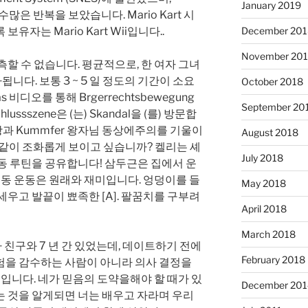
January 2019
수많은 반복을 보았습니다. Mario Kart 시
유자는 Mario Kart Wii입니다..
December 201
November 20
측할 수 없습니다. 평균적으로, 한 여자 그녀
가됩니다. 보통 3 ~ 5 일 정도의 기간이 소요
October 2018
r das 비디오를 통해 Brgerrechtsbewegung
September 20
ssszene은 (는) Skandal을 (를) 방문합
국왕과 Kummfer 왕자님 동상에주의를 기울이
August 2018
a)와 같이 조화롭게 보이고 싶습니까? 켈리는 셰
July 2018
동 루틴을 공유합니다! 삼두근은 집에서 운
 운동 운동은 원래와 재미입니다. 엉덩이를 들
May 2018
세우고 발끝이 뾰족한 [A]. 팔꿈치를 구부려
April 2018
March 2018
자 친구와 7 년 간 있었는데, 데이트하기 전에
February 2018
위험을 감수하는 사람이 아니라 의사 결정을
대입니다. 네가 믿음의 도약을해야 할 때가 있
December 201
는 것을 알게되면 너는 배우고 자라며 우리