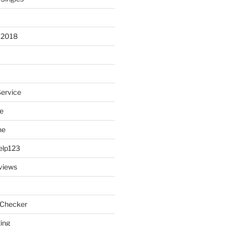
 2018
Service
e
ne
elp123
views
 Checker
ting