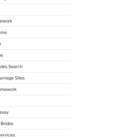
mework
ume
p
ps
ides Search
arriage Sites
omework
ssay
 Brides
Services