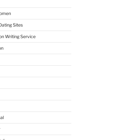
Women
ating Sites
on Writing Service
on
al
r