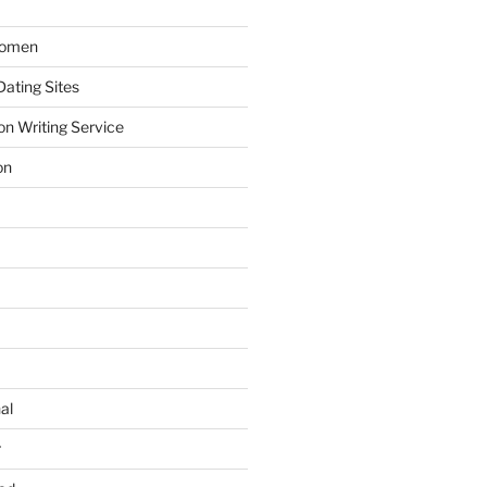
Women
ating Sites
on Writing Service
on
al
r