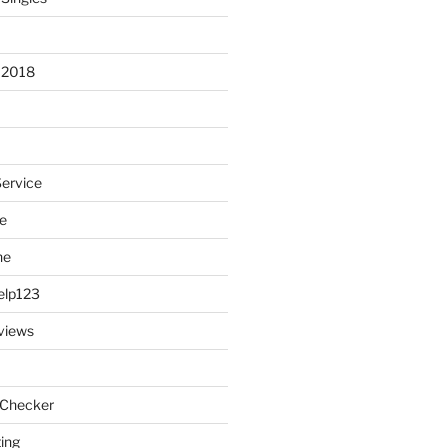
 2018
Service
e
ne
elp123
views
 Checker
ting