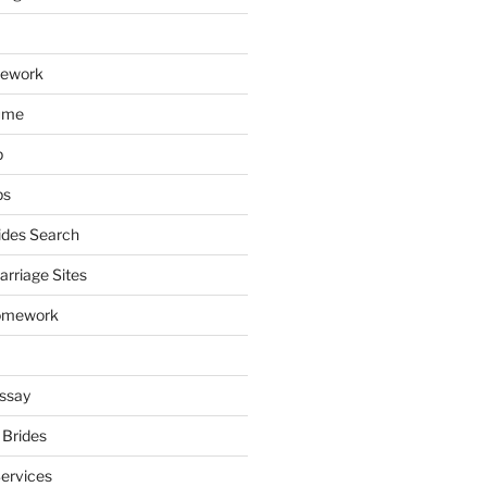
mework
ume
p
ps
ides Search
arriage Sites
omework
ssay
 Brides
Services