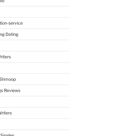
ad
tion-service
ng Dating
riters
y Shmoop
gs Reviews
riters
 Singles