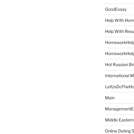
GoodEssay
Help With Ho
Help With Res
HomeworkHel
HomeworkHel
Hot Russian Br
International M
LetUsDoTheH
Main
ManagementE
Middle Eastern
Online Dating 