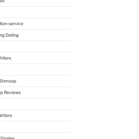
ad
tion-service
ng Dating
riters
y Shmoop
gs Reviews
riters
 Singles