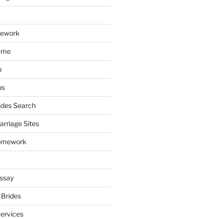
mework
ume
p
ps
ides Search
arriage Sites
omework
ssay
 Brides
Services