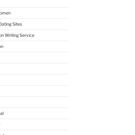
Women
ating Sites
on Writing Service
on
al
r