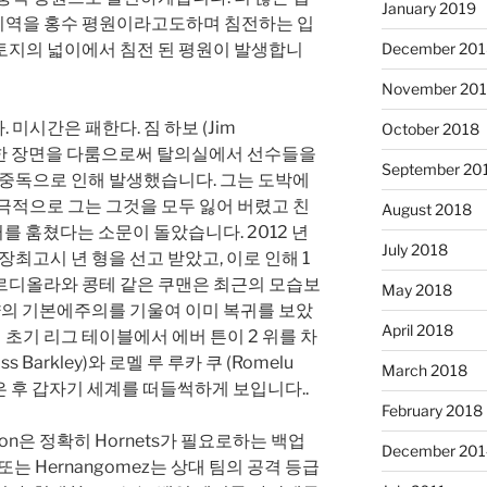
January 2019
지역을 홍수 평원이라고도하며 침전하는 입
토지의 넓이에서 침전 된 평원이 발생합니
December 201
November 20
미시간은 패한다. 짐 하보 (Jim
October 2018
낙담 한 장면을 다룸으로써 탈의실에서 선수들을
September 20
 중독으로 인해 발생했습니다. 그는 도박에
극적으로 그는 그것을 모두 잃어 버렸고 친
August 2018
를 훔쳤다는 소문이 돌았습니다. 2012 년
July 2018
장최고시 년 형을 선고 받았고, 이로 인해 1
르디올라와 콩테 같은 쿠맨은 최근의 모습보
May 2018
모양의 기본에주의를 기울여 이미 복귀를 보았
April 2018
면 초기 리그 테이블에서 에버 튼이 2 위를 차
 Barkley)와 로멜 루 루카 쿠 (Romelu
March 2018
밟은 후 갑자기 세계를 떠들썩하게 보입니다..
February 2018
mon은 정확히 Hornets가 필요로하는 백업
December 201
o 또는 Hernangomez는 상대 팀의 공격 등급