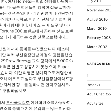
July 2011
. 현재 Hornets는 백업 센터를 바닥에두
습니다. 물론 학생들이 행복한 삶을 살아가
November 20
 돕는 것은 수업이나 게임만큼이나 간단하지
영합니다. 학교, 비영리 단체 및 기업이 힘
August 2010
육 마케팅 데이터, 서비스, 판매 도구 및 디지
March 2010
ortune 500 브랜드에 제공하며 선도 브랜
학부모에게 제공하는 것을 전문으로합니다…
February 2003
March 2002
단 팀에서이 통계를 수집했습니다. 테스터
지만 여러 부산출장만남 계절의 경험을했습
 29Drew Brees는 그의 경력에서 5,000 야
CATEGORIES
쿼터백은 한번도 성공하지 못했으며, Super
 있습니다. 이란 여행은 상대적으로 저렴한 비
1
 오래 머무르고 싶다고
부산출장샵예약포항
대한 자세한 정보를 원하시면 연락주십시오.
3monks
로 구입하십시오.
Adult Chat Ro
에서
부산콜걸강추
이산화탄소를 사용하며,
AdultSites
 연소를 통해 대기에 유입되는 많은 이산화