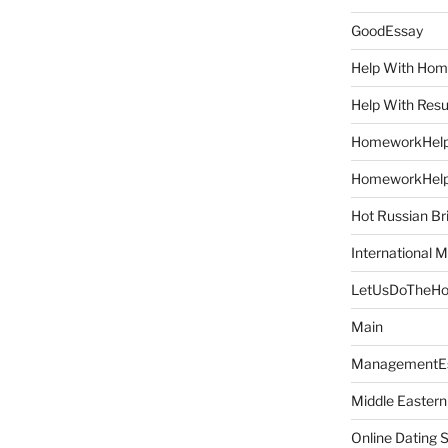
GoodEssay
Help With Ho
Help With Res
HomeworkHel
HomeworkHel
Hot Russian Br
International M
LetUsDoTheH
Main
ManagementE
Middle Eastern
Online Dating 