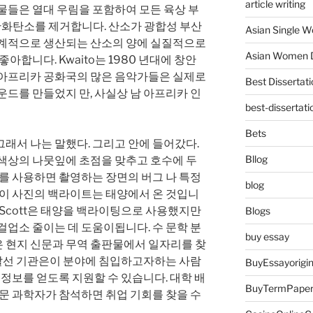
article writing
물들은 열대 우림을 포함하여 모든 육상 부
화탄소를 제거합니다. 산소가 광합성 부산
Asian Single 
세계적으로 생산되는 산소의 양에 실질적으로
Asian Women D
아합니다. Kwaito는 1980 년대에 창안
남아프리카 공화국의 많은 음악가들은 실제로
Best Dissertati
운드를 만들었지 만, 사실상 남 아프리카 인
best-dissertati
Bets
래서 나는 말했다. 그리고 안에 들어갔다.
Bllog
 색상의 나뭇잎에 초점을 맞추고 호수에 두
트를 사용하면 촬영하는 장면의 버그 나 특정
blog
.이 사진의 백라이트는 태양에서 온 것입니
 Scott은 태양을 백라이팅으로 사용했지만
Blogs
걸업소 줄이는 데 도움이됩니다. 수 문학 분
buy essay
 현지 신문과 무역 출판물에서 일자리를 찾
업 알선 기관은이 분야에 침입하고자하는 사람
BuyEssayorigin
 정보를 얻도록 지원할 수 있습니다. 대학 배
BuyTermPape
수문 과학자가 참석하면 취업 기회를 찾을 수