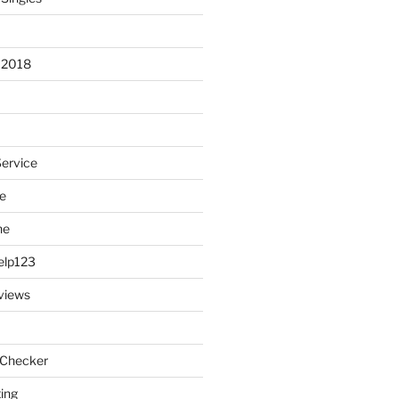
 2018
Service
e
ne
elp123
views
 Checker
ting