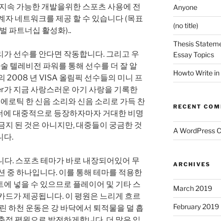
 지속 가능한 개발을위한 스포츠 사용에 전
Anyone
계자 네트워크를 제공 할 수 있습니다 (목표
(no title)
벌 파트너십 활성화)..
Thesis Stateme
리가 선수를 안다면 작동합니다. 그리고 우
Essay Topics
마술 텔레비전 파워를 통해 선수를 더 잘 알
Howto Write in
 2008 년 VISA 올림픽 선수들의 미니 프
er가 지금 사랑스러운 아기 사랑을 기록한
 에로틱 한 신음 소리와 신음 소리로 가득 찬
RECENT CO
’레이더에 대중적으로 등장하자마자 거대한 비명
금지 된 것은 아니지만, 대중들이 궁금한 것
A WordPress 
니다.
쉽습니다. 스포츠 테마가 바로 내장되어있어 무
ARCHIVES
옵션 중 하나입니다. 이를 통해 테마를 적용한
에 넣을 수 있으므로 플레이어 및 기타 스
March 2019
카드가 제공됩니다. 이 평원은 느리게 흐르
February 2019
느린 하천 운동은 강 바닥에서 퇴적물을 덜 흡
충적 평원으로 발전하게합니다. 더 많은 입