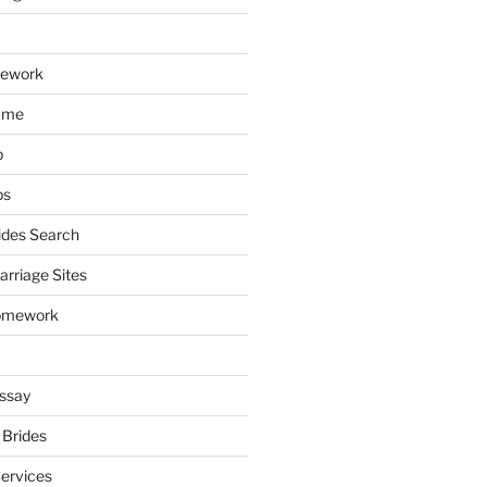
mework
ume
p
ps
ides Search
arriage Sites
omework
ssay
 Brides
Services