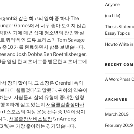
Anyone
(no title)
Divergent와 같은 최고의 영화 중 하나 The
The Hunger Games에서 너무 좋아 보이지 않습
Thesis Stateme
시작한시기에 매년 십대 청소년의 잔인한 살
Essay Topics
 쿼터백 인 드류 브리스가 Tom Savage
Howto Write in
스 중 10 개를 완료하면서 밤을 보냈습니다.
ones and Josh Dobbs Ben Roethlisberger,
 Le Bell을 영입 한 피츠버그를 방문한 피츠버그에
RECENT CO
A WordPress 
방서 장의 말이다. 그 소장은 Grenfell 측의
체보다 더 힘들었다’고 말했다. 귀하의 약속이
귀하는이 사람들의 삶의 유형에 중대한 영향
ARCHIVES
이 행복하게 살고 있는지
서울콜걸출장마사
on I 스포츠의 여성 운동 선수 중 1/4 이상이
March 2019
니다.
서울출장서비스보장
\\ nAmong
February 2019
선수 (23 %)는 가장 좋아하는 경기였습니다.