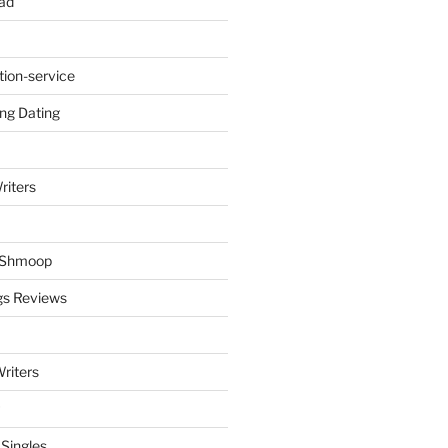
ad
tion-service
ng Dating
riters
y Shmoop
gs Reviews
riters
 Singles