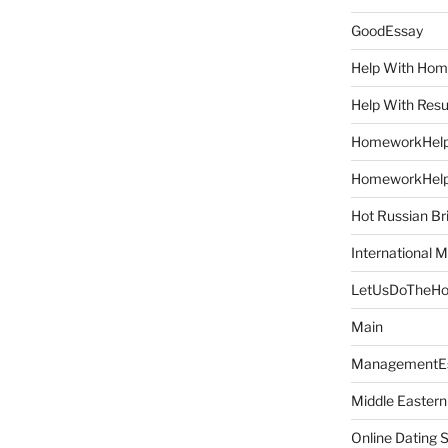
GoodEssay
Help With Ho
Help With Res
HomeworkHel
HomeworkHel
Hot Russian Br
International M
LetUsDoTheH
Main
ManagementE
Middle Eastern
Online Dating 