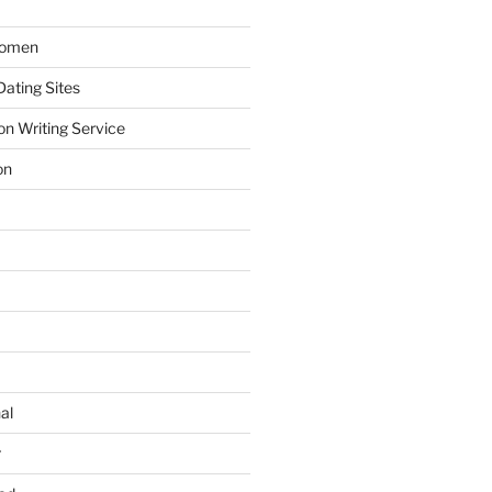
Women
ating Sites
on Writing Service
on
al
r