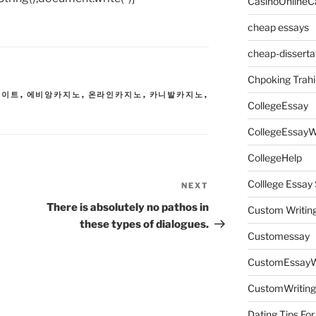
CasinoOnlineC
cheap essays
cheap-disserta
Chpoking Trahi
사이트
,
에비앙카지노
,
온라인카지노
,
카니발카지노
,
CollegeEssay
CollegeEssayW
CollegeHelp
Colllege Essa
NEXT
Next
Post
There is absolutely no pathos in
Custom Writin
these types of dialogues.
Customessay
CustomEssayW
CustomWriting
Dating Tips For