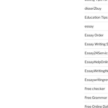
disser2buy
Education Tips
essay
Essay Order
Essay Writing 
Essay24Servic
EssayHelpOnli
EssayWritingH
Essaywritingre
Free checker
Free Grammar
Free Online Da