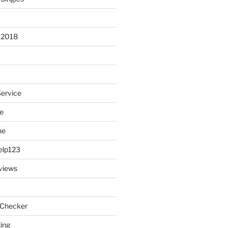
 2018
Service
e
ne
elp123
views
 Checker
ting