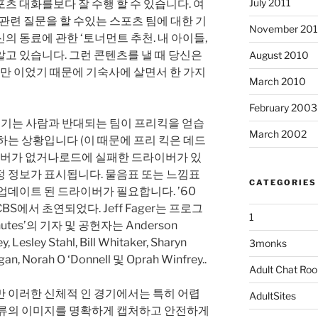
July 2011
츠 대화를보다 잘 수행 할 수 있습니다. 여
 관련 질문을 할 수있는 스포츠 팀에 대한 기
November 20
의 동료에 관한 ‘토너먼트 추천. 내 아이들,
고 있습니다. 그런 콘텐츠를 낼 때 당신은
August 2010
 미만 이었기 때문에 기숙사에 살면서 한 가지
March 2010
February 2003
 어기는 사람과 반대되는 팀이 프리킥을 얻습
March 2002
하는 상황입니다 (이 때문에 프리 킥은 데드
라이버가 없거나로드에 실패한 드라이버가 있
정 정보가 표시됩니다. 물음표 또는 느낌표
CATEGORIES
업데이트 된 드라이버가 필요합니다. ’60
 일 CBS에서 초연되었다. Jeff Fager는 프로그
1
utes’의 기자 및 공헌자는 Anderson
y, Lesley Stahl, Bill Whitaker, Sharyn
3monks
gan, Norah O ‘Donnell 및 Oprah Winfrey..
Adult Chat Ro
만 이러한 신체적 인 경기에서는 특히 어렵
AdultSites
종류의 이미지를 명확하게 캡처하고 안전하게