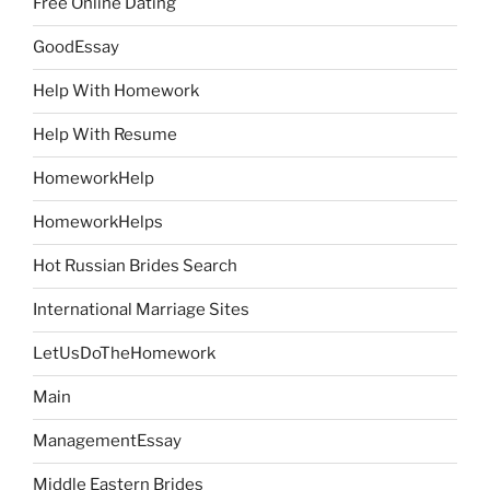
Free Online Dating
GoodEssay
Help With Homework
Help With Resume
HomeworkHelp
HomeworkHelps
Hot Russian Brides Search
International Marriage Sites
LetUsDoTheHomework
Main
ManagementEssay
Middle Eastern Brides