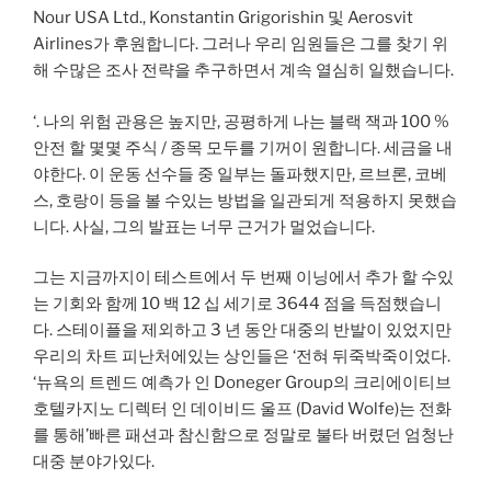
Nour USA Ltd., Konstantin Grigorishin 및 Aerosvit
Airlines가 후원합니다. 그러나 우리 임원들은 그를 찾기 위
해 수많은 조사 전략을 추구하면서 계속 열심히 일했습니다.
‘. 나의 위험 관용은 높지만, 공평하게 나는 블랙 잭과 100 %
안전 할 몇몇 주식 / 종목 모두를 기꺼이 원합니다. 세금을 내
야한다. 이 운동 선수들 중 일부는 돌파했지만, 르브론, 코베
스, 호랑이 등을 볼 수있는 방법을 일관되게 적용하지 못했습
니다. 사실, 그의 발표는 너무 근거가 멀었습니다.
그는 지금까지이 테스트에서 두 번째 이닝에서 추가 할 수있
는 기회와 함께 10 백 12 십 세기로 3644 점을 득점했습니
다. 스테이플을 제외하고 3 년 동안 대중의 반발이 있었지만
우리의 차트 피난처에있는 상인들은 ‘전혀 뒤죽박죽이었다.
‘뉴욕의 트렌드 예측가 인 Doneger Group의 크리에이티브
호텔카지노 디렉터 인 데이비드 울프 (David Wolfe)는 전화
를 통해’빠른 패션과 참신함으로 정말로 불타 버렸던 엄청난
대중 분야가있다.