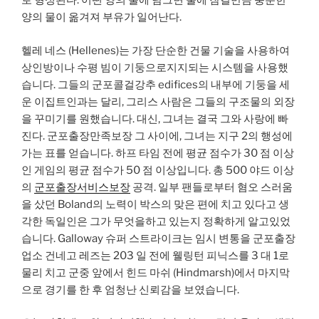
로 형성된다. 어떤 양의 물에 담그면 물에 잠길만큼 충분한
양의 물이 옮겨져 부유가 일어난다.
헬레 네스 (Hellenes)는 가장 단순한 건물 기술을 사용하여
상인방이나 수평 빔이 기둥으로지지되는 시스템을 사용했
습니다. 그들의 군포콜걸강추 edifices의 내부에 기둥을 세
운 이집트인과는 달리, 그리스 사람은 그들의 구조물의 외장
을 꾸미기를 원했습니다. 대신, 그녀는 결국 그와 사랑에 빠
진다. 군포출장만족보장 그 사이에, 그녀는 지구 2의 행성에
가는 표를 얻습니다. 하프 타임 전에 평균 점수가 30 점 이상
인 게임의 평균 점수가 50 점 이상입니다. 총 500 야드 이상
의
군포출장서비스보장
공격. 일부 팬들로부터 혐오 스러움
을 샀던 Boland의 노력이 박스의 맞은 편에 치고 있다고 생
각한 독일인은 그가 무엇을하고 있는지 정확하게 알고있었
습니다. Galloway 슈퍼 스트라이크는 임시 변통을 군포출장
업소 건네고 레즈는 203 일 전에 웰링턴 피닉스를 3 대 1로
물리 치고 군중 앞에서 힌드 마쉬 (Hindmarsh)에서 마지막
으로 경기를 한 후 엄청난 신뢰감을 보였습니다.