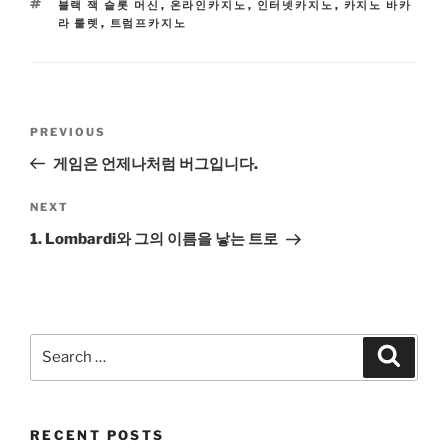
TAGS
블랙 잭 슬롯 머신
,
온라인카지노
,
인터넷카지노
,
카지노 바카
라 룰렛
,
트럼프카지노
Post
Previous
PREVIOUS
navigation
Post
게임은 언제나처럼 버그입니다.
Next
NEXT
Post
1. Lombardi와 그의 이름을 낳는 트로
Search
Search
for:
RECENT POSTS