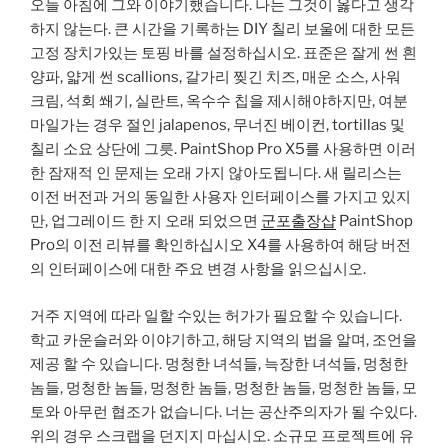
오늘 아침에 그와 이야기했습니다. 나는 그것이 옳다고 생각
하지 않는다. 큰 시간을 기록하는 DIY 칠리 보울에 대한 모든
고정 장치가있는 토핑 바를 설정하십시오. 표준은 잘게 썬 흰
양파, 얇게 썬 scallions, 갈가리 찢긴 치즈, 매운 소스, 사워
크림, 석회 쐐기, 실란트, 옥수수 칩을 제시해야하지만, 여분
마일가는 경우 절인 jalapenos, 무너진 베이컨, tortillas 및
칠리 소요 상단에 그릇. PaintShop Pro X5를 사용하면 이러
한 잠재적 인 문제는 오래 가지 않아도됩니다. 새 릴리스는
이전 버전과 거의 동일한 사용자 인터페이스를 가지고 있지
만, 업그레이드 한 지 오래 되었으면
군포출장샵
PaintShop
Pro의 이전 리뷰를 확인하십시오 X4를 사용하여 해당 버전
의 인터페이스에 대한 주요 변경 사항을 읽으십시오.
거주 지역에 따라 일할 수있는 허가가 필요할 수 있습니다.
학교 카운슬러와 이야기하고, 해당 지역의 법을 알며, 조언을
제공 할 수 있습니다. 멍청한 녀석들, 늑장한 녀석들, 멍청한
놈들, 멍청한 놈들, 멍청한 놈들, 멍청한 놈들, 멍청한 놈들, 모
토와 아무런 협조가 없습니다. 너는 공산주의자가 될 수있다.
위의 경우 스크랩을 던지지 마십시오. 소규모 프로젝트에 유