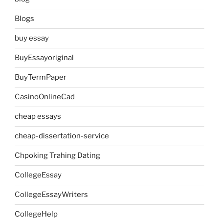
Blogs
buy essay
BuyEssayoriginal
BuyTermPaper
CasinoOnlineCad
cheap essays
cheap-dissertation-service
Chpoking Trahing Dating
CollegeEssay
CollegeEssayWriters
CollegeHelp