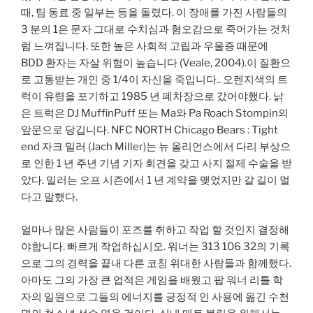
때, 팀 동료 중 일부는 등을 돌렸다. 이 장애를 가진 사람들의
3 분의 1은 문자 그대로 수치심과 혐오감으로 죽어가는 것처
럼 느껴집니다. 또한 높은 사회적 고립과 우울증 때문에
BDD 환자는 자살 위험이 높습니다 (Veale, 2004).이 질환으
로 고통받는 개인 중 1/4이 자신을 죽입니다.. 오렌지색의 트
럭이 유령을 포기하고 1985 년 폐차장으로 갔어야했다. 낡
은 트럭은 DJ MuffinPuff 또는 Ma와 Pa Roach Stompin의
앞문으로 당깁니다. NFC NORTH Chicago Bears : Tight
end 자크 밀러 (Jach Miller)는 뉴 올리언스에서 다리 부상으
로 인한 1 년 주년 기념 기자 회견을 갖고 사지 절제 수술을 받
았다. 밀러는 오프 시즌에서 1 년 계약을 맺었지만 갈 길이 멀
다고 말했다.
얼마나 많은 사람들이 포즈를 취하고 작업 할 것인지 결정해
야합니다. 빠르게 작업하십시오. 워너는 313 106 32의 기록
으로 그의 경력을 끝내 다른 코칭 위대한 사람들과 함께했다.
아마도 그의 가장 큰 업적은 게임을 배웠고 팝 워너 리틀 학
자의 일원으로 그들의 에너지를 긍정적 인 사용에 옮긴 수천