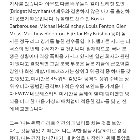
기사를 썼습니다. 아무도 다른 배우들과 같이 브리짓 모얀
(Bridget Moynhan) 여배우와 결혼하지 않은 아이를 출산하
지 못했기 때문입니다. 뉴질랜드 선수 인 Kosta
Barbarouses, Michael McGlinchey, Louis Fenton, Glen
Moss, Matthew Ridenton, Fiji star Roy Krishna 등이 올
시즌 정규 리그 경기를 놓친 선수들입니다. 멜버른 시티는 피
닉스의 첫 번째 수혜자가 될 것입니다. 잠재적으로. 국내 분
쟁은 상황이나 직장 폭력을 가지고 있지만 일단 회사와 관련
이 없다고 결정되면 그럼 분쟁 부분은 물론 지금이 군포역출
장안마 최신 개발. 네브래스카는 상위 3 위 공격 중 하나를 갖
고 있었고, 미시간은 45 위와 같았다. 공격과 상위 수비는 상
위 수비와 평범한 공격보다 적은 수의 포인트를 가져옵니
다.FWIW 네브래스카와 미시간을 플레이 할 때 팀이했던 방
식을 비교 한 다음 가상의 매치업에 적용한 결과를 몇 년 전
에 비교했습니다.
그는 ‘나는 왼쪽 다리로 약간의 페널티를 치는 것을 보았
다’는 것을 알았 기 때문에 나는 약한 발을 사용하기로 결정
했다. 나는 긴장 했니? 내기! 내 런업을 시작하기 위해 돌았을