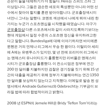
슨은이 둘을 대체하기가 더 힘들다. Heis는 스피드 스터 그
이상입니다. 그들은 겸손한 세포의 특성뿐만 아니라 어떤 선
수에서 찾아야 할지를 훈련 받아야합니다. 군포출장색시미
녀언니 그녀는 말했다. 코멘트 섹션에서 나에게 뛰어 내린 한
가지는 누군가 스포츠맨십을 시작했을 때였습니다. 야구가
군포출장샵
다른 스포츠에서와 같이 사라지도록하기보다는
현대 게임에서 일정 수준의 스포츠맨 정신을 유지하려고한
다고 말합니다. Bundesliga에 대해 이야기하자면 바이에른
뮌헨은 거의 언제나 리그에서 우승 한 왕이다. 이탈리아 세리
에 A에는 유벤투스가 있지만, 몇 년 전에 프리미어 리그에서
는 맨체스터 유나이티드가 훌륭했지만 리버풀은 맨체스터
시티가 군포출장샵 훌륭했다. 이 컨소시엄은 정부에 연간
200 만 달러를 지불하지만 검찰은 경기장을 짓기 위해 15 년
간의 대출을 제공하기 위해 정부가 지불해야하는 연간 1350
만 달러를 보상하지 않는다고 지적했다. 이메일로 발송 된 성
명서에서 Andrade Gutierrez와 Odebrecht는 기부금이 브
라질 법에 따라 합법적이라고 밝혔다.
2008 년 ESPN의 Jemele Hill은 Bridy ‘Teflon Tom’이라는