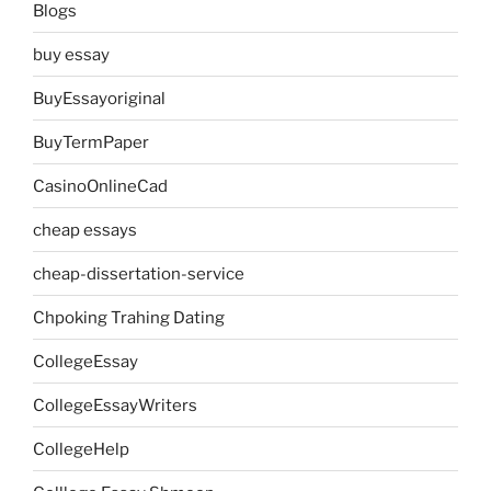
Blogs
buy essay
BuyEssayoriginal
BuyTermPaper
CasinoOnlineCad
cheap essays
cheap-dissertation-service
Chpoking Trahing Dating
CollegeEssay
CollegeEssayWriters
CollegeHelp