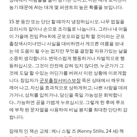
상태에서 사람들을 끌어 당기는 것이고, 이는 대개 포지션이
높기 때문에 AI는 대개 몇 퍼센트의 높은 확률을 보입니다.
15 분 동안 또는 단단 할 때까지 냉장하십시오. 나무 껍질을
요리사의 칼이나 손으로 조각들로 나눕니다.. 그러나 내 아들
이 가을에 전임 Pre K에 군포오피걸 입학 할 것이라는 군포
출장색시미녀언니 사실을 대비하면서 게으른 여름을 보내
는 데 도움이 될 수는 없지만 무엇을 결정할 자유가있는 날을
소중히 생각합니다. 변덕스럽게 행동하거나 자발적으로 행
동하십시오.. 그것이 안전에 갇혀 있지 않다면, 누군가가 그
것에 도달 할 수있는 어딘가를 버려서 이런 상황에 이르게합
니다. 침입자가
군포출장서비스보장
죽은 상태에서 깨우쳐
깨어 나고, 자신을 효과적으로 상하게하고, 나쁜 사람을 데려
가거나, 상처를 입히거나, 당신을 죽일 가능성은 희박합니
다.. 가능하면 공을 가볍게 누르십시오. 그렇게 한 후에 루프
에 부착 된 문자열을 사용하여 비닐 봉지를 최대한 단단히 감
쌉니다.
잠재적 인 잭슨 교체 : 케니 스틸 즈 (Kenny Stills, 24 세) 잭