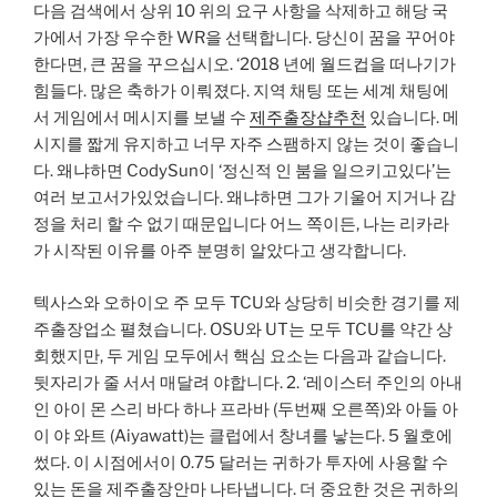
다음 검색에서 상위 10 위의 요구 사항을 삭제하고 해당 국
가에서 가장 우수한 WR을 선택합니다. 당신이 꿈을 꾸어야
한다면, 큰 꿈을 꾸으십시오. ‘2018 년에 월드컵을 떠나기가
힘들다. 많은 축하가 이뤄졌다. 지역 채팅 또는 세계 채팅에
서 게임에서 메시지를 보낼 수
제주출장샵추천
있습니다. 메
시지를 짧게 유지하고 너무 자주 스팸하지 않는 것이 좋습니
다. 왜냐하면 CodySun이 ‘정신적 인 붐을 일으키고있다’는
여러 보고서가있었습니다. 왜냐하면 그가 기울어 지거나 감
정을 처리 할 수 ​​없기 때문입니다 어느 쪽이든, 나는 리카라
가 시작된 이유를 아주 분명히 알았다고 생각합니다.
텍사스와 오하이오 주 모두 TCU와 상당히 비슷한 경기를 제
주출장업소 펼쳤습니다. OSU와 UT는 모두 TCU를 약간 상
회했지만, 두 게임 모두에서 핵심 요소는 다음과 같습니다.
뒷자리가 줄 서서 매달려 야합니다. 2. ‘레이스터 주인의 아내
인 아이 몬 스리 바다 하나 프라바 (두번째 오른쪽)와 아들 아
이 야 와트 (Aiyawatt)는 클럽에서 창녀를 낳는다. 5 월호에
썼다. 이 시점에서이 0.75 달러는 귀하가 투자에 사용할 수
있는 돈을 제주출장안마 나타냅니다. 더 중요한 것은 귀하의