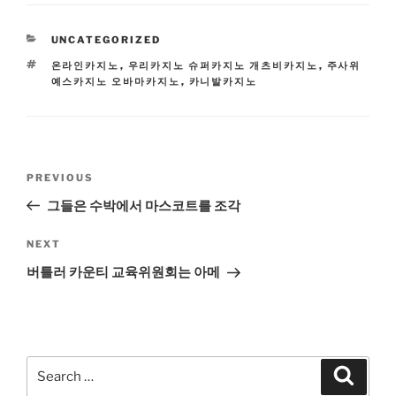
CATEGORIES
UNCATEGORIZED
TAGS
온라인카지노
,
우리카지노 슈퍼카지노 개츠비카지노
,
주사위
예스카지노 오바마카지노
,
카니발카지노
Post
Previous
PREVIOUS
navigation
Post
그들은 수박에서 마스코트를 조각
Next
NEXT
Post
버틀러 카운티 교육위원회는 아메
Search
Search
for: