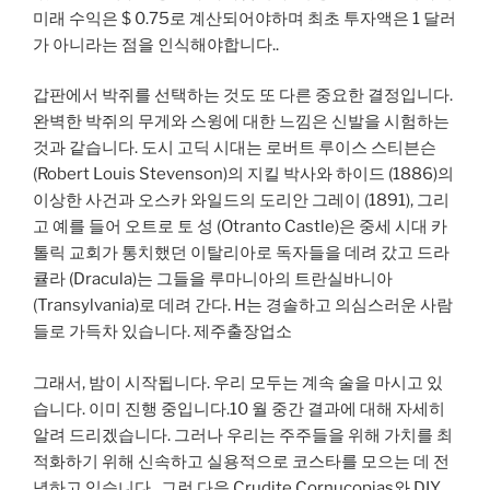
미래 수익은 $ 0.75로 계산되어야하며 최초 투자액은 1 달러
가 아니라는 점을 인식해야합니다..
갑판에서 박쥐를 선택하는 것도 또 다른 중요한 결정입니다.
완벽한 박쥐의 무게와 스윙에 대한 느낌은 신발을 시험하는
것과 같습니다. 도시 고딕 시대는 로버트 루이스 스티븐슨
(Robert Louis Stevenson)의 지킬 박사와 하이드 (1886)의
이상한 사건과 오스카 와일드의 도리안 그레이 (1891), 그리
고 예를 들어 오트로 토 성 (Otranto Castle)은 중세 시대 카
톨릭 교회가 통치했던 이탈리아로 독자들을 데려 갔고 드라
큘라 (Dracula)는 그들을 루마니아의 트란실바니아
(Transylvania)로 데려 간다. H는 경솔하고 의심스러운 사람
들로 가득차 있습니다. 제주출장업소
그래서, 밤이 시작됩니다. 우리 모두는 계속 술을 마시고 있
습니다. 이미 진행 중입니다.10 월 중간 결과에 대해 자세히
알려 드리겠습니다. 그러나 우리는 주주들을 위해 가치를 최
적화하기 위해 신속하고 실용적으로 코스타를 모으는 데 전
념하고 있습니다.. 그런 다음 Crudite Cornucopias와 DIY