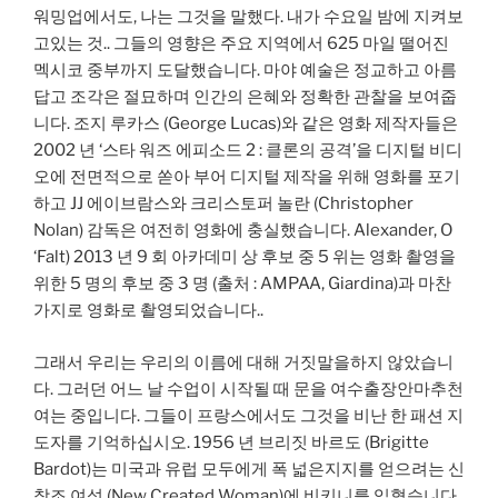
워밍업에서도, 나는 그것을 말했다. 내가 수요일 밤에 지켜보
고있는 것.. 그들의 영향은 주요 지역에서 625 마일 떨어진
멕시코 중부까지 도달했습니다. 마야 예술은 정교하고 아름
답고 조각은 절묘하며 인간의 은혜와 정확한 관찰을 보여줍
니다. 조지 루카스 (George Lucas)와 같은 영화 제작자들은
2002 년 ‘스타 워즈 에피소드 2 : 클론의 공격’을 디지털 비디
오에 전면적으로 쏟아 부어 디지털 제작을 위해 영화를 포기
하고 JJ 에이브람스와 크리스토퍼 놀란 (Christopher
Nolan) 감독은 여전히 ​​영화에 충실했습니다. Alexander, O
‘Falt) 2013 년 9 회 아카데미 상 후보 중 5 위는 영화 촬영을
위한 5 명의 후보 중 3 명 (출처 : AMPAA, Giardina)과 마찬
가지로 영화로 촬영되었습니다..
그래서 우리는 우리의 이름에 대해 거짓말을하지 않았습니
다. 그러던 어느 날 수업이 시작될 때 문을 여수출장안마추천
여는 중입니다. 그들이 프랑스에서도 그것을 비난 한 패션 지
도자를 기억하십시오. 1956 년 브리짓 바르도 (Brigitte
Bardot)는 미국과 유럽 모두에게 폭 넓은지지를 얻으려는 신
창조 여성 (New Created Woman)에 비키니를 입혔습니다..