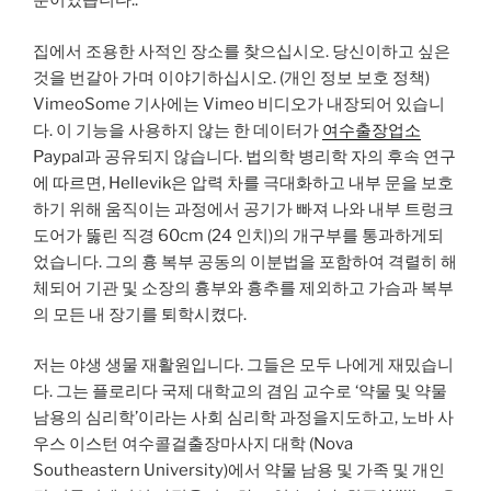
뿐이었습니다..
집에서 조용한 사적인 장소를 찾으십시오. 당신이하고 싶은
것을 번갈아 가며 이야기하십시오. (개인 정보 보호 정책)
VimeoSome 기사에는 Vimeo 비디오가 내장되어 있습니
다. 이 기능을 사용하지 않는 한 데이터가
여수출장업소
Paypal과 공유되지 않습니다. 법의학 병리학 자의 후속 연구
에 따르면, Hellevik은 압력 차를 극대화하고 내부 문을 보호
하기 위해 움직이는 과정에서 공기가 빠져 나와 내부 트렁크
도어가 뚫린 직경 60cm (24 인치)의 개구부를 통과하게되
었습니다. 그의 흉 복부 공동의 이분법을 포함하여 격렬히 해
체되어 기관 및 소장의 흉부와 흉추를 제외하고 가슴과 복부
의 모든 내 장기를 퇴학시켰다.
저는 야생 생물 재활원입니다. 그들은 모두 나에게 재밌습니
다. 그는 플로리다 국제 대학교의 겸임 교수로 ‘약물 및 약물
남용의 심리학’이라는 사회 심리학 과정을지도하고, 노바 사
우스 이스턴 여수콜걸출장마사지 대학 (Nova
Southeastern University)에서 약물 남용 및 가족 및 개인