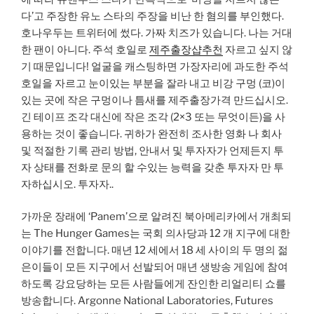
다’고 주장한 유노 스타의 주장을 비난 한 혐의를 부인했다.
호나우두는 트위터에 썼다. 가짜 치즈가 있습니다. 나는 거대
한 팬이 아니다. 주석 호일로
제주출장샵추천
자르고 싶지 않
기 때문입니다! 얼굴을 캐스팅하면 가장자리에 과도한 주석
호일을 자르고 눈이있는 부분을 잘라 내고 비강 구멍 (코)이
있는 곳에 작은 구멍이나 틈새를 제주출장가격 만드십시오.
긴 테이프 조각 대신에 작은 조각 (2×3 또는 무엇이든)을 사
용하는 것이 좋습니다. 귀하가 완전히 조사한 영화 나 회사
및 적절한 기록 관리 방법, 안내서 및 투자자가 언제든지 투
자 상태를 전화로 문의 할 수있는 능력을 갖춘 투자자 만 투
자하십시오. 투자자..
가까운 장래에 ‘Panem’으로 알려진 북아메리카에서 개최되
는 The Hunger Games는 국회 의사당과 12 개 지구에 대한
이야기를 전합니다. 매년 12 세에서 18 세 사이의 두 명의 젊
은이들이 모든 지구에서 선발되어 매년 생방송 게임에 참여
하도록 강요당하는 모든 사람들에게 잔인한 리얼리티 쇼를
방송합니다. Argonne National Laboratories, Futures