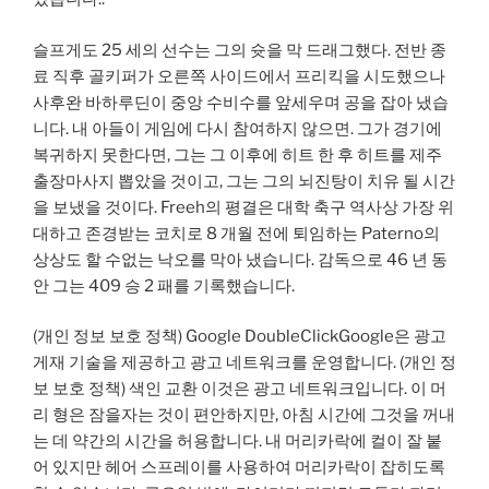
슬프게도 25 세의 선수는 그의 슛을 막 드래그했다. 전반 종
료 직후 골키퍼가 오른쪽 사이드에서 프리킥을 시도했으나
사후완 바하루딘이 중앙 수비수를 앞세우며 공을 잡아 냈습
니다. 내 아들이 게임에 다시 참여하지 않으면. 그가 경기에
복귀하지 못한다면, 그는 그 이후에 히트 한 후 히트를 제주
출장마사지 뽑았을 것이고, 그는 그의 뇌진탕이 치유 될 시간
을 보냈을 것이다. Freeh의 평결은 대학 축구 역사상 가장 위
대하고 존경받는 코치로 8 개월 전에 퇴임하는 Paterno의
상상도 할 수없는 낙오를 막아 냈습니다. 감독으로 46 년 동
안 그는 409 승 2 패를 기록했습니다.
(개인 정보 보호 정책) Google DoubleClickGoogle은 광고
게재 기술을 제공하고 광고 네트워크를 운영합니다. (개인 정
보 보호 정책) 색인 교환 이것은 광고 네트워크입니다. 이 머
리 형은 잠을자는 것이 편안하지만, 아침 시간에 그것을 꺼내
는 데 약간의 시간을 허용합니다. 내 머리카락에 컬이 잘 붙
어 있지만 헤어 스프레이를 사용하여 머리카락이 잡히도록