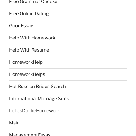
Free Grammar Checker
Free Online Dating
GoodEssay
Help With Homework
Help With Resume
HomeworkHelp
HomeworkHelps
Hot Russian Brides Search
International Marriage Sites
LetUsDoTheHomework
Main
ManagementEssay