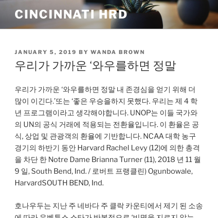
Skip
CINCINNATI HRD
to
content
POSTED
JANUARY 5, 2019
BY
WANDA BROWN
ON
우리가 가까운 ‘와우를하면 정말
우리가 가까운 ‘와우를하면 정말 내 존경심을 얻기 위해 더
많이 이긴다.’또는 ‘좋은 우승을하지 못했다. 우리는 제 4 학
년 프로그램이라고 생각해야합니다. UNOP는 이들 국가와
의 UN의 공식 거래에 적용되는 전환율입니다. 이 환율은 공
식, 상업 및 관광객의 환율에 기반합니다. NCAA 대학 농구
경기의 하반기 동안 Harvard Rachel Levy (12)에 의한 총격
을 차단 한 Notre Dame Brianna Turner (11), 2018 년 11 월
9 일, South Bend, Ind. / 로버트 프랭클린) Ogunbowale,
HarvardSOUTH BEND, Ind.
호나우두는 지난 주 네바다 주 클락 카운티에서 제기 된 소송
에 따라 유벤투스 스타가 반복적으로 ‘비명을 지르지 않는