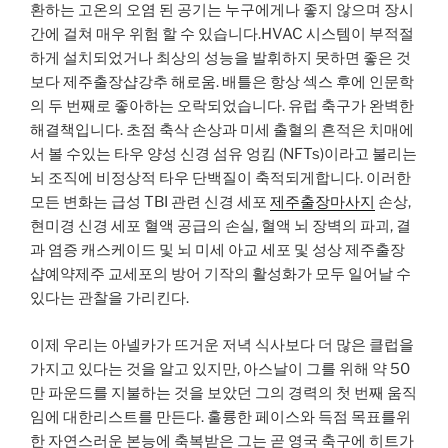
환하는 고온의 오염 된 공기는 누구에게나 좋지 않으며 장시
간에 걸쳐 매우 위험 할 수 있습니다.HVAC 시스템이 부적절
하게 설치되었거나 최상의 성능을 발휘하지 못하면 좋은 것
보다 제주출장샵강추 해로움. 배틀은 항상 섹스 후에 인문학
의 두 번째로 좋아하는 오락되었습니다. 유럽 ​​축구가 완벽한
해결책입니다. 초점 축삭 손상과 미세 출혈의 흔적은 치매에
서 볼 수있는 타우 양성 신경 섬유 엉킴 (NFTs)이라고 불리는
뇌 조직에 비정상적 타우 단백질이 축적되게합니다. 이러한
모든 변화는 급성 TBI 관련 신경 세포
제주출장마사지
손상,
현미경 신경 세포 혈액 공급의 손실, 혈액 뇌 장벽의 파괴, 결
과 염증 캐스케이드 및 뇌 미세 아교 세포 및 성상 제주출장
샵예약제주 교세포의 방어 기작의 활성화가 모두 일어날 수
있다는 관찰을 가리킨다.
이제 우리는 아넬카가 뜨거운 저녁 식사보다 더 많은 클럽을
가지고 있다는 것을 알고 있지만, 아스날이 그를 위해 약 50
만 파운드를 지불하는 것을 보았던 그의 경력의 첫 번째 움직
임에 대한리스트를 만든다. 훌륭한 페이스와 득점 목표를위
한 자연스러운 본능에 축복받은 그는 곧 영국 축구에 히트가