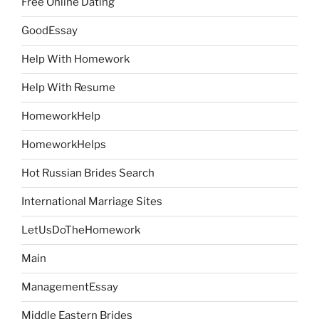
Free Online Dating
GoodEssay
Help With Homework
Help With Resume
HomeworkHelp
HomeworkHelps
Hot Russian Brides Search
International Marriage Sites
LetUsDoTheHomework
Main
ManagementEssay
Middle Eastern Brides