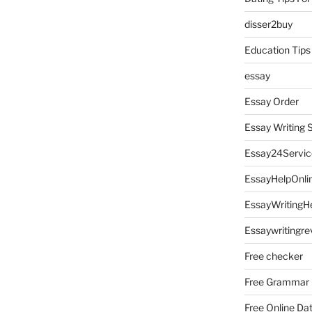
disser2buy
Education Tips
essay
Essay Order
Essay Writing 
Essay24Servic
EssayHelpOnli
EssayWritingH
Essaywritingre
Free checker
Free Grammar
Free Online Da