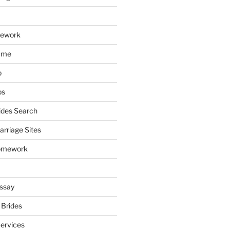
mework
ume
p
ps
ides Search
arriage Sites
omework
ssay
 Brides
Services