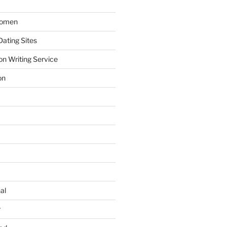
Women
ating Sites
on Writing Service
on
al
r