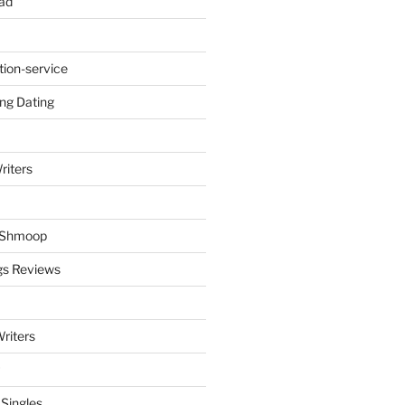
ad
tion-service
ng Dating
riters
y Shmoop
gs Reviews
riters
 Singles