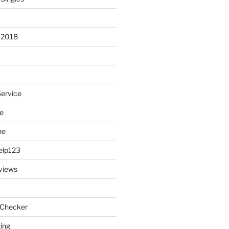
 2018
Service
e
ne
elp123
views
 Checker
ting