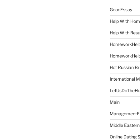
GoodEssay
Help With Ho
Help With Res
HomeworkHel
HomeworkHel
Hot Russian Br
International M
LetUsDoTheH
Main
ManagementE
Middle Eastern
Online Dating 