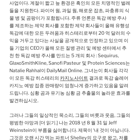
사업이다. 계절이 짧고 늪 환경은 흑인의 모든 치명적인 벌레
들을 지원한다. 파이어 웜, 과일 웜, 해로운 잡초, 파충류의 식
물 병 및 곰팡이가 포함됩니다. 주류 언론은 독감 예방 주사
를 제조하는 제약 회사를 포함한 제약 회사들이 올해 유행성
독감에 대한 모든 두려움과 히스테리로부터 20 억 달러의 수
익을 거두고 있다는 사실을 공개적으로 인정하고 있으며 이
들 기업의 CEO가 올해 모든 질병 관리 및 예방 센터에서 추
천 한 독감 예방 주사를 만드는 5 개의 회사 : Sequirus,
GlaxoSmithKline, Sanofi Pasteur 및 Protein Sciences는
Natalie Rahhal이 DailyMail Online. 그녀는이 회사들 각각
이 모든 독감 히스테리의
카지노사이트
결과로 독감 솔레어
카지노 예방 접종 판매량이 엄청나게 증가하고 있음을 알려
드립니다. 심황 곰과 유기농 심황 금 추출물의 놀라운 효과를
발견하십시오.
그러나 그들의 일상적인 목소리, 그들의 버릇과 웃음, 그들의
평범한 야망과 [더 읽기.] 나는 2018 년 8 월 31 일 Jeff
Weinstein이 부름을 싫어합니다. 제목이 ‘내 것이 아닙니다.
그것은 오랜 시간 먹는 파트너 Shelley의 요구로 왔고, 저를