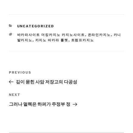
CATEGORIES
UNCATEGORIZED
TAGS
바카라사이트 더킹카지노 카지노사이트
,
온라인카지노
,
카니
발카지노
,
카지노 바카라 룰렛
,
트럼프카지노
Post
Previous
PREVIOUS
navigation
Post
깊이 묻힌 사암 저장고의 다공성
Next
NEXT
Post
그러나 멀렉은 하퍼가 주정부 정