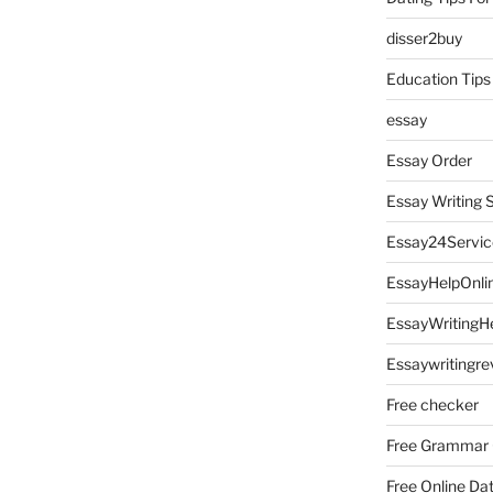
disser2buy
Education Tips
essay
Essay Order
Essay Writing 
Essay24Servic
EssayHelpOnli
EssayWritingH
Essaywritingre
Free checker
Free Grammar
Free Online Da