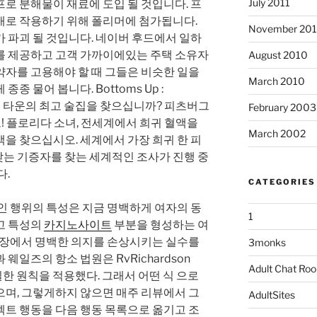
July 2011
로 분해물이 재료에 도입 될 것입니다. 프
매로 작용하기 위해 폴리머에 첨가됩니다.
November 20
 파괴 될 것입니다. 네이버 후드에서 일하
를 제공하고 고객 가까이에있는 주택 소유자
August 2010
약자를 고용해야 할 때 그들은 비슷한 일을
March 2010
종 물어 봅니다. Bottoms Up :
의 펍 타운의 최고 술집을 찾으십니까? 피츠버그
February 2003
 플로리다 소녀, 전세계에서 희귀 혈액을
March 2002
을 찾으십시오. 세계에서 가장 희귀 한 피
맞는 기증자를 찾는 세계적인 조사가 진행 중
다.
CATEGORIES
인 행위의 특성은 지금 명백하게 여자의 동
1
고 특성의
카지노사이트
부분을 형성하는 여
른 장에서 명백한 의지를 손상시키는 실수를
3monks
웨일즈의 항소 법원은 RvRichardson
Adult Chat Ro
에서 동일한 원칙을 적용했다. 그래서 어떤 식 으로
으며, 그렇게하지 않으면 매주 리뷰에서 그
AdultSites
젝트 행동을 다음 행동 목록으로 옮기고 조