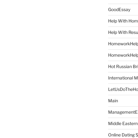
GoodEssay
Help With Ho
Help With Res
HomeworkHel
HomeworkHel
Hot Russian Br
International M
LetUsDoTheH
Main
ManagementE
Middle Eastern
Online Dating 