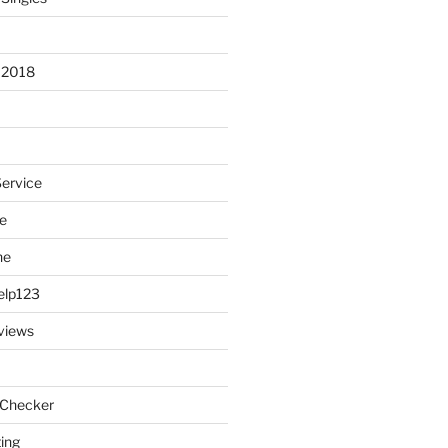
 2018
Service
e
ne
elp123
views
 Checker
ting