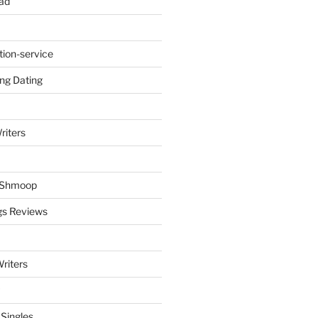
ad
tion-service
ng Dating
riters
y Shmoop
gs Reviews
riters
 Singles