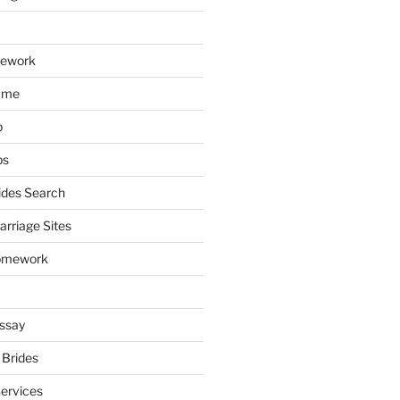
mework
ume
p
ps
ides Search
arriage Sites
omework
ssay
 Brides
Services