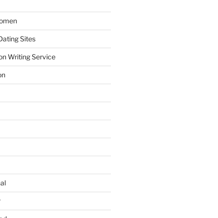
Women
ating Sites
on Writing Service
on
al
r