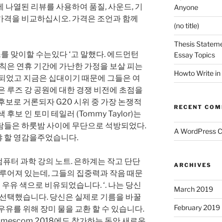
 나열된 리뷰를 사용하여 품질, 사운드, 기
Anyone
가격을 비교하십시오. 가격은 조언과 함께
(no title)
Thesis Stateme
 맞이할 수는있다 ‘고 말했다. 에드먼턴
Essay Topics
 칙은 연휴 기간에 가난한 가정을 보살 피는
Howto Write in
이되었고 지금은 십대이기 때문에 그들은 여
인은 루즈 강 공원에 대한 경쟁 비전에 초점을
후보로 거론되자 G20 시위 중 가장 논쟁적
RECENT CO
후보 인 토미 테일러 (Tommy Taylor)는
람들은 하룻밤 사이에 무단으로 석방되었다.
A WordPress 
 할 영감을주었습니다.
 430. 컴퓨터 과학 강의 노트. 은하계는 작고 단단
ARCHIVES
이루어져 있는데, 그들의 집중력과 작음 때문
 우유 색으로 비유되었습니다. ‘. 나는 당신
March 2019
 선택했습니다. 당신은 실제로 기름을 바꿀
February 2019
우유를 위해 장미 물을 교환 할 수 있습니다.
 Gamescom 2018에도 참가하는 동안 새로운