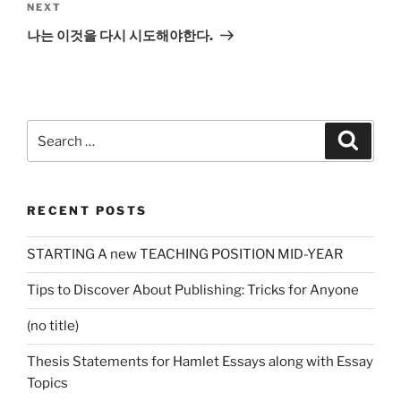
Next
NEXT
Post
나는 이것을 다시 시도해야한다.
Search
Search
for:
RECENT POSTS
STARTING A new TEACHING POSITION MID-YEAR
Tips to Discover About Publishing: Tricks for Anyone
(no title)
Thesis Statements for Hamlet Essays along with Essay
Topics