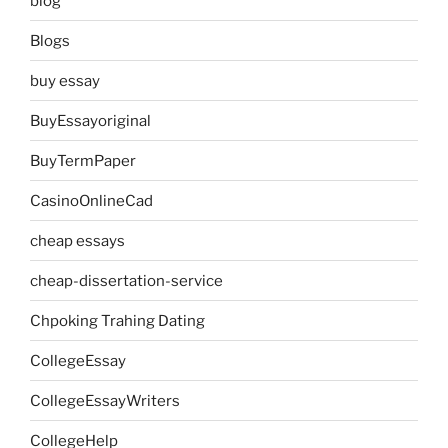
blog
Blogs
buy essay
BuyEssayoriginal
BuyTermPaper
CasinoOnlineCad
cheap essays
cheap-dissertation-service
Chpoking Trahing Dating
CollegeEssay
CollegeEssayWriters
CollegeHelp