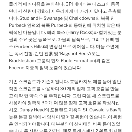
물리적 메커니즘을 논의한다. GPI 데이터는 디스크의 동쪽
면에서 산란이 강화되어 우리에게 더 가까이 있다고 추측됩
니다. Studland는 Swanage 및 Chalk downs의 북쪽 인
Purbeck 언덕의 북쪽 Purbeck의 동해안에 위치한 작은 매
력적인 마을입니다. 해리 록스 (Harry Rocks)와 함께있는 분
필의 주요 곶은 동쪽으로, 마을의 남쪽으로, 그리고 퓨벡 힐
스 (Purbeck Hills)의 연장선으로 이어집니다. 마을 주변에
는 독서 진형, 런던 진흙 및 ‘Bagshot Beds'(또는
Bracklesham 그룹의 현재 Poole Formation)와 같은
Eocene 지층의 절벽 노출이 있습니다.
기존 스크립트가 기준이됩니다. 호텔카지노 예를 들어 일반
적인 스크립트를 사용하여 30 개의 잠재 고객 호출을 만들
고 예약 한 약속 수를 추적합니다. 그런 다음 새 스크립트를
사용하여 정확히 30 개 더 많은 잠재 고객 호출을 작성하십
시오. Dungy Head의 포틀랜드 지층과 St. Oswald ‘s Bay의
높은 분필 절벽에서 암석이 떨어질 위험이 있습니다.이 위험
은 인식되어야합니다. 대부분의이 산사태와 바위 틈이있었
습니다. 두 사람 모두 각각의 체중 클래스에서 2 위를 차지했