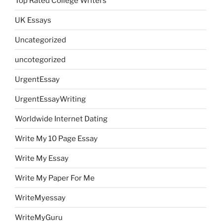
Top Rated College Writers
UK Essays
Uncategorized
uncotegorized
UrgentEssay
UrgentEssayWriting
Worldwide Internet Dating
Write My 10 Page Essay
Write My Essay
Write My Paper For Me
WriteMyessay
WriteMyGuru