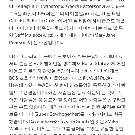
다. Pellegrini는 Evanston의 Geore Patterson에게 6 파운
드 3을 빼앗아 126 파운드의 타이틀을, irons는 11 월 6 일
Cahokia의 Keith Cruise에서 11 월 6 일에 헤비급으로 패했
다. 아이언 (아래)은 1 라운드 경기에서 어바 나는 제프 발 루
앙 (Jeff Maleozewicz)과 메리 제인 피어슨 (Mary Jane
Pearson)이 쓴 사진입니다..
나는 그 나라의 누구에게도 보이즈 주를 붙잡는다. 네바다에
서의 손실은 BCS 챔피언십 경기에서 Boise State에게 어떤
비용도 지불하지 않았을뿐만 아니라 Boise State에게는
BCS 보울 정박 비용이 들었습니다. 또한, Wolf Pack과
Hawaii가있는 WAC의 첫 번째 장소를위한 독특한 3 가지 방
법으로 연결됩니다. 어떤 사람들은 동료 직원이 될 것이고,
어떤 사람들은 팀 동료가 될 것이고, 어떤 사람들은 친구라고
부를 수도 있습니다. 내가 callJoe Flaccoa 팀원; 우리는 수퍼
보울 더 네더 (Super Bowltogether)를
바카라사이트
획득
했습니다. Ravenshave가 Systve Smith 인 것은 aMike
Wallace이고, 이제는 그가 그를 끌어낼 수있는 유일한 방법