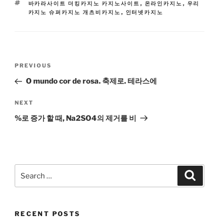
TAGS
바카라사이트 더킹카지노 카지노사이트
,
온라인카지노
,
우리
카지노 슈퍼카지노 개츠비카지노
,
인터넷카지노
Post
Previous
PREVIOUS
navigation
Post
O mundo cor de rosa. 축제로. 테라스에
Next
NEXT
Post
%로 증가 할 때, Na2SO4의 제거를 비
Search
Search
for:
RECENT POSTS