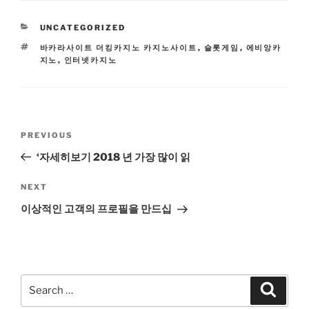
CATEGORIES
UNCATEGORIZED
TAGS
바카라사이트 더킹카지노 카지노사이트
,
슬롯게임
,
에비앙카
지노
,
인터넷카지노
Post
Previous
PREVIOUS
navigation
Post
‘자세히보기 2018 년 가장 많이 읽
Next
NEXT
Post
이상적인 고객의 프로필을 만드십
Search
Search
for: