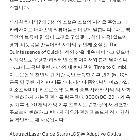
츠는 2019 년 영국 투어에서 맨체스터 아레나를 상대로 연
주합니다.
섹시한 하나님? 왜 당신의 소설은 소설의 시간을 주었고
바
카라사이트
아마존의 리뷰어들은 이렇게 말합니다 : ‘나는 맥
구안의 보증에 힘 입어 그것을 구입했다. 책의 지옥! 알트만
영화, 비웃음을 만들어라!’ 사가의 두 번째 소설 인 The
Quintessence of Quick는 잭의 삶을 계속 이어가고 있으며
세계적으로 유명한 허리케인 스톰 체이서와 함께 날아갑니
다. 그리고 금년 후반, 사가의 세 번째 책인 Time to Climb!.
이 논문은 ‘4 천년의 긴’기간 동안 급속한 기후 변화 (RCC)와
근동 및 주변 지역 (아나톨리아, 시리아 중앙, 남부 이스라엘,
메소포타미아, 키프로스 및 동부와 중부 사하라 사막)의 사회
적 변화와의 가능한 관계를 탐구한다. 3000) BC. 20 개의 육
상 기후 및 20 개의 해양 기후 프록시는 습한 곳에서 건조한
곳으로의 변화와 그 반대의 경우와 관련된 습도의 장기 경향
을 확인하는 데 사용됩니다.
AbstractLaser Guide Stars (LGS)는 Adaptive Optics