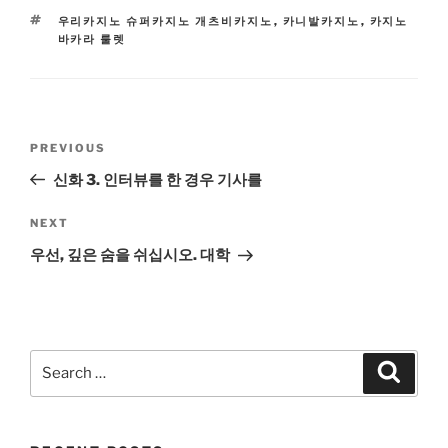
TAGS
우리카지노 슈퍼카지노 개츠비카지노
,
카니발카지노
,
카지노
바카라 룰렛
Post
Previous
PREVIOUS
navigation
Post
신화 3. 인터뷰를 한 경우 기사를
Next
NEXT
Post
우선, 깊은 숨을 쉬십시오. 대학
Search
Search
for: