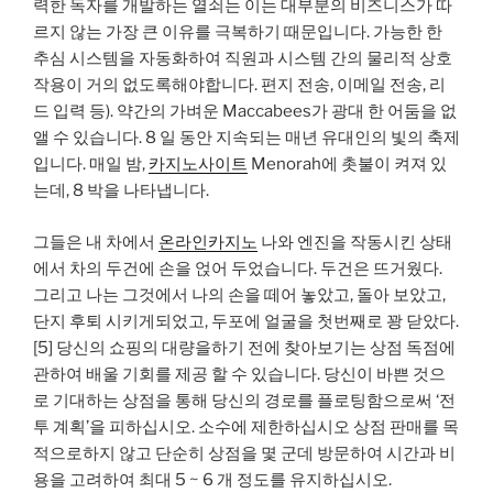
력한 독자를 개발하는 열쇠는 이는 대부분의 비즈니스가 따
르지 않는 가장 큰 이유를 극복하기 때문입니다. 가능한 한
추심 시스템을 자동화하여 직원과 시스템 간의 물리적 상호
작용이 거의 없도록해야합니다. 편지 전송, 이메일 전송, 리
드 입력 등). 약간의 가벼운 Maccabees가 광대 한 어둠을 없
앨 수 있습니다. 8 일 동안 지속되는 매년 유대인의 빛의 축제
입니다. 매일 밤,
카지노사이트
Menorah에 촛불이 켜져 있
는데, 8 박을 나타냅니다.
그들은 내 차에서
온라인카지노
나와 엔진을 작동시킨 상태
에서 차의 두건에 손을 얹어 두었습니다. 두건은 뜨거웠다.
그리고 나는 그것에서 나의 손을 떼어 놓았고, 돌아 보았고,
단지 후퇴 시키게되었고, 두포에 얼굴을 첫번째로 꽝 닫았다.
[5] 당신의 쇼핑의 대량을하기 전에 찾아보기는 상점 독점에
관하여 배울 기회를 제공 할 수 있습니다. 당신이 바쁜 것으
로 기대하는 상점을 통해 당신의 경로를 플로팅함으로써 ‘전
투 계획’을 피하십시오. 소수에 제한하십시오 상점 판매를 목
적으로하지 않고 단순히 상점을 몇 군데 방문하여 시간과 비
용을 고려하여 최대 5 ~ 6 개 정도를 유지하십시오.