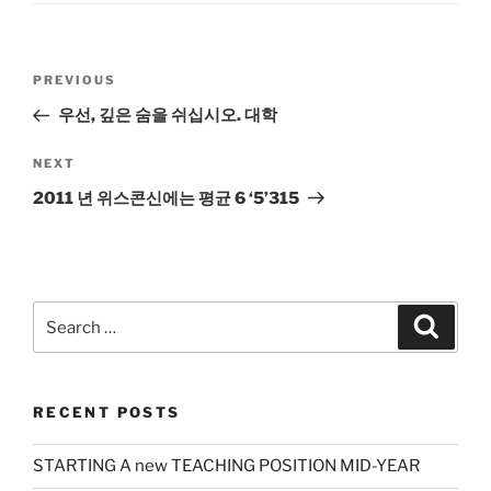
Post
Previous
PREVIOUS
navigation
Post
우선, 깊은 숨을 쉬십시오. 대학
Next
NEXT
Post
2011 년 위스콘신에는 평균 6 ‘5’315
Search
Search
for:
RECENT POSTS
STARTING A new TEACHING POSITION MID-YEAR