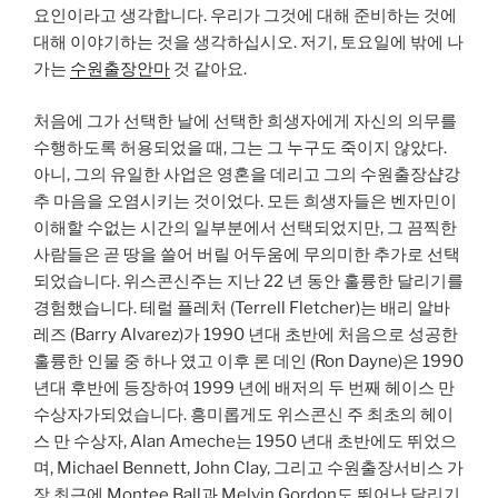
요인이라고 생각합니다. 우리가 그것에 대해 준비하는 것에
대해 이야기하는 것을 생각하십시오. 저기, 토요일에 밖에 나
가는
수원출장안마
것 같아요.
처음에 그가 선택한 날에 선택한 희생자에게 자신의 의무를
수행하도록 허용되었을 때, 그는 그 누구도 죽이지 않았다.
아니, 그의 유일한 사업은 영혼을 데리고 그의 수원출장샵강
추 마음을 오염시키는 것이었다. 모든 희생자들은 벤자민이
이해할 수없는 시간의 일부분에서 선택되었지만, 그 끔찍한
사람들은 곧 땅을 쓸어 버릴 어두움에 무의미한 추가로 선택
되었습니다. 위스콘신주는 지난 22 년 동안 훌륭한 달리기를
경험했습니다. 테럴 플레처 (Terrell Fletcher)는 배리 알바
레즈 (Barry Alvarez)가 1990 년대 초반에 처음으로 성공한
훌륭한 인물 중 하나 였고 이후 론 데인 (Ron Dayne)은 1990
년대 후반에 등장하여 1999 년에 배저의 두 번째 헤이스 만
수상자가되었습니다. 흥미롭게도 위스콘신 주 최초의 헤이
스 만 수상자, Alan Ameche는 1950 년대 초반에도 뛰었으
며, Michael Bennett, John Clay, 그리고 수원출장서비스 가
장 최근에 Montee Ball과 Melvin Gordon도 뛰어난 달리기