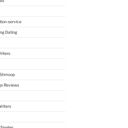
ad
tion-service
ng Dating
riters
y Shmoop
gs Reviews
riters
 Singles