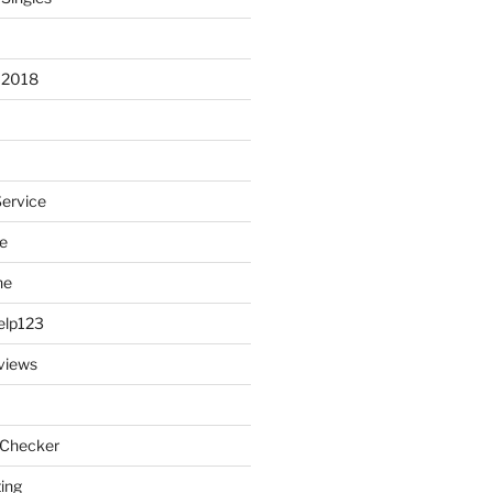
 2018
Service
e
ne
elp123
views
 Checker
ting