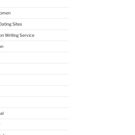
Women
ating Sites
on Writing Service
on
al
r