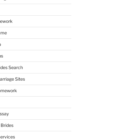
mework
ume
p
ps
ides Search
arriage Sites
omework
ssay
 Brides
Services