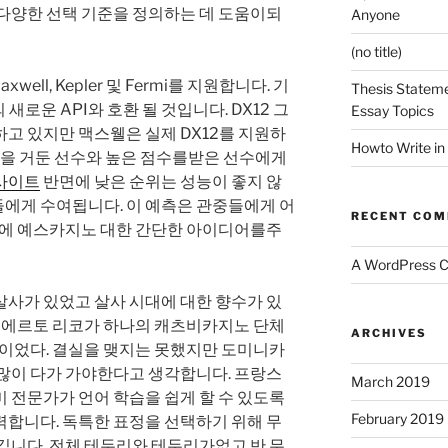
 다양한 선택 기준을 정의하는 데 도움이되
Anyone
(no title)
xwell, Kepler 및 Fermi를 지원합니다. 기
Thesis Stateme
 새로운 API와 호환 될 것입니다. DX12 그
Essay Topics
고 있지만 맥스웰은 실제 DX12를 지원하
Howto Write in
성적을 거둔 선수와 높은 점수를받은 선수에게
사이트
반면에 낮은 순위는 성능이 좋지 않
에게 수여됩니다. 이 예측은 관중들에게 어
RECENT CO
는지에 예스카지노 대한 간단한 아이디어를주
A WordPress 
살사가 있었고 살사 시대에 대한 향수가 있
 푸에르토 리코가 하나의 캐츠비카지노 단체
ARCHIVES
합이었다. 결실을 맺지는 못했지만 도미니카
 많이 다가 가야한다고 생각합니다. 프랑스
March 2019
 전문가가 언어 학습을 쉽게 할 수 있도록
February 2019
력합니다. 독특한 표정을 선택하기 위해 무
깁니다. 전체 테두리와 테두리가없고 반 무