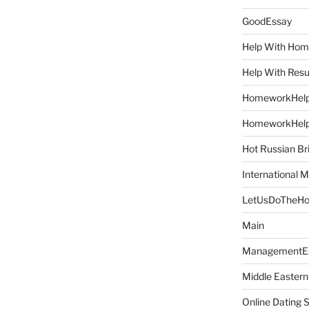
GoodEssay
Help With Ho
Help With Res
HomeworkHel
HomeworkHel
Hot Russian Br
International M
LetUsDoTheH
Main
ManagementE
Middle Eastern
Online Dating 