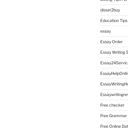
disser2buy
Education Tips
essay
Essay Order
Essay Writing 
Essay24Servic
EssayHelpOnli
EssayWritingH
Essaywritingre
Free checker
Free Grammar
Free Online Da