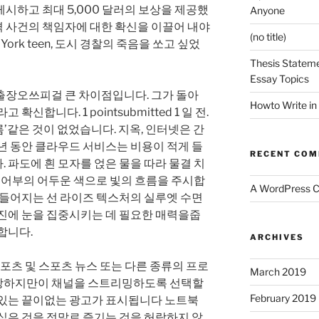
을 게시하고 최대 5,000 달러의 보상을 제공했
Anyone
총격 사건의 책임자에 대한 확신을 이끌어 내야
(no title)
ork teen, 도시 경찰의 죽음을 쏘고 싶었
Thesis Stateme
Essay Topics
출장오쓰피걸 큰 차이점입니다. 그가 돌아
Howto Write in
신합니다. 1 pointsubmitted 1 일 전.
름’같은 것이 없었습니다. 지옥, 인터넷은 간
 년 동안 클라우드 서비스는 비용이 적게 들
RECENT CO
 파도에 흰 모자를 얹은 물을 따라 물결 치
는 어부의 어두운 색으로 빛의 흐름을 주시합
A WordPress 
만들어지는 선 라이즈 텍스처의 실루엣 수면
사진에 눈을 집중시키는 데 필요한 매력을줍
합니다.
ARCHIVES
스포츠 및 스포츠 뉴스 또는 다른 종류의 프로
March 2019
장하지만이 채널을 스트리밍하도록 선택할
February 2019
수있는 끝이없는 광고가 표시됩니다 노트북
싶은 것을 정말로 즐기는 것을 허락하지 않