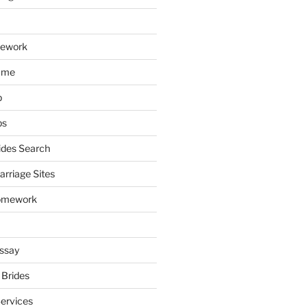
mework
ume
p
ps
ides Search
arriage Sites
omework
ssay
 Brides
Services