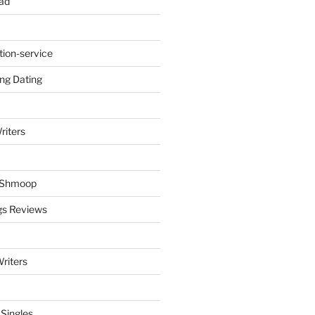
ad
tion-service
ng Dating
riters
y Shmoop
gs Reviews
riters
 Singles