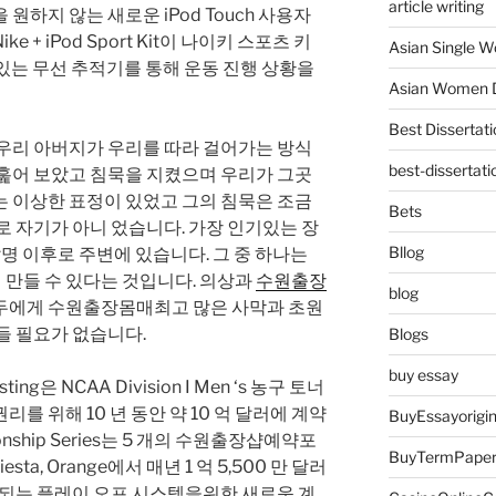
article writing
원하지 않는 새로운 iPod Touch 사용자
 + iPod Sport Kit이 나이키 스포츠 키
Asian Single 
에있는 무선 추적기를 통해 운동 진행 상황을
Asian Women D
Best Dissertati
 우리 아버지가 우리를 따라 걸어가는 방식
best-dissertati
 훑어 보았고 침묵을 지켰으며 우리가 그곳
는 이상한 표정이 있었고 그의 침묵은 조금
Bets
로 자기가 아니 었습니다. 가장 인기있는 장
Bllog
발명 이후로 주변에 있습니다. 그 중 하나는
만들 수 있다는 것입니다. 의상과
수원출장
blog
두에게 수원출장몸매최고 많은 사막과 초원
들 필요가 없습니다.
Blogs
buy essay
sting은 NCAA Division I Men ‘s 농구 토너
를 위해 10 년 동안 약 10 억 달러에 계약
BuyEssayorigin
onship Series는 5 개의 수원출장샵예약포
BuyTermPape
esta, Orange에서 매년 1 억 5,500 만 달러
작되는 플레이 오프 시스템을위한 새로운 계