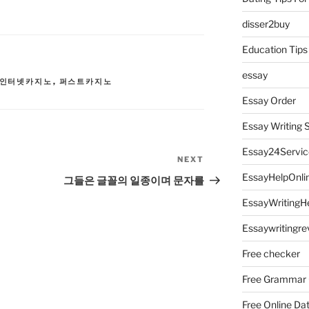
disser2buy
Education Tips
essay
인터넷카지노
,
퍼스트카지노
Essay Order
Essay Writing 
Essay24Servic
NEXT
Next
Post
EssayHelpOnli
그들은 글꼴의 일종이며 문자를
EssayWritingH
Essaywritingre
Free checker
Free Grammar
Free Online Da