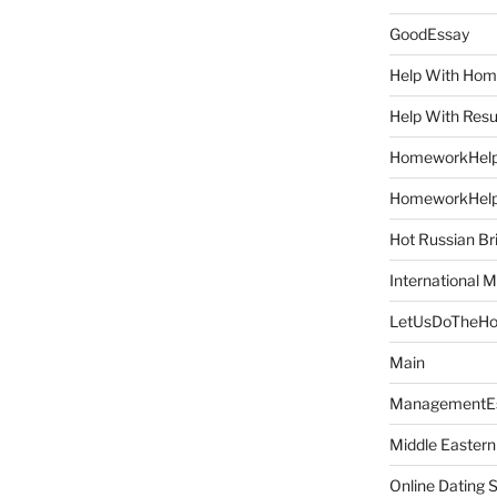
GoodEssay
Help With Ho
Help With Res
HomeworkHel
HomeworkHel
Hot Russian Br
International M
LetUsDoTheH
Main
ManagementE
Middle Eastern
Online Dating 