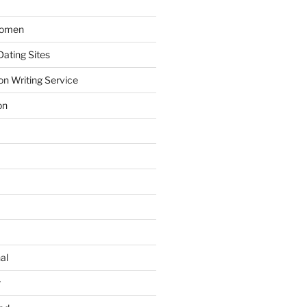
Women
ating Sites
on Writing Service
on
al
r