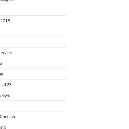
 2018
Service
e
ne
elp123
views
 Checker
ting