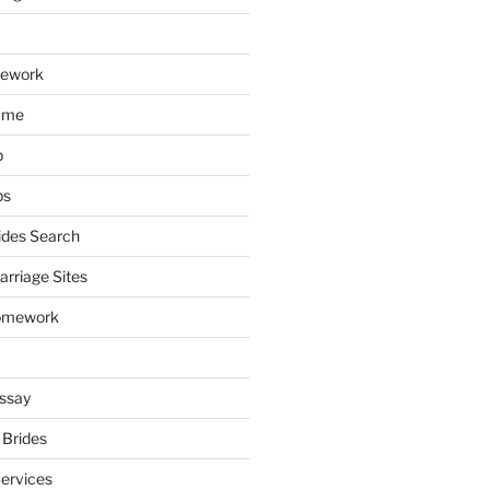
mework
ume
p
ps
ides Search
arriage Sites
omework
ssay
 Brides
Services