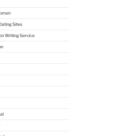
Women
ating Sites
on Writing Service
on
al
r