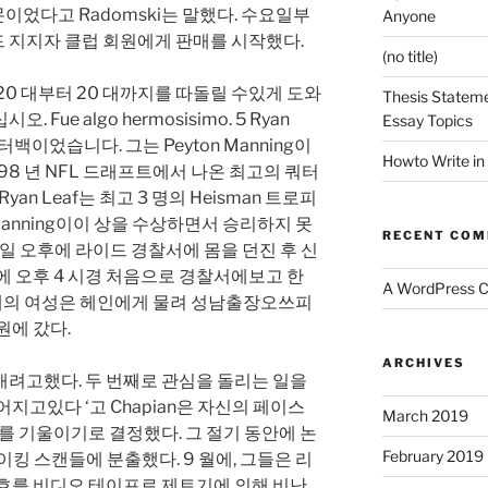
었다고 Radomski는 말했다. 수요일부
Anyone
 지지자 클럽 회원에게 판매를 시작했다.
(no title)
20 대부터 20 대까지를 따돌릴 수있게 도와
Thesis Stateme
ue algo hermosisimo. 5 Ryan
Essay Topics
터백이었습니다. 그는 Peyton Manning이
Howto Write in
98 년 NFL 드래프트에서 나온 최고의 쿼터
an Leaf는 최고 3 명의 Heisman 트로피
 Manning이이 상을 수상하면서 승리하지 못
RECENT CO
월요일 오후에 라이드 경찰서에 몸을 던진 후 신
에 오후 4 시경 처음으로 경찰서에보고 한
A WordPress 
 세의 여성은 헤인에게 물려 성남출장오쓰피
원에 갔다.
ARCHIVES
애려고했다. 두 번째로 관심을 돌리는 일을
지고있다 ‘고 Chapian은 자신의 페이스
March 2019
의를 기울이기로 결정했다. 그 절기 동안에 논
February 2019
 테이킹 스캔들에 분출했다. 9 월에, 그들은 리
신호를 비디오 테이프로 제트기에 의해 비난