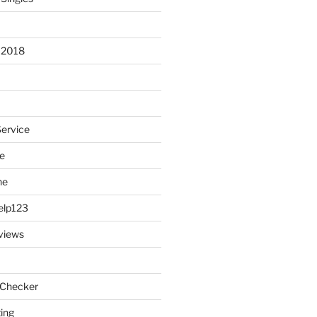
 2018
Service
e
ne
elp123
views
 Checker
ting