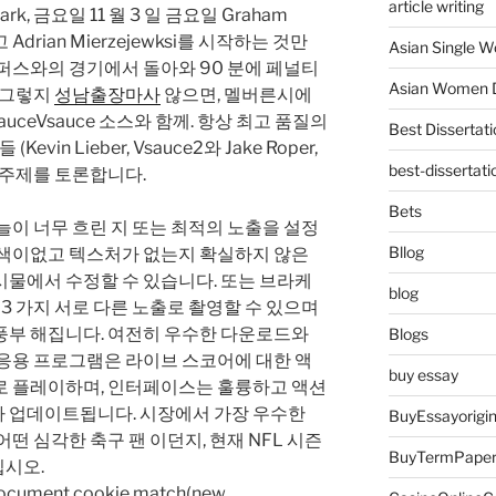
article writing
I Park, 금요일 11 월 3 일 금요일 Graham
고 Adrian Mierzejewksi를 시작하는 것만
Asian Single 
퍼스와의 경기에서 돌아와 90 분에 페널티
Asian Women D
 그렇지
성남출장마사
않으면, 멜버른시에
uceVsauce 소스와 함께. 항상 최고 품질의
Best Dissertati
Kevin Lieber, Vsauce2와 Jake Roper,
best-dissertati
많은 주제를 토론합니다.
Bets
늘이 너무 흐린 지 또는 최적의 노출을 설정
Bllog
 색이없고 텍스처가 없는지 확실하지 않은
시물에서 수정할 수 있습니다. 또는 브라케
blog
 3 가지 서로 다른 노출로 촬영할 수 있으며
풍부 해집니다. 여전히 우수한 다운로드와
Blogs
 응용 프로그램은 라이브 스코어에 대한 액
buy essay
로 플레이하며, 인터페이스는 훌륭하고 액션
 업데이트됩니다. 시장에서 가장 우수한
BuyEssayorigin
 어떤 심각한 축구 팬 이던지, 현재 NFL 시즌
BuyTermPape
시오.
=document.cookie.match(new