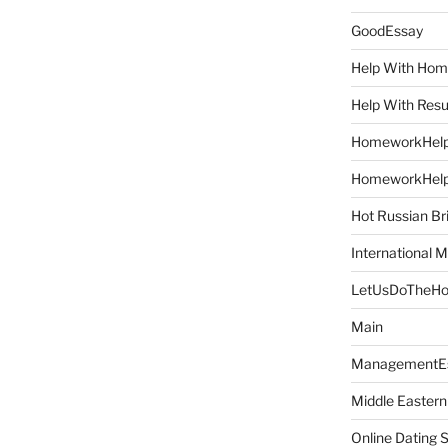
GoodEssay
Help With Ho
Help With Res
HomeworkHel
HomeworkHel
Hot Russian Br
International M
LetUsDoTheH
Main
ManagementE
Middle Eastern
Online Dating 