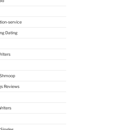
ad
tion-service
ng Dating
riters
y Shmoop
gs Reviews
riters
 Singles