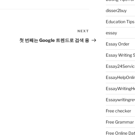
disser2buy
Education Tips
NEXT
Next
essay
Post
첫 번째는 Google 트렌드로 검색 용
Essay Order
Essay Writing 
Essay24Servic
EssayHelpOnli
EssayWritingH
Essaywritingre
Free checker
Free Grammar
Free Online Da