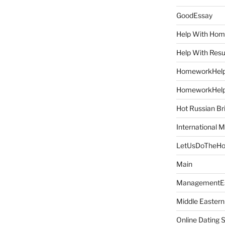
GoodEssay
Help With Ho
Help With Res
HomeworkHel
HomeworkHel
Hot Russian Br
International M
LetUsDoTheH
Main
ManagementE
Middle Eastern
Online Dating 