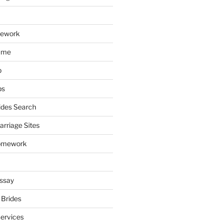
mework
ume
p
ps
ides Search
arriage Sites
omework
ssay
 Brides
Services