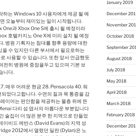
January 2019
일 시작하는 Windows 10 사용자에게 제공 될 예
December 201
있으면 오늘부터 재미있는 일이 시작됩니다.
November 20
Xbox One과 Xbox One S에 출시 될 예정이라
box 호텔카지노 One X에 미리 설치 될 예정
October 2018
다. 병원 기획자는 침대를 향후 용량에 대한
September 20
있을 수 있지만 다른 부서에서 필요로하는
자로 사용할 수 있습니다. 또한 앞서 언급했듯
August 2018
여전히 ​​병원에 중점을두고 있으며 기본 보
July 2018
습니다.
May 2018
s 17. 매우 어려운 현금 28. Pensacola 40. 워
April 2018
되었다고합니다. 수면의 질과 목 통증을 감
유 레이어는 편안함을 제공하는 물층 위에 뜬
March 2018
 Menai 다리 섬 엽서의 아름다운 부분입니다
February 2018
적인 술집이 더 많은 분주 한 지역으로 만들었
비드 에반스 (David Evans)의 지역 성
December 201
ridge 2012에서 열렸던 딜란 (Dylan)은 노