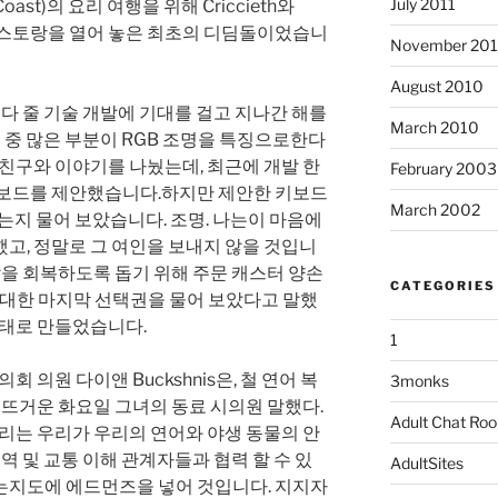
July 2011
Coast)의 요리 여행을 위해 Criccieth와
의 레스토랑을 열어 놓은 최초의 디딤돌이었습니
November 20
August 2010
에 가져다 줄 기술 개발에 기대를 걸고 지나간 해를
March 2010
치 중 많은 부분이 RGB 조명을 특징으로한다
 친구와 이야기를 나눴는데, 최근에 개발 한
February 2003
키보드를 제안했습니다.하지만 제안한 키보드
March 2002
있는지 물어 보았습니다. 조명. 나는이 마음에
고, 정말로 그 여인을 보내지 않을 것입니
 삶을 회복하도록 돕기 위해 주문 캐스터 양손
CATEGORIES
에 대한 마지막 선택권을 물어 보았다고 말했
상태로 만들었습니다.
1
회 의원 다이앤 Buckshnis은, 철 연어 복
3monks
한 뜨거운 화요일 그녀의 동료 시의원 말했다.
Adult Chat Ro
우리는 우리가 우리의 연어와 야생 동물의 안
지역 및 교통 이해 관계자들과 협력 할 수 있
AdultSites
는지도에 에드먼즈을 넣어 것입니다. 지지자