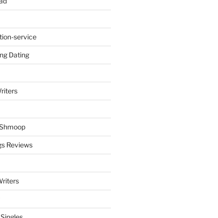
ad
tion-service
ng Dating
riters
y Shmoop
gs Reviews
riters
 Singles