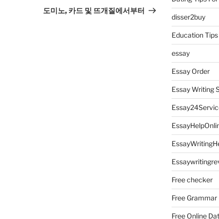
Post
도미노, 카드 및 뜨개질에서부터
disser2buy
Education Tips
essay
Essay Order
Essay Writing 
Essay24Servic
EssayHelpOnli
EssayWritingH
Essaywritingre
Free checker
Free Grammar
Free Online Da