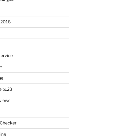
 2018
Service
e
ne
elp123
views
 Checker
ting