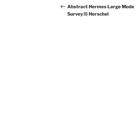
navigation
Post
Abstract Hermes Large Mode
Survey와 Herschel